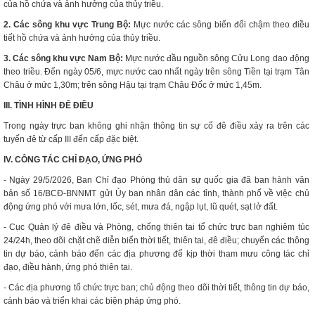
của hồ chứa và ảnh hưởng của thủy triều.
2. Các sông khu vực Trung Bộ:
Mực nước các sông biến đổi chậm theo điều
tiết hồ chứa và ảnh hưởng của thủy triều.
3. Các sông khu vực Nam Bộ:
Mực nước đầu nguồn sông Cửu Long dao động
theo triều. Đến ngày 05/6, mực nước cao nhất ngày trên sông Tiền tại trạm Tân
Châu ở mức 1,30m; trên sông Hậu tại trạm Châu Đốc ở mức 1,45m.
III. TÌNH HÌNH ĐÊ ĐIỀU
Trong ngày trực ban không ghi nhận thông tin sự cố đê điều xảy ra trên các
tuyến đê từ cấp III đến cấp đặc biệt.
IV. CÔNG TÁC CHỈ ĐẠO, ỨNG PHÓ
- Ngày 29/5/2026, Ban Chỉ đạo Phòng thủ dân sự quốc gia đã ban hành văn
bản số 16/BCĐ-BNNMT gửi Ủy ban nhân dân các tỉnh, thành phố về việc chủ
động ứng phó với mưa lớn, lốc, sét, mưa đá, ngập lụt, lũ quét, sạt lở đất.
- Cục Quản lý đê điều và Phòng, chống thiên tai tổ chức trực ban nghiêm túc
24/24h, theo dõi chặt chẽ diễn biến thời tiết, thiên tai, đê điều; chuyển các thông
tin dự báo, cảnh báo đến các địa phương để kịp thời tham mưu công tác chỉ
đạo, điều hành, ứng phó thiên tai.
- Các địa phương tổ chức trực ban; chủ động theo dõi thời tiết, thông tin dự báo,
cảnh báo và triển khai các biện pháp ứng phó.