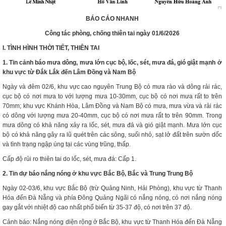
BÁO CÁO NHANH
Công tác phòng, chống thiên tai ngày 01/6/2026
I. TÌNH HÌNH THỜI TIẾT, THIÊN
TAI
1. Tin cảnh báo mưa dông, mưa lớn cục bộ, lốc, sét, mưa đá, gió giật mạnh ở
khu vực từ Đắk Lắk đến Lâm Đồng và Nam Bộ
Ngày và đêm 02/6, khu vực cao nguyên Trung Bộ có mưa rào và dông rải rác,
cục bộ có nơi mưa to với lượng mưa 10-30mm, cục bộ có nơi mưa rất to trên
70mm; khu vực Khánh Hòa, Lâm Đồng và Nam Bộ có mưa, mưa vừa và rải rác
có dông với lượng mưa 20-40mm, cục bộ có nơi mưa rất to trên 90mm. Trong
mưa dông có khả năng xảy ra lốc, sét, mưa đá và gió giật mạnh. Mưa lớn cục
bộ có khả năng gây ra lũ quét trên các sông, suối nhỏ, sạt lở đất trên sườn dốc
và tình trạng ngập úng tại các vùng trũng, thấp.
Cấp độ rủi ro thiên tai do lốc, sét, mưa đá: Cấp 1.
2. Tin dự báo nắng nóng ở khu vực Bắc Bộ, Bắc và Trung Trung Bộ
Ngày 02-03/6, khu vực Bắc Bộ (trừ Quảng Ninh, Hải Phòng), khu vực từ Thanh
Hóa đến Đà Nẵng và phía Đông Quảng Ngãi có nắng nóng, có nơi nắng nóng
gay gắt với nhiệt độ cao nhất phổ biến từ 35-37 độ, có nơi trên 37 độ.
Cảnh báo: Nắng nóng diện rộng ở Bắc Bộ, khu vực từ Thanh Hóa đến Đà Nẵng