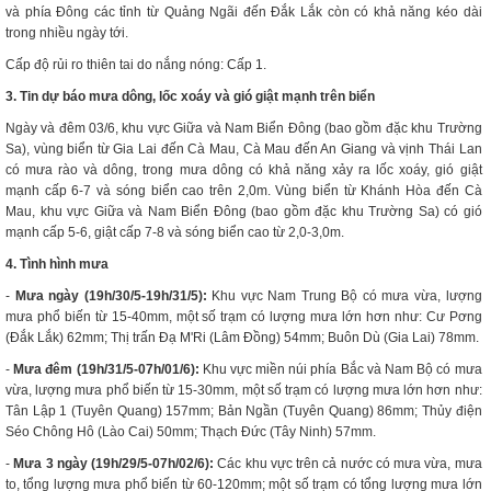
và phía Đông các tỉnh từ Quảng Ngãi đến Đắk Lắk còn có khả năng kéo dài
trong nhiều ngày tới.
Cấp độ rủi ro thiên tai do nắng nóng: Cấp 1.
3. Tin dự báo mưa dông, lốc xoáy và gió giật mạnh trên biển
Ngày và đêm 03/6, khu vực Giữa và Nam Biển Đông (bao gồm đặc khu Trường
Sa), vùng biển từ Gia Lai đến Cà Mau, Cà Mau đến An Giang và vịnh Thái Lan
có mưa rào và dông, trong mưa dông có khả năng xảy ra lốc xoáy, gió giật
mạnh cấp 6-7 và sóng biển cao trên 2,0m. Vùng biển từ Khánh Hòa đến Cà
Mau, khu vực Giữa và Nam Biển Đông (bao gồm đặc khu Trường Sa) có gió
mạnh cấp 5-6, giật cấp 7-8 và sóng biển cao từ 2,0-3,0m.
4. Tình hình mưa
-
Mưa ngày (19h/30/5-19h/31/5):
Khu vực Nam Trung Bộ có mưa vừa, lượng
mưa phổ biến từ 15-40mm, một số trạm có lượng mưa lớn hơn như: Cư Pơng
(Đắk Lắk) 62mm; Thị trấn Đạ M'Ri (Lâm Đồng) 54mm; Buôn Dù (Gia Lai) 78mm.
-
Mưa đêm (19h/
31
/
5
-07h/
01
/
6
):
Khu vực miền núi phía Bắc và Nam Bộ có mưa
vừa, lượng mưa phổ biến từ 15-30mm, một số trạm có lượng mưa lớn hơn như:
Tân Lập 1 (Tuyên Quang) 157mm; Bản Ngần (Tuyên Quang) 86mm; Thủy điện
Séo Chông Hô (Lào Cai) 50mm; Thạch Đức (Tây Ninh) 57mm.
-
Mưa 3 ngày (19h/
29
/
5
-07h/
02/6
):
Các khu vực trên cả nước có mưa vừa, mưa
to, tổng lượng mưa phổ biến từ 60-120mm; một số trạm có tổng lượng mưa lớn