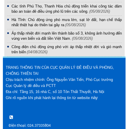
Các tỉnh Phú Thọ, Thanh Hóa chủ động triển khai công tác đảm
bảo an toàn đê điều ứng phó lũ trên các sông.
(05/08/2026)
Hà Tĩnh: Chủ động ứng phó mưa lớn, sạt lở đất, hạn chế thấp
nhất thiệt hại do thiên tai gây ra
(05/08/2026)
Áp thấp nhiệt đới mạnh lên thành bão số 3, không ảnh hưởng đến
vùng ven biển và đất liền Việt Nam.
(05/08/2026)
Công điện chủ động ứng phó với áp thấp nhiệt đới và gió mạnh
trên biển
(04/08/2026)
TRANG THÔNG TIN CỦA CỤC QUẢN LÝ ĐÊ ĐIỀU VÀ PHÒNG,
CHỐNG THIÊN TAI
Chịu trách nhiệm chính: Ông Nguyễn Văn Tiến, Phó Cục trưởng
Cục Quản lý đê điều và PCTT
Địa chỉ: Tầng 15, 16 nhà C, số 10 Tôn Thất Thuyết, Hà Nội
này
Ghi rõ nguồn khi phát hành lại thông tin từ website
Điện thoại: 024.37335804