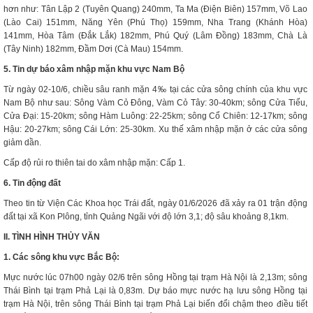
hơn như: Tân Lập 2 (Tuyên Quang) 240mm, Ta Ma (Điện Biên) 157mm, Võ Lao
(Lào Cai) 151mm, Năng Yên (Phú Thọ) 159mm, Nha Trang (Khánh Hòa)
141mm, Hòa Tâm (Đắk Lắk) 182mm, Phú Quý (Lâm Đồng) 183mm, Chà Là
(Tây Ninh) 182mm, Đầm Dơi (Cà Mau) 154mm.
5. Tin dự báo xâm nhập mặn khu vực Nam Bộ
Từ ngày 02-10/6, chiều sâu ranh mặn 4‰ tại các cửa sông chính của khu vực
Nam Bộ như sau: Sông Vàm Cỏ Đông, Vàm Cỏ Tây: 30-40km; sông Cửa Tiểu,
Cửa Đại: 15-20km; sông Hàm Luông: 22-25km; sông Cổ Chiên: 12-17km; sông
Hậu: 20-27km; sông Cái Lớn: 25-30km. Xu thế xâm nhập mặn ở các cửa sông
giảm dần.
Cấp độ rủi ro thiên tai do xâm nhập mặn: Cấp 1.
6. Tin động đất
Theo tin từ Viện Các Khoa học Trái đất, ngày 01/6/2026 đã xảy ra 01 trận động
đất tại xã Kon Plông, tỉnh Quảng Ngãi với độ lớn 3,1; độ sâu khoảng 8,1km.
II. TÌNH HÌNH THỦY VĂN
1. Các sông khu vực Bắc Bộ:
Mực nước lúc 07h00 ngày 02/6 trên sông Hồng tại trạm Hà Nội là 2,13m; sông
Thái Bình tại trạm Phả Lại là 0,83m. Dự báo mực nước hạ lưu sông Hồng tại
trạm Hà Nội, trên sông Thái Bình tại trạm Phả Lại biến đổi chậm theo điều tiết