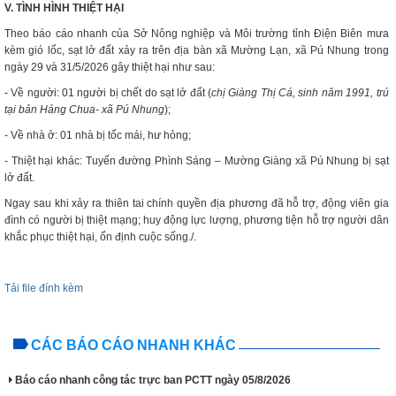
V. TÌNH HÌNH THIỆT HẠI
Theo báo cáo nhanh của Sở Nông nghiệp và Môi trường tỉnh Điện Biên mưa
kèm gió lốc, sạt lở đất xảy ra trên địa bàn xã Mường Lạn, xã Pú Nhung trong
ngày 29 và 31/5/2026 gây thiệt hại như sau:
- Về người: 01 người bị chết do sạt lở đất (
chị Giàng Thị Cá, sinh năm 1991, trú
tại bản Háng Chua- xã Pú Nhung
);
- Về nhà ở: 01 nhà bị tốc mái, hư hỏng;
- Thiệt hại khác: Tuyến đường Phình Sáng – Mường Giàng xã Pú Nhung bị sạt
lở đất.
Ngay sau khi xảy ra thiên tai chính quyền địa phương đã hỗ trợ, động viên gia
đình có người bị thiệt mạng; huy động lực lượng, phương tiện hỗ trợ người dân
khắc phục thiệt hại, ổn định cuộc sống./.
Tải file đính kèm
CÁC BÁO CÁO NHANH KHÁC
Báo cáo nhanh công tác trực ban PCTT ngày 05/8/2026