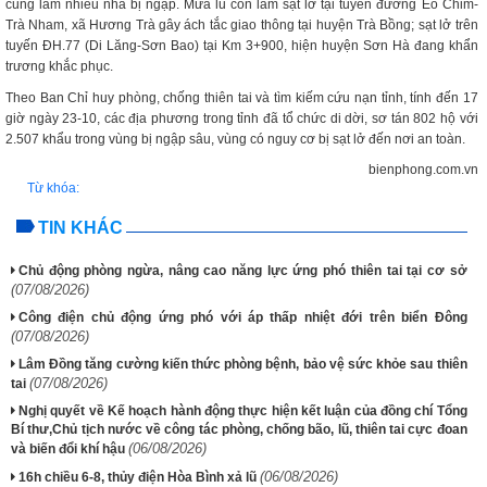
cũng làm nhiều nhà bị ngập. Mưa lũ còn làm sạt lở tại tuyến đường Eo Chim-
Trà Nham, xã Hương Trà gây ách tắc giao thông tại huyện Trà Bồng; sạt lở trên
tuyến ĐH.77 (Di Lăng-Sơn Bao) tại Km 3+900, hiện huyện Sơn Hà đang khẩn
trương khắc phục.
Theo Ban Chỉ huy phòng, chống thiên tai và tìm kiếm cứu nạn tỉnh, tính đến 17
giờ ngày 23-10, các địa phương trong tỉnh đã tổ chức di dời, sơ tán 802 hộ với
2.507 khẩu trong vùng bị ngập sâu, vùng có nguy cơ bị sạt lở đến nơi an toàn.
bienphong.com.vn
Từ khóa:
TIN KHÁC
Chủ động phòng ngừa, nâng cao năng lực ứng phó thiên tai tại cơ sở
(07/08/2026)
Công điện chủ động ứng phó với áp thấp nhiệt đới trên biển Đông
(07/08/2026)
Lâm Đồng tăng cường kiến thức phòng bệnh, bảo vệ sức khỏe sau thiên
(07/08/2026)
tai
Nghị quyết về Kế hoạch hành động thực hiện kết luận của đồng chí Tổng
Bí thư,Chủ tịch nước về công tác phòng, chống bão, lũ, thiên tai cực đoan
(06/08/2026)
và biến đổi khí hậu
(06/08/2026)
16h chiều 6-8, thủy điện Hòa Bình xả lũ