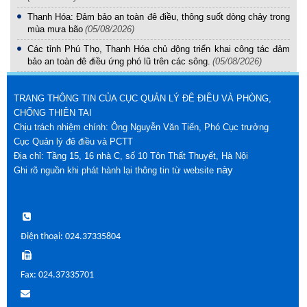
Thanh Hóa: Đảm bảo an toàn đê điều, thông suốt dòng chảy trong
mùa mưa bão
(05/08/2026)
Các tỉnh Phú Thọ, Thanh Hóa chủ động triển khai công tác đảm
bảo an toàn đê điều ứng phó lũ trên các sông.
(05/08/2026)
TRANG THÔNG TIN CỦA CỤC QUẢN LÝ ĐÊ ĐIỀU VÀ PHÒNG,
CHỐNG THIÊN TAI
Chịu trách nhiệm chính: Ông Nguyễn Văn Tiến, Phó Cục trưởng
Cục Quản lý đê điều và PCTT
Địa chỉ: Tầng 15, 16 nhà C, số 10 Tôn Thất Thuyết, Hà Nội
này
Ghi rõ nguồn khi phát hành lại thông tin từ website
Điện thoại: 024.37335804
Fax: 024.37335701