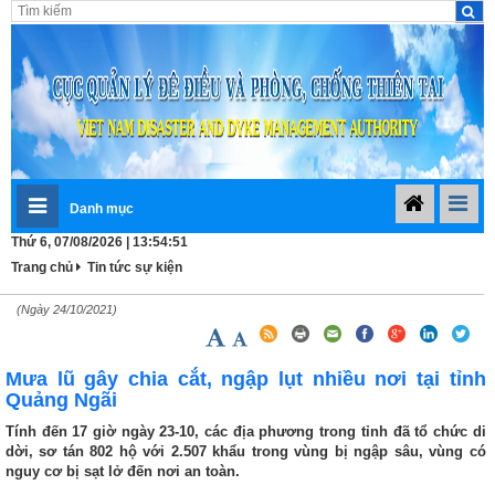
Danh mục
Thứ 6, 07/08/2026 | 13:54:52
Trang chủ
Tin tức sự kiện
(Ngày 24/10/2021)
Mưa lũ gây chia cắt, ngập lụt nhiều nơi tại tỉnh
Quảng Ngãi
Tính đến 17 giờ ngày 23-10, các địa phương trong tỉnh đã tổ chức di
dời, sơ tán 802 hộ với 2.507 khẩu trong vùng bị ngập sâu, vùng có
nguy cơ bị sạt lở đến nơi an toàn.