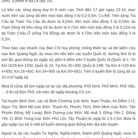
Sơn): 526mm ở Ba Lế (Ba Tơ)...
Lũ trên các sông đang duy trì ở mức cao. Tính đến 17 giờ ngày 23-10, mực
nước trên các sông đã trên mức báo động 3 từ 0,2-0,5m. Cụ thể: Trên sông Trà
Câu tại Trạm Trà Câu đo được là 6,03m, trên mức báo động 3 là 0,53m; tại
Trạm Sông Vệ trên sông Vệ đo được là 4,72m, trên mức báo động 3 là 0,22m và
tại Trạm Châu Ổ (sông Trà Bồng) đo được là 4,70m, trên mức báo động 3 là
0,2m.
Theo báo cáo nhanh của Ban Chỉ huy phòng chống thiên tai và tìm kiếm cứu
nạn tỉnh Quảng Ngãi, do mưa lớn nên trên các tuyến Quốc lộ, đường tỉnh lộ bị
ách tắc giao thông do ngập lụt, gồm 6 điểm trên 3 tuyến Quốc lộ (Quốc lộ 1: Từ
Km 1029-Km 1030; Quốc lộ 24: Tại Km 30+300; Quốc lộ 24B: Tại Km 4+150-Km
4+850, Km 26+400, Km 34+900 và Km 56+092). Trên 6 tuyến tỉnh lộ cũng đã có
10 vị trí ngập lụt.
Mưa lũ cũng đã làm ngập lụt tại các địa phương: Phổ Ninh, Phổ Minh, Phổ Văn,
… ở thị xã Đức Phổ, với mức độ ngập khoảng 0,5-1m.
Tại huyện Bình Sơn, các xã Bình Chương (các thôn: Nam Thuận, An Điềm 1+2,
Ngọc Trì), Bình Mỹ (các thôn: Thạch An, Phước Tích), Bình Minh (các thôn: Tân
Phước Đông, Mỹ Long), Bình Dương (các thôn: Mỹ Huệ 3, Đông Yên 1, Đông
Yên 2), Bình Trung (các thôn: Phú Lộc, Tây Thuận) bị ngập từ 1,5-2,5m. Mưa lũ
gây ngập cục bộ ở một số tuyến đường giao thông trên địa bàn huyện.
Ngoài ra, tại các huyện Tư Nghĩa, Nghĩa Hành, thành phố Quảng Ngãi, mưa lũ