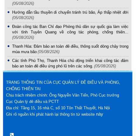
(05/08/2026)
Hướng dẫn tầu thuyền di chuyển tránh trú bão, Áp thấp nhiệt đới
(05/08/2026)
Đoàn công tác Ban Chỉ đạo Phòng thủ dân sự quốc gia làm việc
với tỉnh Tuyên Quang về công tác phòng, chống thiên...
(05/08/2026)
Thanh Hóa: Đảm bảo an toàn đê điều, thông suốt dòng chảy trong
mùa mưa bão
(05/08/2026)
Các tỉnh Phú Thọ, Thanh Hóa chủ động triển khai công tác đảm
bảo an toàn đê điều ứng phó lũ trên các sông.
(05/08/2026)
TRANG THÔNG TIN CỦA CỤC QUẢN LÝ ĐÊ ĐIỀU VÀ PHÒNG,
CHỐNG THIÊN TAI
Chịu trách nhiệm chính: Ông Nguyễn Văn Tiến, Phó Cục trưởng
Cục Quản lý đê điều và PCTT
Địa chỉ: Tầng 15, 16 nhà C, số 10 Tôn Thất Thuyết, Hà Nội
này
Ghi rõ nguồn khi phát hành lại thông tin từ website