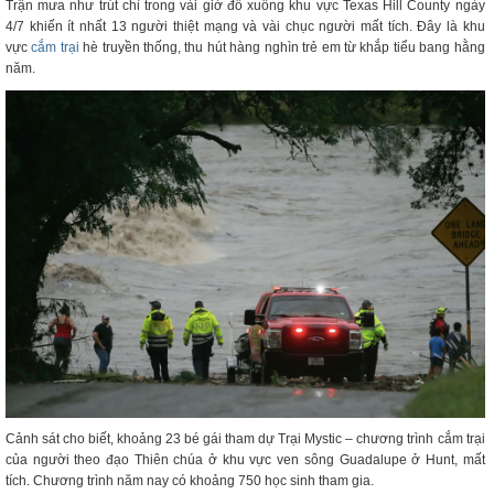
Trận mưa như trút chỉ trong vài giờ đổ xuống khu vực Texas Hill County ngày
4/7 khiến ít nhất 13 người thiệt mạng và vài chục người mất tích. Đây là khu
vực
cắm trại
hè truyền thống, thu hút hàng nghìn trẻ em từ khắp tiểu bang hằng
năm.
Cảnh sát cho biết, khoảng 23 bé gái tham dự Trại Mystic – chương trình cắm trại
của người theo đạo Thiên chúa ở khu vực ven sông Guadalupe ở Hunt, mất
tích. Chương trình năm nay có khoảng 750 học sinh tham gia.