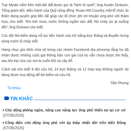
Trại Mystic nằm trên một dải đất được gọi là "hẻm lũ quét", ông Austin Dickson,
Tổng giám đốc điều hành của Quỹ cộng đồng Texas Hill Country, một tổ chức từ
thiện đang quyên góp tiền để giúp các tổ chức phi lợi nhuận ứng phó với thảm
họa, cho biết. "Khi trời mưa, nước không ngấm vào đất. Nó chảy ào ạt xuống
đồi", ông Dickson cho biết.
Các đội tìm kiếm đang nỗ lực tiến hành cứu hộ bằng trực thăng và thuyền trong
vùng nước lũ chảy xiết.
Hàng chục gia đình chia sẻ trong các nhóm Facebook địa phương rằng họ đã
nhận được những cuộc gọi thông báo con gái của họ vẫn chưa được tìm thấy,
sau khi trại của các em bị cuốn trôi và cây đổ.
Cảnh sát cho biết 9 đội cứu hộ, 14 trực thăng và 12 máy bay không người lái
đang được huy động để tìm kiếm và cứu hộ.
Tiền Phong
Từ khóa:
TIN KHÁC
Chủ động phòng ngừa, nâng cao năng lực ứng phó thiên tai tại cơ sở
(07/08/2026)
Công điện chủ động ứng phó với áp thấp nhiệt đới trên biển Đông
(07/08/2026)