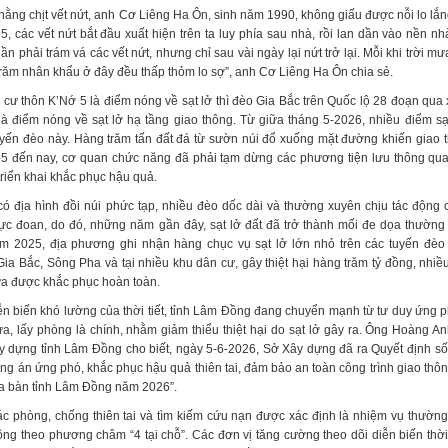
hằng chịt vết nứt, anh Cơ Liêng Ha Ôn, sinh năm 1990, không giấu được nỗi lo lắn
, các vết nứt bắt đầu xuất hiện trên ta luy phía sau nhà, rồi lan dần vào nền nh
lần phải trám vá các vết nứt, nhưng chỉ sau vài ngày lại nứt trở lại. Mỗi khi trời m
răm nhân khẩu ở đây đều thấp thỏm lo sợ”, anh Cơ Liêng Ha Ôn chia sẻ.
h cư thôn K’Nớ 5 là điểm nóng về sạt lở thì đèo Gia Bắc trên Quốc lộ 28 đoạn qua
là điểm nóng về sạt lở hạ tầng giao thông. Từ giữa tháng 5-2026, nhiều điểm sạt 
tuyến đèo này. Hàng trăm tấn đất đá từ sườn núi đổ xuống mặt đường khiến giao t
-5 đến nay, cơ quan chức năng đã phải tạm dừng các phương tiện lưu thông qu
triển khai khắc phục hậu quả.
ó địa hình đồi núi phức tạp, nhiều đèo dốc dài và thường xuyên chịu tác động 
 cực đoan, do đó, những năm gần đây, sạt lở đất đã trở thành mối đe dọa thường 
m 2025, địa phương ghi nhận hàng chục vụ sạt lở lớn nhỏ trên các tuyến đèo
ia Bắc, Sông Pha và tại nhiều khu dân cư, gây thiệt hại hàng trăm tỷ đồng, nhiều
a được khắc phục hoàn toàn.
n biến khó lường của thời tiết, tỉnh Lâm Đồng đang chuyển mạnh từ tư duy ứng 
, lấy phòng là chính, nhằm giảm thiểu thiệt hại do sạt lở gây ra. Ông Hoàng A
y dựng tỉnh Lâm Đồng cho biết, ngày 5-6-2026, Sở Xây dựng đã ra Quyết định 
g án ứng phó, khắc phục hậu quả thiên tai, đảm bảo an toàn công trình giao thông
ịa bàn tỉnh Lâm Đồng năm 2026”.
ác phòng, chống thiên tai và tìm kiếm cứu nạn được xác định là nhiệm vụ thường
ng theo phương châm “4 tại chỗ”. Các đơn vị tăng cường theo dõi diễn biến thời t