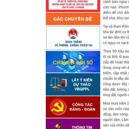
cảnh báo nguy c
cứu nạn. Phương
điểm để chủ độn
thể như: Khu vự
Tại xã Đam Rông 
khu tái định cư
sơ tán dân khi c
có nguy cơ sạt t
Theo Sở Xây dựng
lộ và tỉnh lộ q
cấp đã hoàn th
Song song với đ
hiểm, cập nhật
chuẩn bị đầy đủ
cũng được đẩy 
nền đất, tường 
lòng đất, người 
Mùa mưa năm 202
sự vào cuộc của
động, làm nòng 
người dân, Lâm 
sản của nhân dân