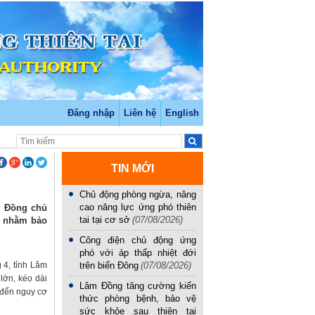
Đăng nhập
Liên hệ
English
TIN MỚI
Chủ động phòng ngừa, nâng
cao năng lực ứng phó thiên
âm Đồng chủ
tai tại cơ sở
(07/08/2026)
m nhằm bảo
Công điện chủ động ứng
phó với áp thấp nhiệt đới
 4, tỉnh Lâm
trên biển Đông
(07/08/2026)
lớn, kéo dài
Lâm Đồng tăng cường kiến
 đến nguy cơ
thức phòng bệnh, bảo vệ
sức khỏe sau thiên tai