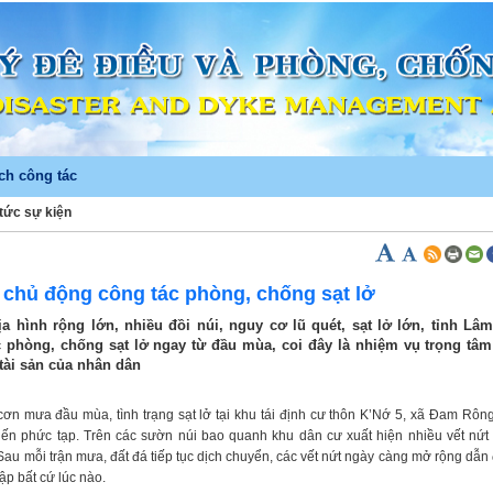
ch công tác
 tức sự kiện
)
chủ động công tác phòng, chống sạt lở
ịa hình rộng lớn, nhiều đồi núi, nguy cơ lũ quét, sạt lở lớn, tỉnh L
 phòng, chống sạt lở ngay từ đầu mùa, coi đây là nhiệm vụ trọng tâ
tài sản của nhân dân
ơn mưa đầu mùa, tình trạng sạt lở tại khu tái định cư thôn K’Nớ 5, xã Đam Rông
ến phức tạp. Trên các sườn núi bao quanh khu dân cư xuất hiện nhiều vết nứt 
Sau mỗi trận mưa, đất đá tiếp tục dịch chuyển, các vết nứt ngày càng mở rộng dẫn
 ập bất cứ lúc nào.