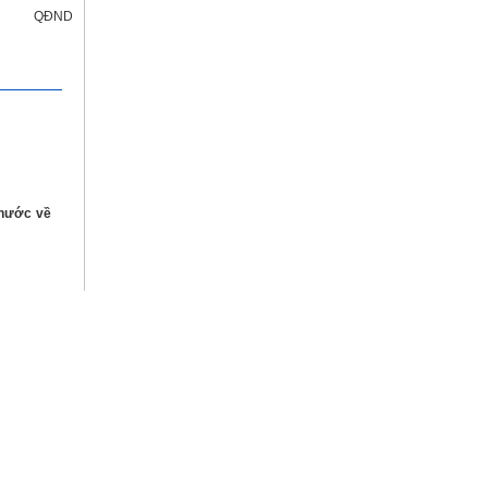
QĐND
 nước về