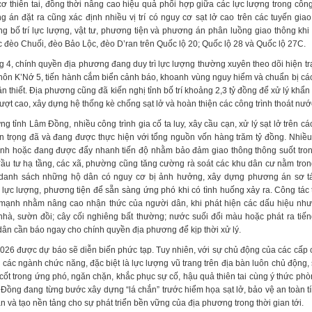
ơ thiên tai, đồng thời nâng cao hiệu quả phối hợp giữa các lực lượng trong công
 án đặt ra cũng xác định nhiều vị trí có nguy cơ sạt lở cao trên các tuyến giao
g bố trí lực lượng, vật tư, phương tiện và phương án phân luồng giao thông khi c
c đèo Chuối, đèo Bảo Lộc, đèo D’ran trên Quốc lộ 20; Quốc lộ 28 và Quốc lộ 27C.
4, chính quyền địa phương đang duy trì lực lượng thường xuyên theo dõi hiện trạn
 thôn K’Nớ 5, tiến hành cắm biển cảnh báo, khoanh vùng nguy hiểm và chuẩn bị c
ần thiết. Địa phương cũng đã kiến nghị tỉnh bố trí khoảng 2,3 tỷ đồng để xử lý khẩn c
rượt cao, xây dựng hệ thống kè chống sạt lở và hoàn thiện các công trình thoát nướ
 tỉnh Lâm Đồng, nhiều công trình gia cố ta luy, xây cầu cạn, xử lý sạt lở trên c
uan trọng đã và đang được thực hiện với tổng nguồn vốn hàng trăm tỷ đồng. Nhiề
ành hoặc đang được đẩy nhanh tiến độ nhằm bảo đảm giao thông thông suốt tr
ầu tư hạ tầng, các xã, phường cũng tăng cường rà soát các khu dân cư nằm tro
 danh sách những hộ dân có nguy cơ bị ảnh hưởng, xây dựng phương án sơ tá
 lực lượng, phương tiện để sẵn sàng ứng phó khi có tình huống xảy ra. Công tác 
mạnh nhằm nâng cao nhận thức của người dân, khi phát hiện các dấu hiệu như 
nhà, sườn đồi; cây cối nghiêng bất thường; nước suối đổi màu hoặc phát ra tiến
dân cần báo ngay cho chính quyền địa phương để kịp thời xử lý.
6 được dự báo sẽ diễn biến phức tạp. Tuy nhiên, với sự chủ động của các cấp 
 các ngành chức năng, đặc biệt là lực lượng vũ trang trên địa bàn luôn chủ động,
cốt trong ứng phó, ngăn chặn, khắc phục sự cố, hậu quả thiên tai cùng ý thức ph
Đồng đang từng bước xây dựng “lá chắn” trước hiểm họa sạt lở, bảo vệ an toàn tí
 và tạo nền tảng cho sự phát triển bền vững của địa phương trong thời gian tới.