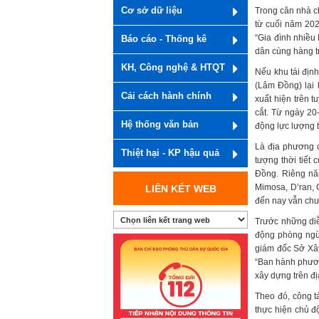
Cơ sở dữ liệu
Trong căn nhà c
từ cuối năm 2025
“Gia đình nhiều 
Báo cáo - Thống kê
dân cùng hàng t
KH, Công nghệ & HTQT
Nếu khu tái địn
(Lâm Đồng) lại 
Cải cách hành chính
xuất hiện trên 
cắt. Từ ngày 20
Hệ thống văn bản
động lực lượng 
Là địa phương c
Thiệt hại - KP hậu quả
tượng thời tiết
Đồng. Riêng nă
Mimosa, D’ran, G
LIÊN KẾT WEB
đến nay vẫn chư
Trước những diễ
động phòng ngừa
giám đốc Sở Xâ
“Ban hành phươn
xây dựng trên đ
Theo đó, công t
thực hiện chủ độ