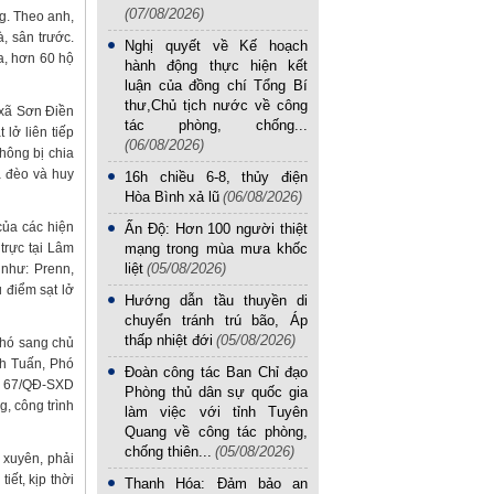
(07/08/2026)
g. Theo anh,
à, sân trước.
Nghị quyết về Kế hoạch
ưa, hơn 60 hộ
hành động thực hiện kết
luận của đồng chí Tổng Bí
thư,Chủ tịch nước về công
 xã Sơn Điền
tác phòng, chống...
lở liên tiếp
(06/08/2026)
hông bị chia
a đèo và huy
16h chiều 6-8, thủy điện
Hòa Bình xả lũ
(06/08/2026)
của các hiện
Ấn Độ: Hơn 100 người thiệt
trực tại Lâm
mạng trong mùa mưa khốc
liệt
(05/08/2026)
 như: Prenn,
 điểm sạt lở
Hướng dẫn tầu thuyền di
chuyển tránh trú bão, Áp
thấp nhiệt đới
(05/08/2026)
phó sang chủ
nh Tuấn, Phó
Đoàn công tác Ban Chỉ đạo
số 67/QĐ-SXD
Phòng thủ dân sự quốc gia
, công trình
làm việc với tỉnh Tuyên
Quang về công tác phòng,
chống thiên...
(05/08/2026)
 xuyên, phải
iết, kịp thời
Thanh Hóa: Đảm bảo an