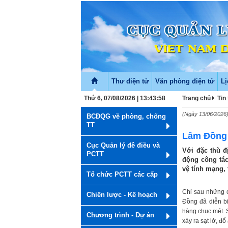
Thư điện tử
Văn phòng điện tử
Lị
Thứ 6, 07/08/2026 | 13:43:58
Trang chủ
Tin
(Ngày 13/06/2026
BCĐQG về phòng, chống
TT
Lâm Đồng 
Cục Quản lý đê điều và
Với đặc thù đ
PCTT
động công tác
vệ tính mạng, 
Tổ chức PCTT các cấp
Chỉ sau những c
Chiến lược - Kế hoạch
Đồng đã diễn bi
hàng chục mét. 
Chương trình - Dự án
xảy ra sạt lở, đổ