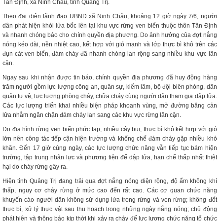
Tân Định, xã Ninh Châu, tỉnh Quảng Trị.
Theo đại diện lãnh đạo UBND xã Ninh Châu, khoảng 12 giờ ngày 7/6, người
dân phát hiện khói lửa bốc lên tại khu vực rừng ven biển thuộc thôn Tân Định
và nhanh chóng báo cho chính quyền địa phương. Do ảnh hưởng của đợt nắng
nóng kéo dài, nền nhiệt cao, kết hợp với gió mạnh và lớp thực bì khô trên các
đụn cát ven biển, đám cháy đã nhanh chóng lan rộng sang nhiều khu vực lân
cận.
Ngay sau khi nhận được tin báo, chính quyền địa phương đã huy động hàng
trăm người gồm lực lượng công an, quân sự, kiểm lâm, bộ đội biên phòng, dân
quân tự vệ, lực lượng phòng cháy, chữa cháy cùng người dân tham gia dập lửa.
Các lực lượng triển khai nhiều biện pháp khoanh vùng, mở đường băng cản
lửa nhằm ngăn chặn đám cháy lan sang các khu vực rừng lân cận.
Do địa hình rừng ven biển phức tạp, nhiều cây bụi, thực bì khô kết hợp với gió
lớn nên công tác tiếp cận hiện trường và khống chế đám cháy gặp nhiều khó
khăn. Đến 17 giờ cùng ngày, các lực lượng chức năng vẫn tiếp tục bám hiện
trường, tập trung nhân lực và phương tiện để dập lửa, hạn chế thấp nhất thiệt
hại do cháy rừng gây ra.
Hiện tỉnh Quảng Trị đang trải qua đợt nắng nóng diện rộng, độ ẩm không khí
thấp, nguy cơ cháy rừng ở mức cao đến rất cao. Các cơ quan chức năng
khuyến cáo người dân không sử dụng lửa trong rừng và ven rừng; không đốt
thực bì, xử lý thực vật sau thu hoạch trong những ngày nắng nóng; chủ động
phát hiện và thông báo kịp thời khi xảy ra cháy để lực lượng chức năng tổ chức