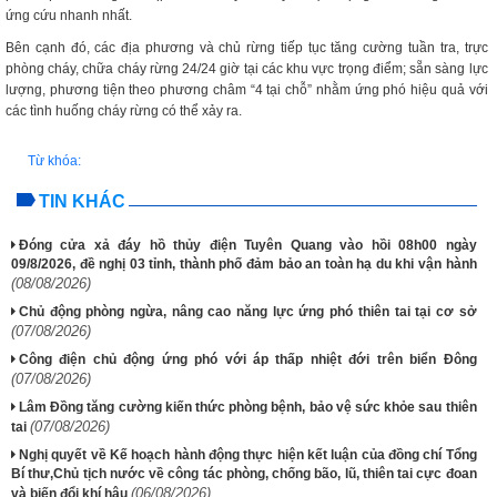
ứng cứu nhanh nhất.
Bên cạnh đó, các địa phương và chủ rừng tiếp tục tăng cường tuần tra, trực
phòng cháy, chữa cháy rừng 24/24 giờ tại các khu vực trọng điểm; sẵn sàng lực
lượng, phương tiện theo phương châm “4 tại chỗ” nhằm ứng phó hiệu quả với
các tình huống cháy rừng có thể xảy ra.
Từ khóa:
TIN KHÁC
Đóng cửa xả đáy hồ thủy điện Tuyên Quang vào hồi 08h00 ngày
09/8/2026, đề nghị 03 tỉnh, thành phố đảm bảo an toàn hạ du khi vận hành
(08/08/2026)
Chủ động phòng ngừa, nâng cao năng lực ứng phó thiên tai tại cơ sở
(07/08/2026)
Công điện chủ động ứng phó với áp thấp nhiệt đới trên biển Đông
(07/08/2026)
Lâm Đồng tăng cường kiến thức phòng bệnh, bảo vệ sức khỏe sau thiên
(07/08/2026)
tai
Nghị quyết về Kế hoạch hành động thực hiện kết luận của đồng chí Tổng
Bí thư,Chủ tịch nước về công tác phòng, chống bão, lũ, thiên tai cực đoan
(06/08/2026)
và biến đổi khí hậu