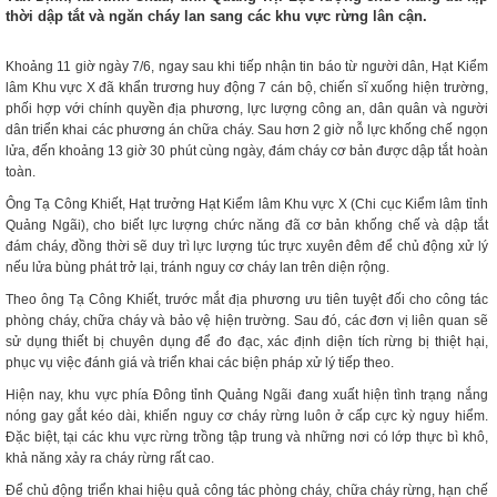
thời dập tắt và ngăn cháy lan sang các khu vực rừng lân cận.
Khoảng 11 giờ ngày 7/6, ngay sau khi tiếp nhận tin báo từ người dân, Hạt Kiểm
lâm Khu vực X đã khẩn trương huy động 7 cán bộ, chiến sĩ xuống hiện trường,
phối hợp với chính quyền địa phương, lực lượng công an, dân quân và người
dân triển khai các phương án chữa cháy. Sau hơn 2 giờ nỗ lực khống chế ngọn
lửa, đến khoảng 13 giờ 30 phút cùng ngày, đám cháy cơ bản được dập tắt hoàn
toàn.
Ông Tạ Công Khiết, Hạt trưởng Hạt Kiểm lâm Khu vực X (Chi cục Kiểm lâm tỉnh
Quảng Ngãi), cho biết lực lượng chức năng đã cơ bản khống chế và dập tắt
đám cháy, đồng thời sẽ duy trì lực lượng túc trực xuyên đêm để chủ động xử lý
nếu lửa bùng phát trở lại, tránh nguy cơ cháy lan trên diện rộng.
Theo ông Tạ Công Khiết, trước mắt địa phương ưu tiên tuyệt đối cho công tác
phòng cháy, chữa cháy và bảo vệ hiện trường. Sau đó, các đơn vị liên quan sẽ
sử dụng thiết bị chuyên dụng để đo đạc, xác định diện tích rừng bị thiệt hại,
phục vụ việc đánh giá và triển khai các biện pháp xử lý tiếp theo.
Hiện nay, khu vực phía Đông tỉnh Quảng Ngãi đang xuất hiện tình trạng nắng
nóng gay gắt kéo dài, khiến nguy cơ cháy rừng luôn ở cấp cực kỳ nguy hiểm.
Đặc biệt, tại các khu vực rừng trồng tập trung và những nơi có lớp thực bì khô,
khả năng xảy ra cháy rừng rất cao.
Để chủ động triển khai hiệu quả công tác phòng cháy, chữa cháy rừng, hạn chế