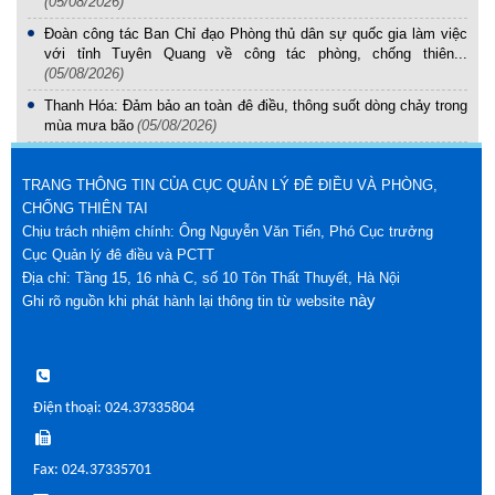
(05/08/2026)
Đoàn công tác Ban Chỉ đạo Phòng thủ dân sự quốc gia làm việc
với tỉnh Tuyên Quang về công tác phòng, chống thiên...
(05/08/2026)
Thanh Hóa: Đảm bảo an toàn đê điều, thông suốt dòng chảy trong
mùa mưa bão
(05/08/2026)
TRANG THÔNG TIN CỦA CỤC QUẢN LÝ ĐÊ ĐIỀU VÀ PHÒNG,
CHỐNG THIÊN TAI
Chịu trách nhiệm chính: Ông Nguyễn Văn Tiến, Phó Cục trưởng
Cục Quản lý đê điều và PCTT
Địa chỉ: Tầng 15, 16 nhà C, số 10 Tôn Thất Thuyết, Hà Nội
này
Ghi rõ nguồn khi phát hành lại thông tin từ website
Điện thoại: 024.37335804
Fax: 024.37335701