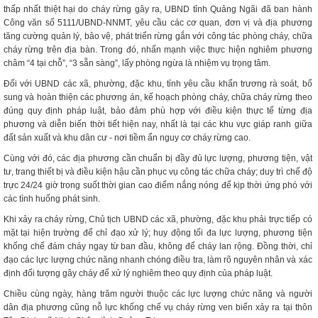
thấp nhất thiệt hại do cháy rừng gây ra, UBND tỉnh Quảng Ngãi đã ban hành
Công văn số 5111/UBND-NNMT, yêu cầu các cơ quan, đơn vị và địa phương
tăng cường quản lý, bảo vệ, phát triển rừng gắn với công tác phòng cháy, chữa
cháy rừng trên địa bàn. Trong đó, nhấn mạnh việc thực hiện nghiêm phương
châm “4 tại chỗ”, “3 sẵn sàng”, lấy phòng ngừa là nhiệm vụ trọng tâm.
Đối với UBND các xã, phường, đặc khu, tỉnh yêu cầu khẩn trương rà soát, bổ
sung và hoàn thiện các phương án, kế hoạch phòng cháy, chữa cháy rừng theo
đúng quy định pháp luật, bảo đảm phù hợp với điều kiện thực tế từng địa
phương và diễn biến thời tiết hiện nay, nhất là tại các khu vực giáp ranh giữa
đất sản xuất và khu dân cư - nơi tiềm ẩn nguy cơ cháy rừng cao.
Cùng với đó, các địa phương cần chuẩn bị đầy đủ lực lượng, phương tiện, vật
tư, trang thiết bị và điều kiện hậu cần phục vụ công tác chữa cháy; duy trì chế độ
trực 24/24 giờ trong suốt thời gian cao điểm nắng nóng để kịp thời ứng phó với
các tình huống phát sinh.
Khi xảy ra cháy rừng, Chủ tịch UBND các xã, phường, đặc khu phải trực tiếp có
mặt tại hiện trường để chỉ đạo xử lý; huy động tối đa lực lượng, phương tiện
khống chế đám cháy ngay từ ban đầu, không để cháy lan rộng. Đồng thời, chỉ
đạo các lực lượng chức năng nhanh chóng điều tra, làm rõ nguyên nhân và xác
định đối tượng gây cháy để xử lý nghiêm theo quy định của pháp luật.
Chiều cùng ngày, hàng trăm người thuộc các lực lượng chức năng và người
dân địa phương cũng nỗ lực khống chế vụ cháy rừng ven biển xảy ra tại thôn