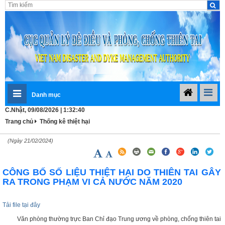
Danh mục
C.Nhật, 09/08/2026 | 1:32:40
Trang chủ
Thống kê thiệt hại
(Ngày 21/02/2024)
CÔNG BỐ SỐ LIỆU THIỆT HẠI DO THIÊN TAI GÂY
RA TRONG PHẠM VI CẢ NƯỚC NĂM 2020
Tải file tại đây
Văn phòng thường trực Ban Chỉ đạo Trung ương về phòng, chống thiên tai