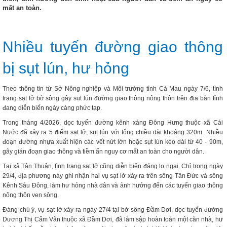
mất an toàn.
Nhiều tuyến đường giao thông
bị sụt lún, hư hỏng
Theo thông tin từ Sở Nông nghiệp và Môi trường tỉnh Cà Mau ngày 7/6, tình
trạng sạt lở bờ sông gây sụt lún đường giao thông nông thôn trên địa bàn tỉnh
đang diễn biến ngày càng phức tạp.
Trong tháng 4/2026, dọc tuyến đường kênh xáng Đông Hưng thuộc xã Cái
Nước đã xảy ra 5 điểm sạt lở, sụt lún với tổng chiều dài khoảng 320m. Nhiều
đoạn đường nhựa xuất hiện các vết nứt lớn hoặc sụt lún kéo dài từ 40 - 90m,
gây gián đoạn giao thông và tiềm ẩn nguy cơ mất an toàn cho người dân.
Tại xã Tân Thuận, tình trạng sạt lở cũng diễn biến đáng lo ngại. Chỉ trong ngày
29/4, địa phương này ghi nhận hai vụ sạt lở xảy ra trên sông Tân Đức và sông
Kênh Sáu Đông, làm hư hỏng nhà dân và ảnh hưởng đến các tuyến giao thông
nông thôn ven sông.
Đáng chú ý, vụ sạt lở xảy ra ngày 27/4 tại bờ sông Đầm Dơi, dọc tuyến đường
Dương Thị Cẩm Vân thuộc xã Đầm Dơi, đã làm sập hoàn toàn một căn nhà, hư