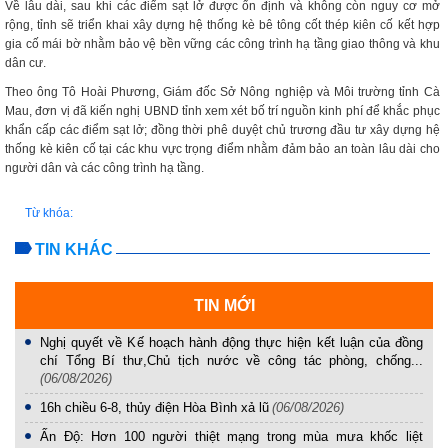
Về lâu dài, sau khi các điểm sạt lở được ổn định và không còn nguy cơ mở
rộng, tỉnh sẽ triển khai xây dựng hệ thống kè bê tông cốt thép kiên cố kết hợp
gia cố mái bờ nhằm bảo vệ bền vững các công trình hạ tầng giao thông và khu
dân cư.
Theo ông Tô Hoài Phương, Giám đốc Sở Nông nghiệp và Môi trường tỉnh Cà
Mau, đơn vị đã kiến nghị UBND tỉnh xem xét bố trí nguồn kinh phí để khắc phục
khẩn cấp các điểm sạt lở; đồng thời phê duyệt chủ trương đầu tư xây dựng hệ
thống kè kiên cố tại các khu vực trọng điểm nhằm đảm bảo an toàn lâu dài cho
người dân và các công trình hạ tầng.
Từ khóa:
TIN KHÁC
TIN MỚI
Nghị quyết về Kế hoạch hành động thực hiện kết luận của đồng
chí Tổng Bí thư,Chủ tịch nước về công tác phòng, chống...
(06/08/2026)
16h chiều 6-8, thủy điện Hòa Bình xả lũ
(06/08/2026)
Ấn Độ: Hơn 100 người thiệt mạng trong mùa mưa khốc liệt