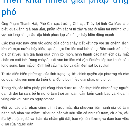
phó
Ông Phạm Thanh Hải, Phó Chi cục trưởng Chi cục Thủy lợi tỉnh Cà Mau cho
biết, qua đánh giá ban đầu, phần lớn các vị trí xảy ra sạt lở nằm tại những khu
vực có lòng sông sâu, địa hình phức tạp và dòng chảy biến động mạnh.
Các khu vực này chịu tác động của dòng chảy xiết kết hợp với sự chênh lệch
lớn về mực nước thủy triều, tạo áp lực lớn lên mái bờ sông. Bên cạnh đó, nền
địa chất yếu làm gia tăng quá trình xói mòn, hình thành các hàm ếch gây mất
chân cơ mái bờ. Dòng chảy ép sát vào bờ lõm với vận tốc lớn tiếp tục khoét sâu
lòng sông, làm mất ổn định kết cấu mái bờ và dẫn đến sạt lở, sụt lún.
Trước diễn biến phức tạp của tình trạng sạt lở, chính quyền địa phương và các
cơ quan chuyên môn đã triển khai đồng bộ nhiều giải pháp ứng phó.
Trong đó, các biện pháp phi công trình được ưu tiên thực hiện như hỗ trợ người
dân di dời tài sản, bố trí nơi ở tạm thời an toàn, cắm biển cảnh báo và khoanh
vùng các khu vực có nguy cơ cao.
Đối với các giải pháp công trình trước mắt, địa phương tiến hành gia cố tạm
bằng mô hình "kè mềm", sử dụng các vật liệu sẵn có như cừ tràm, cừ dừa, vải
địa kỹ thuật, rọ đá và thảm đá nhằm giữ đất, bảo vệ nền đường và đảm bảo việc
đi lại của người dân.