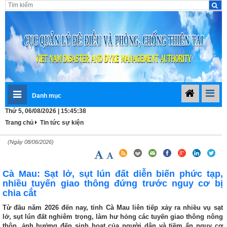
Danh mục
Thứ 5, 06/08/2026 | 15:45:39
Trang chủ
Tin tức sự kiện
(Ngày 08/06/2026)
Cà Mau: Sạt lở, sụt lún đất diễn biến phức tạp,
nhiều tuyến giao thông đứng trước nguy cơ bị
chia cắt
Từ đầu năm 2026 đến nay, tỉnh Cà Mau liên tiếp xảy ra nhiều vụ sạt
lở, sụt lún đất nghiêm trọng, làm hư hỏng các tuyến giao thông nông
thôn, ảnh hưởng đến sinh hoạt của người dân và tiềm ẩn nguy cơ