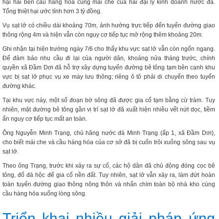
hại hai bến cầu hàng hóa cùng mái che của hai đại lý kinh doanh nước đá.
Tổng thiệt hại ước tính hơn 3 tỷ đồng.
Vụ sạt lở có chiều dài khoảng 70m, ảnh hưởng trực tiếp đến tuyến đường giao
thông rộng 4m và hiện vẫn còn nguy cơ tiếp tục mở rộng thêm khoảng 20m.
Ghi nhận tại hiện trường ngày 7/6 cho thấy khu vực sạt lở vẫn còn ngổn ngang.
Để đảm bảo nhu cầu đi lại của người dân, khoảng nửa tháng trước, chính
quyền xã Đầm Dơi đã hỗ trợ xây dựng tuyến đường bê tông tạm bên cạnh khu
vực bị sạt lở phục vụ xe máy lưu thông; riêng ô tô phải di chuyển theo tuyến
đường khác.
Tại khu vực này, một số đoạn bờ sông đã được gia cố tạm bằng cừ tràm. Tuy
nhiên, mặt đường bê tông gần vị trí sạt lở đã xuất hiện nhiều vết nứt dọc, tiềm
ẩn nguy cơ tiếp tục mất an toàn.
Ông Nguyễn Minh Trạng, chủ hãng nước đá Minh Trạng (ấp 1, xã Đầm Dơi),
cho biết mái che và cầu hàng hóa của cơ sở đã bị cuốn trôi xuống sông sau vụ
sạt lở.
Theo ông Trạng, trước khi xảy ra sự cố, các hộ dân đã chủ động đóng cọc bê
tông, đổ đá hộc để gia cố nền đất. Tuy nhiên, sạt lở vẫn xảy ra, làm đứt hoàn
toàn tuyến đường giao thông nông thôn và nhấn chìm toàn bộ nhà kho cùng
cầu hàng hóa xuống lòng sông.
Triển khai nhiều giải pháp ứng