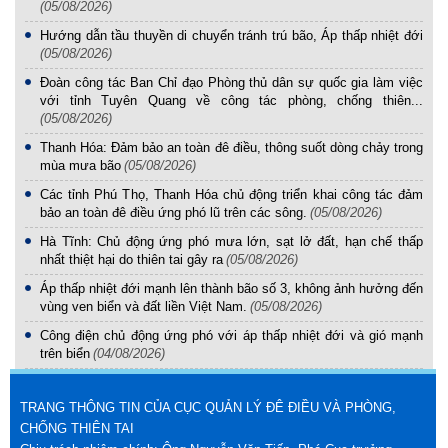
(05/08/2026)
Hướng dẫn tầu thuyền di chuyển tránh trú bão, Áp thấp nhiệt đới
(05/08/2026)
Đoàn công tác Ban Chỉ đạo Phòng thủ dân sự quốc gia làm việc
với tỉnh Tuyên Quang về công tác phòng, chống thiên...
(05/08/2026)
Thanh Hóa: Đảm bảo an toàn đê điều, thông suốt dòng chảy trong
mùa mưa bão
(05/08/2026)
Các tỉnh Phú Thọ, Thanh Hóa chủ động triển khai công tác đảm
bảo an toàn đê điều ứng phó lũ trên các sông.
(05/08/2026)
Hà Tĩnh: Chủ động ứng phó mưa lớn, sạt lở đất, hạn chế thấp
nhất thiệt hại do thiên tai gây ra
(05/08/2026)
Áp thấp nhiệt đới mạnh lên thành bão số 3, không ảnh hưởng đến
vùng ven biển và đất liền Việt Nam.
(05/08/2026)
Công điện chủ động ứng phó với áp thấp nhiệt đới và gió mạnh
trên biển
(04/08/2026)
TRANG THÔNG TIN CỦA CỤC QUẢN LÝ ĐÊ ĐIỀU VÀ PHÒNG,
CHỐNG THIÊN TAI