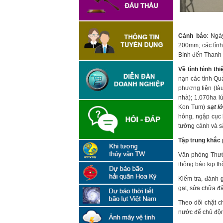
Cảnh báo
: Ngà
200mm; các tỉnh
Bình đến Thanh
Về tình hình thiệ
nạn các tỉnh Qu
phương tiện (tà
nhà); 1.070ha l
Kon Tum)
sạt l
hỏng, ngập cục 
tường cánh và s
Tập trung khắc 
Văn phòng Thườn
thông báo kịp t
Kiểm tra, đánh 
gạt, sửa chữa đ
Theo dõi chặt c
nước để chủ động