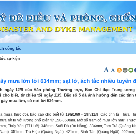
ch công tác
 tức sự kiện
)
gây mưa lớn tới 634mm; sạt lở, ách tắc nhiều tuyến
h ngày 12/9 của Văn phòng Thường trực, Ban Chỉ đạo Trung ương
i cho biết, từ chiều tối ngày 11/9, Bão số 5 đã ảnh hưởng đến các tỉnh
 gây mưa lớn, có nơi tới 634mm.
ưa (mưa thực đo), báo cáo cho biết
từ
19h/10/9 - 19h/11/9
: Các tỉnh từ Thừa T
mưa rất to với lượng phổ biến từ 150-350mm. Một số trạm có mưa lớn như: Thư
5mm; Thủy Yên (TT.Huế): 348mm; Suối Đá (Đà Nẵng): 334mm; Tam Trà (Quảng N
 Nam): 351mm; Trà Hiệp (Quảng Ngãi): 421mm; Bình Tân (Quảng Ngãi): 402mm;