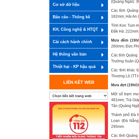
(Quảng Ngãi): 
Cơ sở dữ liệu
Các tỉnh Quảng
182mm; Hải An (
Báo cáo - Thống kê
Tỉnh Kon Tum m
KH, Công nghệ & HTQT
Đắk Hà: 222mm
Mưa đêm (19h/1
Cải cách hành chính
260mm; Đức Phú
Hệ thống văn bản
Các tỉnh Quảng
Trường Xuân (Q
Thiệt hại - KP hậu quả
Các tỉnh khác 
Thượng Lộ (TT.H
LIÊN KẾT WEB
Mưa đợt (19h/10
Một số trạm mư
481mm; Trà Giá
Tân (Quảng Ngã
Thành phố Đà N
Loan (Đà Nẵng
295mm.
Các tỉnh Quảng 