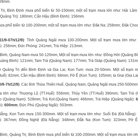
369mm.
 Trị, Bình Định mưa phổ biến từ 50-150mm; một số trạm mưa lớn như: Hải Lâm 
Quảng Trị): 180mm; Cẩn Hậu (Bình Định): 156mm.
ưa phổ biến từ 100-200mm; một số trạm mưa lớn như: Đăk Na: 258mm; Đăk Cho
.
1/9-07h/12/9)
: Tỉnh Quảng Ngãi mưa 100-200mm. Một số trạm mưa lớn như:
: 256mm; Đức Phòng: 241mm, Trà Hiệp: 213mm.
 Bình, Quảng Nam mưa 50-120mm, Một số trạm mưa lớn như: Đồng Hới (Quảng Bì
uảng Bình): 121mm; Tam Trà (Quảng Nam): 177mm; Trà Giáp (Quảng Nam): 131m
từ Quảng Trị đến Bình Định và Gia Lai, Kon Tum: mưa 20-50mm. Một số trạm m
uế): 82mm; Cần Hậu (Bình Định): 68mm; Pờ Ê (Kon Tum): 105mm; Ia Grai (Gia La
/9-7h/12/9)
: Các tỉnh Thừa Thiên Huế, Quảng Nam, Quảng Ngãi mưa 250-500mm
a lớn như: Thượng Lộ (TT.Huế): 556mm; Thủy Yên (TT.Huế) 390mm; Tam Trà 
p (Quảng Nam): 528mm; Trà Kot (Quảng Nam): 466mm; Trà Hiệp (Quảng Ngãi):
i):
600mm
; Đức Phú (Quảng Ngãi): 503mm.
ẵng, Kon Tum mưa 150-300mm. Một số trạm mưa lớn như: Suối Đá (Đà Nẵng):
): 367mm; Đồng Nghệ (Đà Nẵng): 348mm; Đắk Na (Kon Tum): 323mm; Pờ Ê
Bình, Quảng Trị, Bình Định mưa phổ biến từ 100-200mm. Một số trạm mưa lớn n