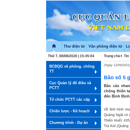
Thư điện tử
Văn phòng điện tử
Lị
Thứ 7, 08/08/2026 | 15:45:05
Trang chủ
Tin
(Ngày 12/09/2021
BCĐQG về phòng, chống
TT
Bão số 5 
Cục Quản lý đê điều và
Báo cáo nhan
PCTT
chống thiên ta
đến Bình Định
Tổ chức PCTT các cấp
Về tình hình m
Chiến lược - Kế hoạch
Quảng Ngãi có 
Thiên Huế): 43
Chương trình - Dự án
Trà Kot (Quảng