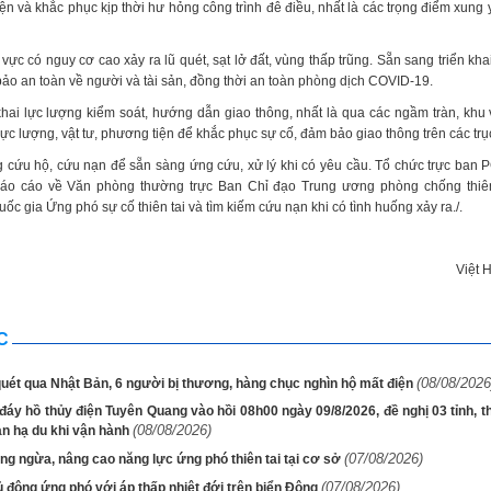
iện và khắc phục kịp thời hư hỏng công trình đê điều, nhất là các trọng điểm xung 
vực có nguy cơ cao xảy ra lũ quét, sạt lở đất, vùng thấp trũng. Sẵn sang triển k
bảo an toàn về người và tài sản, đồng thời an toàn phòng dịch COVID-19.
khai lực lượng kiểm soát, hướng dẫn giao thông, nhất là qua các ngầm tràn, khu
 lực lượng, vật tư, phương tiện để khắc phục sự cố, đảm bảo giao thông trên các trụ
ng cứu hộ, cứu nạn để sẵn sàng ứng cứu, xử lý khi có yêu cầu. Tổ chức trực ban 
áo cáo về Văn phòng thường trực Ban Chỉ đạo Trung ương phòng chống thiên
c gia Ứng phó sự cố thiên tai và tìm kiếm cứu nạn khi có tình huống xảy ra./.
Việt 
C
(08/08/2026
uét qua Nhật Bản, 6 người bị thương, hàng chục nghìn hộ mất điện
áy hồ thủy điện Tuyên Quang vào hồi 08h00 ngày 09/8/2026, đề nghị 03 tỉnh, t
(08/08/2026)
àn hạ du khi vận hành
(07/08/2026)
g ngừa, nâng cao năng lực ứng phó thiên tai tại cơ sở
(07/08/2026)
 động ứng phó với áp thấp nhiệt đới trên biển Đông