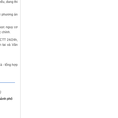
yếu, đang thi
hai phương án
 vực nguy cơ
c chính.
PCTT 24/24h,
 tai và Văn
Hà - tổng hợp
)
hành phố