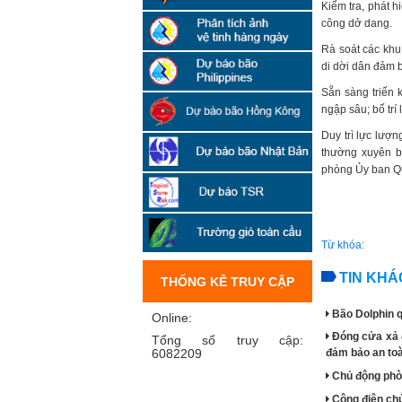
Kiểm tra, phát h
công dở dang.
Rà soát các khu 
di dời dân đảm 
Sẵn sàng triển 
ngập sâu; bố trí
Duy trì lực lượ
thường xuyên b
phòng Ủy ban Quố
Từ khóa:
TIN KHÁ
THỐNG KÊ TRUY CẬP
Bão Dolphin q
Online:
Đóng cửa xả đ
Tổng số truy cập:
6082209
đảm bảo an to
Chủ động phòn
Công điện chủ