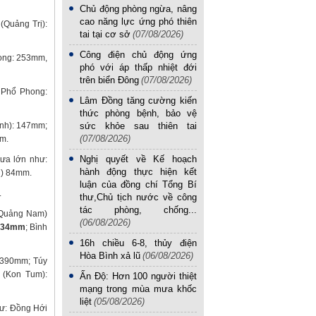
Chủ động phòng ngừa, nâng
cao năng lực ứng phó thiên
(Quảng Trị):
tai tại cơ sở
(07/08/2026)
Công điện chủ động ứng
ong: 253mm,
phó với áp thấp nhiệt đới
trên biển Đông
(07/08/2026)
 Phổ Phong:
Lâm Đồng tăng cường kiến
thức phòng bệnh, bảo vệ
nh): 147mm;
sức khỏe sau thiên tai
(07/08/2026)
m.
Nghị quyết về Kế hoạch
ưa lớn như:
hành động thực hiện kết
i) 84mm.
luận của đồng chí Tổng Bí
.
thư,Chủ tịch nước về công
tác phòng, chống...
(Quảng Nam)
(06/08/2026)
634mm
; Bình
16h chiều 6-8, thủy điện
Hòa Bình xả lũ
(06/08/2026)
 390mm; Túy
 (Kon Tum):
Ấn Độ: Hơn 100 người thiệt
mạng trong mùa mưa khốc
liệt
(05/08/2026)
hư: Đồng Hới