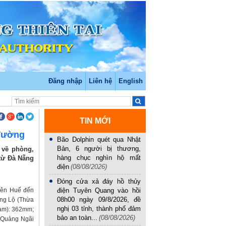
Đăng nhập
Liên hệ
English
TIN MỚI
 đường
Bão Dolphin quét qua Nhật
Bản, 6 người bị thương,
 về phòng,
hàng chục nghìn hộ mất
 từ Đà Nẵng
điện
(08/08/2026)
Đóng cửa xả đáy hồ thủy
hiên Huế đến
điện Tuyên Quang vào hồi
08h00 ngày 09/8/2026, đề
ợng Lộ (Thừa
nghị 03 tỉnh, thành phố đảm
am): 362mm;
bảo an toàn...
(08/08/2026)
 Quảng Ngãi