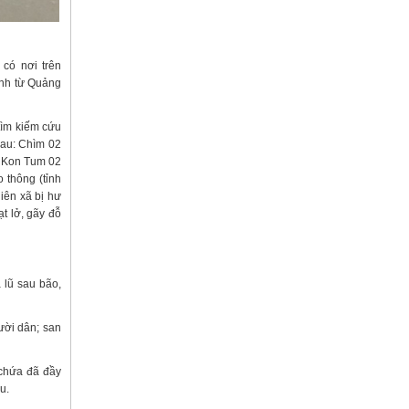
có nơi trên
ỉnh từ Quảng
tìm kiếm cứu
sau: Chìm 02
, Kon Tum 02
 thông (tỉnh
iên xã bị hư
t lở, gãy đỗ
 lũ sau bão,
ười dân; san
 chứa đã đầy
u.