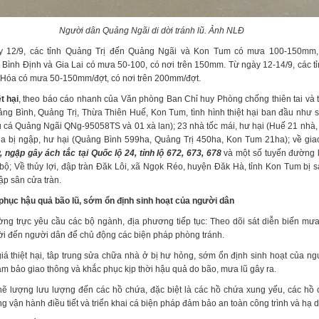
Người dân Quảng Ngãi di dời tránh lũ. Ảnh NLĐ
y 12/9, các tỉnh Quảng Trị đến Quảng Ngãi và Kon Tum có mưa 100-150mm, 
 Bình Định và Gia Lai có mưa 50-100, có nơi trên 150mm. Từ ngày 12-14/9, các t
 Hóa có mưa 50-150mm/đợt, có nơi trên 200mm/đợt.
t hại
, theo báo cáo nhanh của Văn phòng Ban Chỉ huy Phòng chống thiên tai và 
ảng Bình, Quảng Trị, Thừa Thiên Huế, Kon Tum, tình hình thiệt hại ban đầu như 
u cá Quảng Ngãi QNg-95058TS và 01 xà lan); 23 nhà tốc mái, hư hại (Huế 21 nhà
úa bị ngập, hư hại (Quảng Bình 599ha, Quảng Trị 450ha, Kon Tum 21ha); về giao
ở, ngập gây ách tắc tại Quốc lộ 24, tỉnh lộ 672, 673, 678
và một số tuyến đường l
bộ; Về thủy lợi, đập tràn Đăk Lôi, xã Ngọk Réo, huyện Đăk Hà, tỉnh Kon Tum bị sạ
ập sân cửa tràn.
phục hậu quả bão lũ, sớm ổn định sinh hoạt của người dân
g trực yêu cầu các bộ ngành, địa phương tiếp tục: Theo dõi sát diễn biến mưa
hời đến người dân để chủ động các biện pháp phòng tránh.
giá thiệt hại, tâp trung sửa chữa nhà ở bị hư hỏng, sớm ổn định sinh hoạt của ng
ảm bảo giao thông và khắc phục kịp thời hậu quả do bão, mưa lũ gây ra.
hẽ lượng lưu lượng đến các hồ chứa, đặc biệt là các hồ chứa xung yếu, các hồ
 vận hành điều tiết và triển khai cá biện pháp đảm bảo an toàn công trình và hạ d