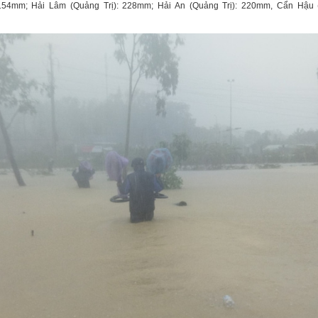
154mm; Hải Lâm (Quảng Trị): 228mm; Hải An (Quảng Trị): 220mm, Cẩn Hậu (