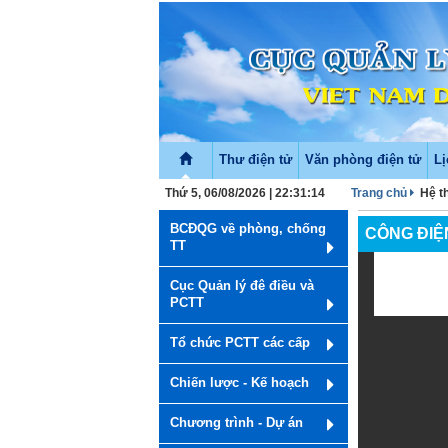
Thư điện tử
Văn phòng điện tử
Lị
Thứ 5, 06/08/2026 | 22:31:14
Trang chủ
Hệ t
BCĐQG về phòng, chống
CÔNG ĐIỆ
TT
Cục Quản lý đê điều và
PCTT
Tổ chức PCTT các cấp
Chiến lược - Kế hoạch
Chương trình - Dự án