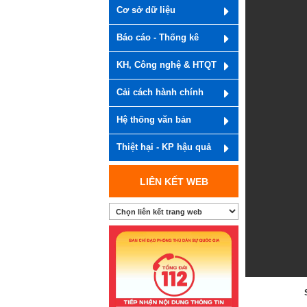
Cơ sở dữ liệu
Báo cáo - Thống kê
KH, Công nghệ & HTQT
Cải cách hành chính
Hệ thống văn bản
Thiệt hại - KP hậu quả
LIÊN KẾT WEB