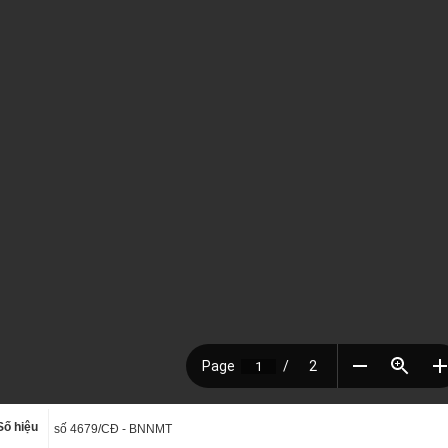
Số hiệu
số 4679/CĐ - BNNMT