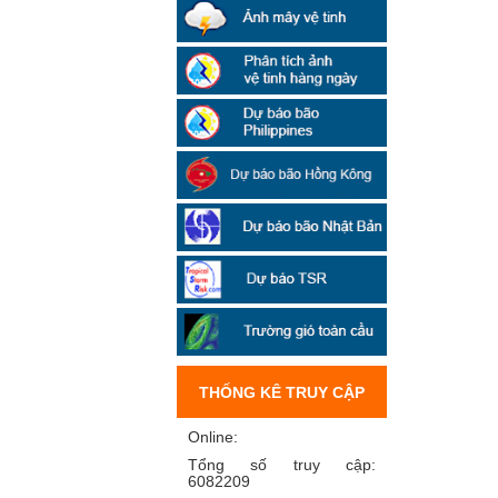
THỐNG KÊ TRUY CẬP
Online:
Tổng số truy cập:
6082209