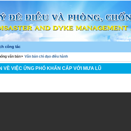
ch công tác
hống văn bản
Văn bản chỉ đạo điều hành
N VỀ VIỆC ỨNG PHÓ KHẨN CẤP VỚI MƯA LŨ