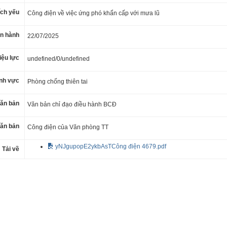
ích yếu
Công điện về việc ứng phó khẩn cấp với mưa lũ
n hành
22/07/2025
iệu lực
undefined/0/undefined
ĩnh vực
Phòng chống thiên tai
ăn bản
Văn bản chỉ đạo điều hành BCĐ
văn bản
Công điện của Văn phòng TT
yNJgupopE2ykbAsTCông điện 4679.pdf
Tải về