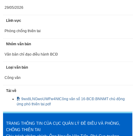
29/05/2026
Lĩnh vực
Phòng chống thiên tai
Nhóm văn bản
Văn bản chỉ đạo điều hành BCĐ
Loại văn bản
Công văn
Tải về
9wx8LNGwoUWFw4NtCông văn số 16-BCĐ.BNNMT chủ động
ứng phó thiên tai.pdf
TRANG THÔNG TIN CỦA CỤC QUẢN LÝ ĐÊ ĐIỀU VÀ PHÒNG,
CHỐNG THIÊN TAI