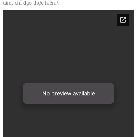
tâm, chỉ đạo thực hiện./.