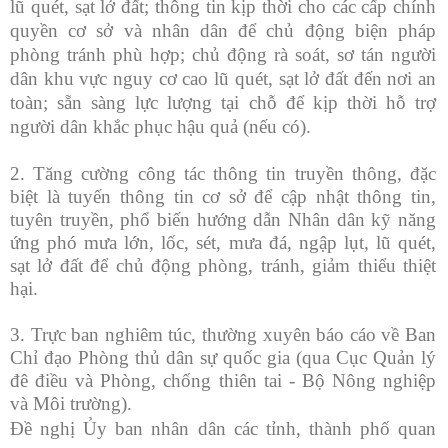
lũ quét, sạt lở đất; thông tin kịp thời cho các cấp chính
quyền cơ sở và nhân dân để chủ động biện pháp
phòng tránh phù hợp; chủ động rà soát, sơ tán người
dân khu vực nguy cơ cao lũ quét, sạt lở đất đến nơi an
toàn; sẵn sàng lực lượng tại chỗ để kịp thời hỗ trợ
người dân khắc phục hậu quả (nếu có).
2. Tăng cường công tác thông tin truyền thông, đặc
biệt là tuyến thông tin cơ sở để cập nhật thông tin,
tuyên truyền, phổ biến hướng dẫn Nhân dân kỹ năng
ứng phó mưa lớn, lốc, sét, mưa đá, ngập lụt, lũ quét,
sạt lở đất để chủ động phòng, tránh, giảm thiểu thiệt
hại.
3. Trực ban nghiêm túc, thường xuyên báo cáo về Ban
Chỉ đạo Phòng thủ dân sự quốc gia (qua Cục Quản lý
đê điều và Phòng, chống thiên tai - Bộ Nông nghiệp
và Môi trường).
Đề nghị Ủy ban nhân dân các tỉnh, thành phố quan