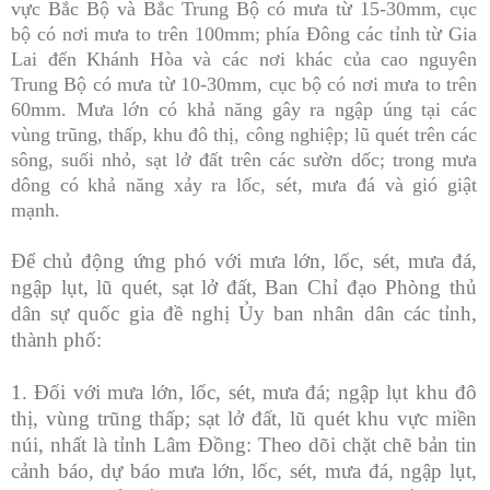
vực Bắc Bộ và Bắc Trung Bộ có mưa từ 15-30mm, cục
bộ có nơi mưa to trên 100mm; phía Đông các tỉnh từ Gia
Lai đến Khánh Hòa và các nơi khác của cao nguyên
Trung Bộ có mưa từ 10-30mm, cục bộ có nơi mưa to trên
60mm.
Mưa lớn có khả năng gây ra ngập úng tại các
vùng trũng, thấp, khu đô thị, công nghiệp; lũ quét trên các
sông, suối nhỏ, sạt lở đất trên các sườn dốc;
trong mưa
dông có khả năng xảy ra lốc, sét, mưa đá và gió giật
mạnh
.
Để chủ động ứng phó với
mưa lớn,
lốc, sét, mưa đá,
ngập lụt, lũ quét, sạt lở đất,
Ban Chỉ đạo Phòng thủ
dân sự quốc gia đề nghị Ủy ban nhân dân các tỉnh,
thành phố:
1. Đối với mưa lớn, lốc, sét, mưa đá; ngập lụt khu đô
thị, vùng trũng thấp; sạt lở đất, lũ quét khu vực miền
núi, nhất là tỉnh Lâm Đồng: Theo dõi chặt chẽ bản tin
cảnh báo, dự báo mưa lớn, lốc, sét, mưa đá, ngập lụt,