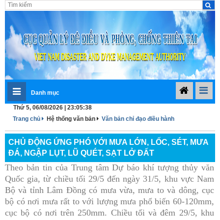
Danh mục
Thứ 5, 06/08/2026 | 23:05:38
Trang chủ
Hệ thống văn bản
Văn bản chỉ đạo điều hành
CHỦ ĐỘNG ỨNG PHÓ VỚI MƯA LỚN, LỐC, SÉT, MƯA
ĐÁ, NGẬP LỤT, LŨ QUÉT, SẠT LỞ ĐẤT
Theo bản tin của Trung tâm Dự báo khí tượng thủy văn
Quốc gia, từ chiều tối 29/5 đến ngày 31/5, khu vực Nam
Bộ và tỉnh Lâm Đồng có mưa vừa, mưa to và dông, cục
bộ có nơi mưa rất to với lượng mưa phổ biến 60-120mm,
cục bộ có nơi trên 250mm. C
hiều tối và đêm 29/5, khu