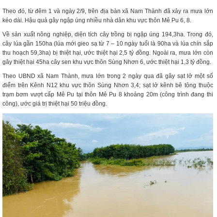
Theo đó, từ đêm 1 và ngày 2/9, trên địa bàn xã Nam Thành đã xảy ra mưa lớn
kéo dài. Hậu quả gây ngập úng nhiều nhà dân khu vực thôn Mê Pu 6, 8.
Về sản xuất nông nghiệp, diện tích cây trồng bị ngập úng 194,3ha. Trong đó,
cây lúa gần 150ha (lúa mới gieo sạ từ 7 – 10 ngày tuổi là 90ha và lúa chín sắp
thu hoạch 59,3ha) bị thiệt hại, ước thiệt hại 2,5 tỷ đồng. Ngoài ra, mưa lớn còn
gây thiệt hại 45ha cây sen khu vực thôn Sùng Nhơn 6, ước thiệt hại 1,3 tỷ đồng.
Theo UBND xã Nam Thành, mưa lớn trong 2 ngày qua đã gây sạt lở một số
điểm trên Kênh N12 khu vực thôn Sùng Nhơn 3,4; sạt lở kênh bê tông thuộc
trạm bơm vượt cấp Mê Pu tại thôn Mê Pu 8 khoảng 20m (công trình đang thi
công), ước giá trị thiệt hại 50 triệu đồng.