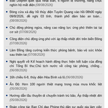
Bão Dolphin quét qua Nhật Bản, 6 người bị thương, hàng chục
nghìn hộ mất điện
(08/08/2026)
Đóng cửa xả đáy hồ thủy điện Tuyên Quang vào hồi 08h00 ngày
09/8/2026, đề nghị 03 tỉnh, thành phố đảm bảo an toàn...
(08/08/2026)
Chủ động phòng ngừa, nâng cao năng lực ứng phó thiên tai tại
cơ sở
(07/08/2026)
Công điện chủ động ứng phó với áp thấp nhiệt đới trên biển Đông
(07/08/2026)
Lâm Đồng tăng cường kiến thức phòng bệnh, bảo vệ sức khỏe
sau thiên tai
(07/08/2026)
Nghị quyết về Kế hoạch hành động thực hiện kết luận của đồng
chí Tổng Bí thư,Chủ tịch nước về công tác phòng, chống...
(06/08/2026)
16h chiều 6-8, thủy điện Hòa Bình xả lũ
(06/08/2026)
Ấn Độ: Hơn 100 người thiệt mạng trong mùa mưa khốc liệt
(05/08/2026)
Hướng dẫn tầu thuyền di chuyển tránh trú bão, Áp thấp nhiệt đới
(05/08/2026)
Đoàn công tác Ban Chỉ đạo Phòng thủ dân sự quốc gia làm việc