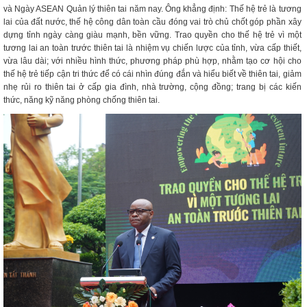
và Ngày ASEAN Quản lý thiên tai năm nay. Ông khẳng định: Thế hệ trẻ là tương
lai của đất nước, thế hệ công dân toàn cầu đóng vai trò chủ chốt góp phần xây
dựng tỉnh ngày càng giàu mạnh, bền vững. Trao quyền cho thế hệ trẻ vì một
tương lai an toàn trước thiên tai là nhiệm vụ chiến lược của tỉnh, vừa cấp thiết,
vừa lâu dài; với nhiều hình thức, phương pháp phù hợp, nhằm tạo cơ hội cho
thế hệ trẻ tiếp cận tri thức để có cái nhìn đúng đắn và hiểu biết về thiên tai, giảm
nhẹ rủi ro thiên tai ở cấp gia đình, nhà trường, cộng đồng; trang bị các kiến
thức, năng kỹ năng phòng chống thiên tai.