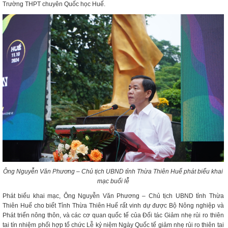
Trường THPT chuyên Quốc học Huế.
Ông Nguyễn Văn Phương – Chủ tịch UBND tỉnh Thừa Thiên Huế phát biểu khai
mạc buổi lễ
Phát biểu khai mạc, Ông Nguyễn Văn Phương – Chủ tịch UBND tỉnh Thừa
Thiên Huế cho biết Tỉnh Thừa Thiên Huế rất vinh dự được Bộ Nông nghiệp và
Phát triển nông thôn, và các cơ quan quốc tế của Đối tác Giảm nhẹ rủi ro thiên
tai tín nhiệm phối hợp tổ chức Lễ kỷ niệm Ngày Quốc tế giảm nhẹ rủi ro thiên tai