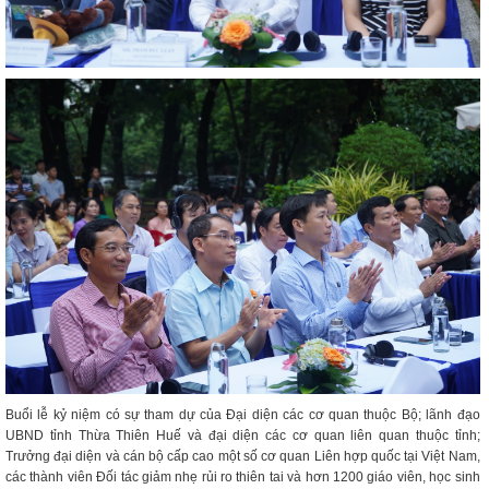
Buổi lễ kỷ niệm có sự tham dự của Đại diện các cơ quan thuộc Bộ; lãnh đạo
UBND tỉnh Thừa Thiên Huế và đại diện các cơ quan liên quan thuộc tỉnh;
Trưởng đại diện và cán bộ cấp cao một số cơ quan Liên hợp quốc tại Việt Nam,
các thành viên Đối tác giảm nhẹ rủi ro thiên tai và hơn 1200 giáo viên, học sinh