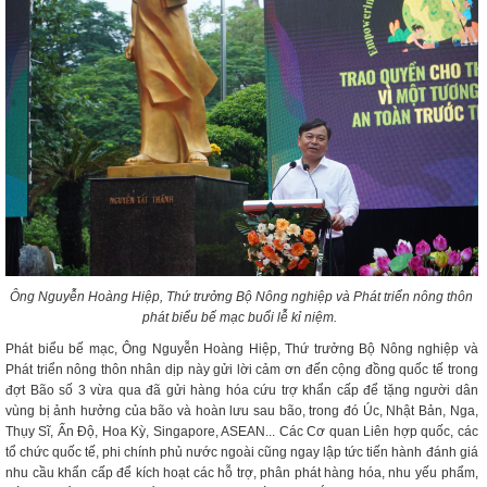
Ông Nguyễn Hoàng Hiệp, Thứ trưởng Bộ Nông nghiệp và Phát triển nông thôn
phát biểu bế mạc buổi lễ kỉ niệm.
Phát biểu bế mạc, Ông Nguyễn Hoàng Hiệp, Thứ trưởng Bộ Nông nghiệp và
Phát triển nông thôn nhân dịp này gửi lời cảm ơn đến cộng đồng quốc tế trong
đợt Bão số 3 vừa qua đã gửi hàng hóa cứu trợ khẩn cấp để tặng người dân
vùng bị ảnh hưởng của bão và hoàn lưu sau bão, trong đó Úc, Nhật Bản, Nga,
Thụy Sĩ, Ấn Độ, Hoa Kỳ, Singapore, ASEAN... Các Cơ quan Liên hợp quốc, các
tổ chức quốc tế, phi chính phủ nước ngoài cũng ngay lập tức tiến hành đánh giá
nhu cầu khẩn cấp để kích hoạt các hỗ trợ, phân phát hàng hóa, nhu yếu phẩm,