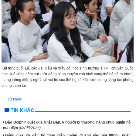
Kết thúc buổi Lễ, các đại biểu và thầy cô, học sinh trường THPT chuyên Quốc
học Huế cùng bấm nút khởi động “Con thuyền chở khát vọng thế hệ trẻ ra khơi”,
mang thông điệp ý nghĩa về vai trò của thế hệ trẻ đất nước trong công tác phòng
chống thiên tai.
Từ khóa:
TIN KHÁC
Bão Dolphin quét qua Nhật Bản, 6 người bị thương, hàng chục nghìn hộ
(08/08/2026)
mất điện
Đóng cửa xả đáy hồ thủy điện Tuyên Quang vào hồi 08h00 ngày