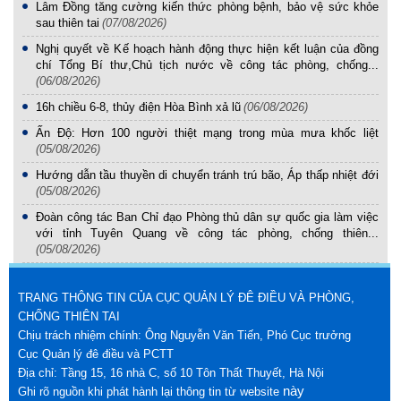
Lâm Đồng tăng cường kiến thức phòng bệnh, bảo vệ sức khỏe
sau thiên tai
(07/08/2026)
Nghị quyết về Kế hoạch hành động thực hiện kết luận của đồng
chí Tổng Bí thư,Chủ tịch nước về công tác phòng, chống...
(06/08/2026)
16h chiều 6-8, thủy điện Hòa Bình xả lũ
(06/08/2026)
Ấn Độ: Hơn 100 người thiệt mạng trong mùa mưa khốc liệt
(05/08/2026)
Hướng dẫn tầu thuyền di chuyển tránh trú bão, Áp thấp nhiệt đới
(05/08/2026)
Đoàn công tác Ban Chỉ đạo Phòng thủ dân sự quốc gia làm việc
với tỉnh Tuyên Quang về công tác phòng, chống thiên...
(05/08/2026)
TRANG THÔNG TIN CỦA CỤC QUẢN LÝ ĐÊ ĐIỀU VÀ PHÒNG,
CHỐNG THIÊN TAI
Chịu trách nhiệm chính: Ông Nguyễn Văn Tiến, Phó Cục trưởng
Cục Quản lý đê điều và PCTT
Địa chỉ: Tầng 15, 16 nhà C, số 10 Tôn Thất Thuyết, Hà Nội
này
Ghi rõ nguồn khi phát hành lại thông tin từ website