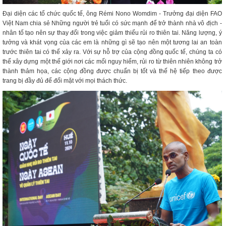
Đại diện các tổ chức quốc tế, ông Rémi Nono Womdim - Trưởng đại diện FAO
Việt Nam chia sẻ Những người trẻ tuổi có sức mạnh để trở thành nhà vô địch -
nhân tố tạo nên sự thay đổi trong việc giảm thiểu rủi ro thiên tai. Năng lượng, ý
tưởng và khát vọng của các em là những gì sẽ tạo nên một tương lai an toàn
trước thiên tai có thể xảy ra. Với sự hỗ trợ của cộng đồng quốc tế, chúng ta có
thể xây dựng một thế giới nơi các mối nguy hiểm, rủi ro từ thiên nhiên không trở
thành thảm họa, các cộng đồng được chuẩn bị tốt và thế hệ tiếp theo được
trang bị đầy đủ để đối mặt với mọi thách thức.