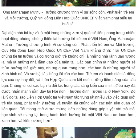
Ông Maharajan Muthu - Trưởng chương trình Vì sự sống còn, Phát triển trẻ em
và Môi trường, Quỹ Nhi đồng Liên Hợp Quốc UNICEF Việt Nam phát biểu tại
buổi lễ.
Đại diện nhà tài trợ và là một trong những đơn vị quốc tế tiên phong trong nhiều
hoạt động phòng, chống thiên tai hướng tới trẻ em ở Việt Nam, Ông Maharajan
Muthu - Trưởng chương trình Vì sự sống còn, Phát triển trẻ em và Môi trường,
Quỹ Nhi đồng Liên Hợp Quốc UNICEF Việt Nam khẳng định: "Tại UNICEF,
chúng tôi tin tưởng và coi trọng giới trẻ không chỉ là những nhà lãnh đạo tương
lai mà là những nhà lãnh đạo của hiện tại. Các bạn chính là những người sẽ
thừa hưởng thế giới này, nhưng quan trọng hơn, các bạn là những người sẽ
định hình nó. Và sự thật là, chúng tôi cần các bạn. Trẻ em và thanh niên là động
lực của sự thay đổi, và Liên Hợp Quốc cam kết nuôi dưỡng tiềm năng của các
bạn. Chúng tôi coi các bạn là đối tác trong các sáng kiến của mình, điều này đã
được nhấn mạnh gần đây tại Hội nghị Thượng đỉnh Tương lai ở New York. Đó
là lý do tại sao Liên Hợp Quốc tại Việt Nam tập trung rất nhiều vào việc giúp giới
trẻ tỏa sáng, phát triển ý tưởng và truyền tải chúng đến các bên liên quan có
liên quan. Tôi mong chờ được chứng kiến những đóng góp tuyệt vời mà mỗi
học sinh sẽ mang lại trong hành trình hướng tới một Việt Nam an toàn hơn,
xanh hơn và kiên cường hơn."