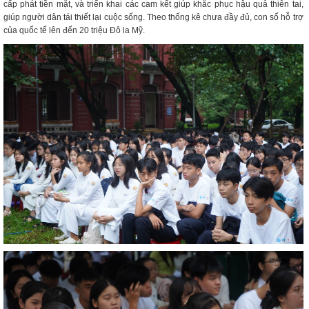
cấp phát tiền mặt, và triển khai các cam kết giúp khắc phục hậu quả thiên tai,
giúp người dân tái thiết lại cuộc sống. Theo thống kê chưa đầy đủ, con số hỗ trợ
của quốc tế lên đến 20 triệu Đô la Mỹ.