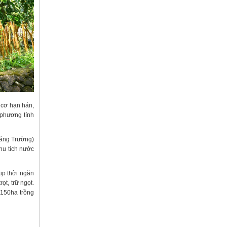
 cơ hạn hán,
 phương tính
hăng Trường)
khu tích nước
kịp thời ngăn
t, trữ ngọt.
 150ha trồng