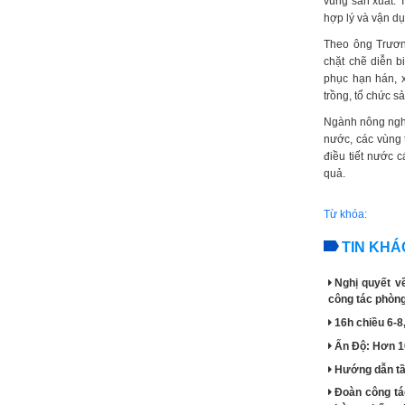
vùng sản xuất. T
hợp lý và vận dụ
Theo ông Trươn
chặt chẽ diễn b
phục hạn hán, 
trồng, tổ chức s
Ngành nông nghi
nước, các vùng
điều tiết nước c
quả.
Từ khóa:
TIN KHÁ
Nghị quyết v
công tác phòng,
16h chiều 6-8
Ấn Độ: Hơn 1
Hướng dẫn tầu
Đoàn công tá