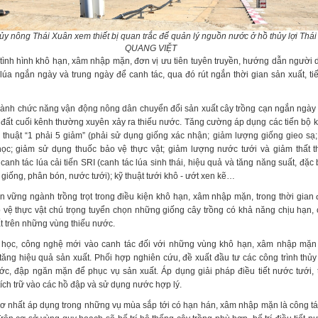
y nông Thái Xuân xem thiết bị quan trắc để quản lý nguồn nước ở hồ thủy lợi Thái
QUANG VIỆT
tình hình khô hạn, xâm nhập mặn, đơn vị ưu tiên tuyên truyền, hướng dẫn người 
lúa ngắn ngày và trung ngày để canh tác, qua đó rút ngắn thời gian sản xuất, ti
gành chức năng vận động nông dân chuyển đổi sản xuất cây trồng cạn ngắn ngà
 đất cuối kênh thường xuyên xảy ra thiếu nước. Tăng cường áp dụng các tiến bộ 
 thuật “1 phải 5 giảm” (phải sử dụng giống xác nhận; giảm lượng giống gieo sạ
ọc; giảm sử dụng thuốc bảo vệ thực vật; giảm lượng nước tưới và giảm thất t
 canh tác lúa cải tiến SRI (canh tác lúa sinh thái, hiệu quả và tăng năng suất, đặc 
giống, phân bón, nước tưới); kỹ thuật tưới khô - ướt xen kẽ…
ền vững ngành trồng trọt trong điều kiện khô hạn, xâm nhập mặn, trong thời gian 
o vệ thực vật chú trọng tuyển chọn những giống cây trồng có khả năng chịu hạn,
t trên những vùng thiếu nước.
học, công nghệ mới vào canh tác đối với những vùng khô hạn, xâm nhập mặn đ
ăng hiệu quả sản xuất. Phối hợp nghiên cứu, đề xuất đầu tư các công trình thủy 
c, đập ngăn mặn để phục vụ sản xuất. Áp dụng giải pháp điều tiết nước tưới,
ích trữ vào các hồ đập và sử dụng nước hợp lý.
cơ nhất áp dụng trong những vụ mùa sắp tới có hạn hán, xâm nhập mặn là công t