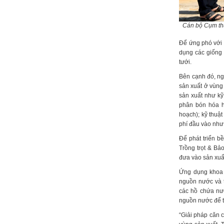
Cán bộ Cụm thủ
Để ứng phó với 
dụng các giống 
tưới.
Bên cạnh đó, n
sản xuất ở vùng
sản xuất như kỹ
phân bón hóa h
hoạch); kỹ thuật
phí đầu vào như 
Để phát triển b
Trồng trọt & Bả
đưa vào sản xuấ
Ứng dụng khoa 
nguồn nước và t
các hồ chứa nướ
nguồn nước để t
“Giải pháp căn 