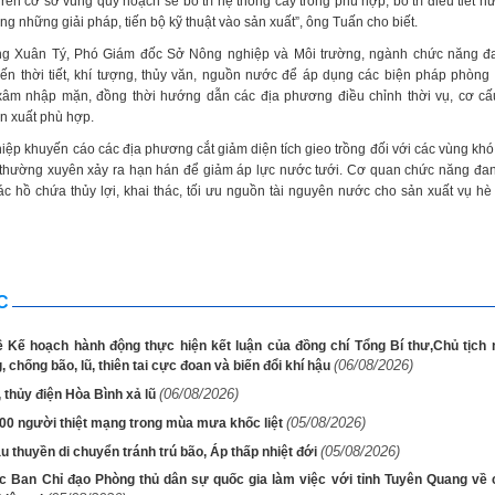
rên cơ sở vùng quy hoạch sẽ bố trí hệ thống cây trồng phù hợp, bố trí điều tiết nư
ng những giải pháp, tiến bộ kỹ thuật vào sản xuất”, ông Tuấn cho biết.
g Xuân Tý, Phó Giám đốc Sở Nông nghiệp và Môi trường, ngành chức năng đa
iến thời tiết, khí tượng, thủy văn, nguồn nước để áp dụng các biện pháp phòng
xâm nhập mặn, đồng thời hướng dẫn các địa phương điều chỉnh thời vụ, cơ cấ
ản xuất phù hợp.
ệp khuyến cáo các địa phương cắt giảm diện tích gieo trồng đối với các vùng kh
 thường xuyên xảy ra hạn hán để giảm áp lực nước tưới. Cơ quan chức năng đa
ác hồ chứa thủy lợi, khai thác, tối ưu nguồn tài nguyên nước cho sản xuất vụ hè 
C
ề Kế hoạch hành động thực hiện kết luận của đồng chí Tổng Bí thư,Chủ tịch
(06/08/2026)
 chống bão, lũ, thiên tai cực đoan và biến đổi khí hậu
(06/08/2026)
, thủy điện Hòa Bình xả lũ
(05/08/2026)
00 người thiệt mạng trong mùa mưa khốc liệt
(05/08/2026)
 thuyền di chuyển tránh trú bão, Áp thấp nhiệt đới
c Ban Chỉ đạo Phòng thủ dân sự quốc gia làm việc với tỉnh Tuyên Quang về 