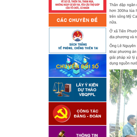
Thân đập ngăn 
hơn 300ha lúa 
trên sông Mỹ Ca
nữa.
Ở xã Tiên Phướ
địa phương và n
Ông Lê Nguyên H
khai phương án 
giải pháp xử lý
dụng nguồn nước 