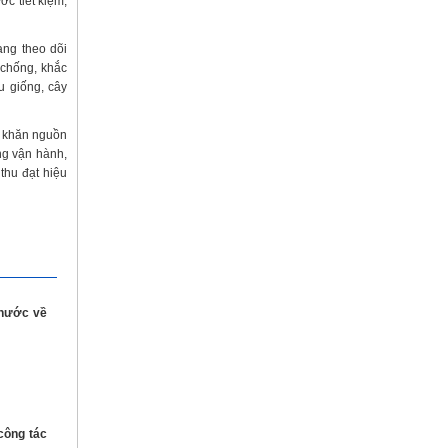
ớc tiết kiệm,
ng theo dõi
 chống, khắc
u giống, cây
ó khăn nguồn
ng vận hành,
thu đạt hiệu
 nước về
công tác