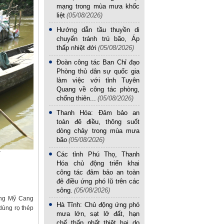
mạng trong mùa mưa khốc
liệt
(05/08/2026)
Hướng dẫn tầu thuyền di
chuyển tránh trú bão, Áp
thấp nhiệt đới
(05/08/2026)
Đoàn công tác Ban Chỉ đạo
Phòng thủ dân sự quốc gia
làm việc với tỉnh Tuyên
Quang về công tác phòng,
chống thiên...
(05/08/2026)
Thanh Hóa: Đảm bảo an
toàn đê điều, thông suốt
dòng chảy trong mùa mưa
bão
(05/08/2026)
T
Các tỉnh Phú Thọ, Thanh
Hóa chủ động triển khai
công tác đảm bảo an toàn
đê điều ứng phó lũ trên các
sông.
(05/08/2026)
ông Mỹ Cang
Hà Tĩnh: Chủ động ứng phó
dùng rọ thép
mưa lớn, sạt lở đất, hạn
chế thấp nhất thiệt hại do