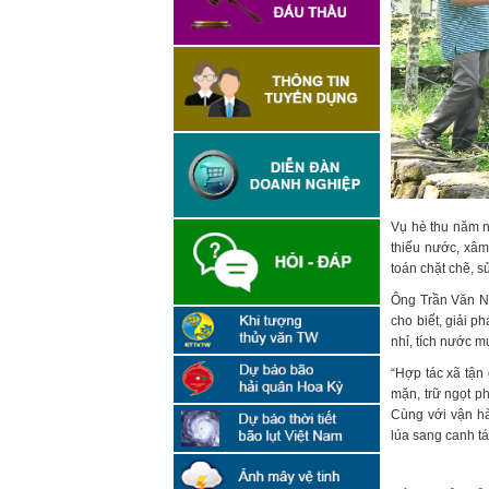
Vụ hè thu năm n
thiếu nước, xâ
toán chặt chẽ, 
Ông Trần Văn N
cho biết, giải p
nhỉ, tích nước m
“Hợp tác xã tận 
mặn, trữ ngọt p
Cùng với vận hà
lúa sang canh tá