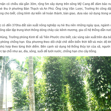
mặn có chiều dài gần 30m, rộng 5m xây dựng trên sông Mỹ Cang để đảm bảo nư
hè thu ở phường Bàn Thạch và An Phú. Ông Ung Văn Lược, Trưởng thi công đ
ng cho biết, công trình dự kiến sẽ hoàn thành, bàn giao, đưa vào sử dụng trong 
c có đến 370ha đất sản xuất nông nghiệp vụ hè thu nên những ngày qua, ngành
ông dân tập trung khơi thông dòng chảy các kênh mương, gia cố hệ thống dẫn nư
ùng, Trưởng phòng Kinh tế xã Tiên Phước cho biết, các vùng sản xuất trên địa bà
phòng chống hạn. Địa phương theo dõi chặt chẽ diễn biến thời tiết và mức độ k
 phù hợp theo từng thời điểm. Bên cạnh sử dụng hệ thống thủy lợi của xã, người
tại chỗ như ao, đìa, sông, suối để tưới nước, chống hạn cho cây trồng.