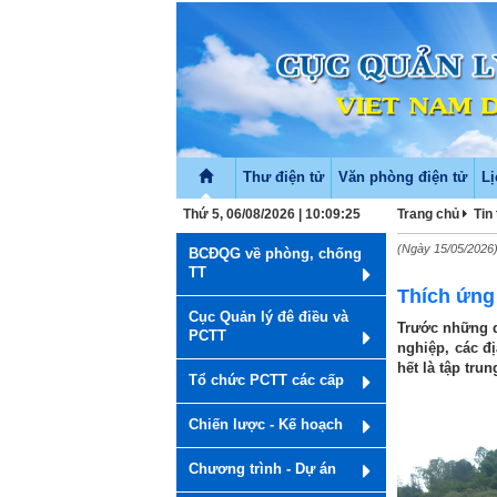
Thư điện tử
Văn phòng điện tử
Lị
Thứ 5, 06/08/2026 | 10:09:26
Trang chủ
Tin
(Ngày 15/05/2026
BCĐQG về phòng, chống
TT
Thích ứng
Cục Quản lý đê điều và
Trước những d
PCTT
nghiệp, các đ
hết là tập tru
Tổ chức PCTT các cấp
Chiến lược - Kế hoạch
Chương trình - Dự án