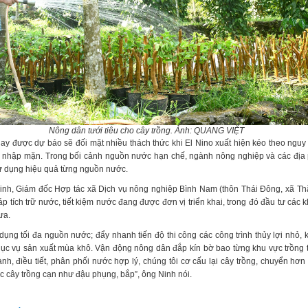
Nông dân tưới tiêu cho cây trồng. Ảnh: QUANG VIỆT
ay được dự báo sẽ đối mặt nhiều thách thức khi El Nino xuất hiện kéo theo nguy
m nhập mặn. Trong bối cảnh nguồn nước hạn chế, ngành nông nghiệp và các địa
sử dụng hiệu quả từng nguồn nước.
inh, Giám đốc Hợp tác xã Dịch vụ nông nghiệp Bình Nam (thôn Thái Đông, xã T
háp tích trữ nước, tiết kiệm nước đang được đơn vị triển khai, trong đó đầu tư các 
ưa.
dụng tối đa nguồn nước; đẩy nhanh tiến độ thi công các công trình thủy lợi nhỏ, 
hục vụ sản xuất mùa khô. Vận động nông dân đắp kín bờ bao từng khu vực trồng trọ
nh, điều tiết, phân phối nước hợp lý, chúng tôi cơ cấu lại cây trồng, chuyển hơn
c cây trồng cạn như đậu phụng, bắp”, ông Ninh nói.