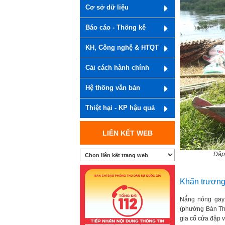
Cơ sở dữ liệu
Báo cáo - Thống kê
KH, Công nghệ & HTQT
Cải cách hành chính
Hệ thống văn bản
Thiệt hại - KP hậu quả
LIÊN KẾT WEB
Đập
Khẩn trương
Nắng nóng gay
(phường Bàn Thạc
gia cố cửa đập v