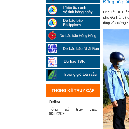
Đồng bộ giả
Ông Lê Tự Tuấn,
phố Đà Nẵng) ch
tăng về cường đ
THỐNG KÊ TRUY CẬP
Online:
Tổng số truy cập:
6082209