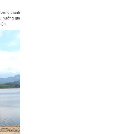
trường thành
xu hướng gia
iệp.