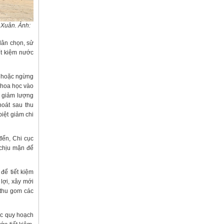
 Xuân. Ảnh:
dân chọn, sử
ết kiệm nước
y hoặc ngừng
khoa học vào
; giảm lượng
hoát sau thu
biệt giảm chi
đến, Chi cục
 chịu mặn để
ể tiết kiệm
lợi, xây mới
 thu gom các
ác quy hoạch