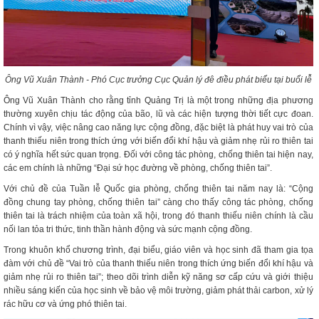
Ông Vũ Xuân Thành - Phó Cục trưởng Cục Quản lý đê điều phát biểu tại buổi lễ
Ông Vũ Xuân Thành cho rằng tỉnh Quảng Trị là một trong những địa phương
thường xuyên chịu tác động của bão, lũ và các hiện tượng thời tiết cực đoan.
Chính vì vậy, việc nâng cao năng lực cộng đồng, đặc biệt là phát huy vai trò của
thanh thiếu niên trong thích ứng với biến đổi khí hậu và giảm nhẹ rủi ro thiên tai
có ý nghĩa hết sức quan trọng. Đối với công tác phòng, chống thiên tai hiện nay,
các em chính là những “Đại sứ học đường về phòng, chống thiên tai”.
Với chủ đề của Tuần lễ Quốc gia phòng, chống thiên tai năm nay là: “Cộng
đồng chung tay phòng, chống thiên tai” càng cho thấy công tác phòng, chống
thiên tai là trách nhiệm của toàn xã hội, trong đó thanh thiếu niên chính là cầu
nối lan tỏa tri thức, tinh thần hành động và sức mạnh cộng đồng.
Trong khuôn khổ chương trình, đại biểu, giáo viên và học sinh đã tham gia tọa
đàm với chủ đề “Vai trò của thanh thiếu niên trong thích ứng biến đổi khí hậu và
giảm nhẹ rủi ro thiên tai”; theo dõi trình diễn kỹ năng sơ cấp cứu và giới thiệu
nhiều sáng kiến của học sinh về bảo vệ môi trường, giảm phát thải carbon, xử lý
rác hữu cơ và ứng phó thiên tai.