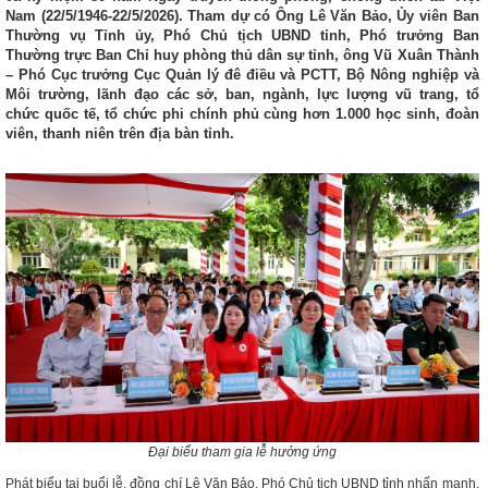
Nam (22/5/1946-22/5/2026). Tham dự có Ông Lê Văn Bảo, Ủy viên Ban
Thường vụ Tỉnh ủy, Phó Chủ tịch UBND tỉnh, Phó trưởng Ban
Thường trực Ban Chỉ huy phòng thủ dân sự tỉnh, ông Vũ Xuân Thành
– Phó Cục trưởng Cục Quản lý đê điều và PCTT, Bộ Nông nghiệp và
Môi trường, lãnh đạo các sở, ban, ngành, lực lượng vũ trang, tổ
chức quốc tế, tổ chức phi chính phủ cùng hơn 1.000 học sinh, đoàn
viên, thanh niên trên địa bàn tỉnh.
Đại biểu tham gia lễ hưởng ứng
Phát biểu tại buổi lễ, đồng chí Lê Văn Bảo, Phó Chủ tịch UBND tỉnh nhấn mạnh,