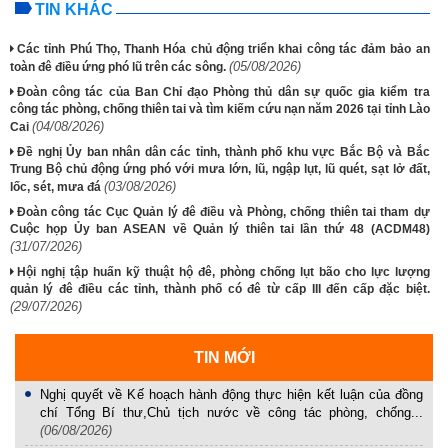
TIN KHÁC
Các tỉnh Phú Thọ, Thanh Hóa chủ động triển khai công tác đảm bảo an
(05/08/2026)
toàn đê điều ứng phó lũ trên các sông.
Đoàn công tác của Ban Chỉ đạo Phòng thủ dân sự quốc gia kiểm tra
công tác phòng, chống thiên tai và tìm kiếm cứu nạn năm 2026 tại tỉnh Lào
(04/08/2026)
Cai
Đề nghị Ủy ban nhân dân các tỉnh, thành phố khu vực Bắc Bộ và Bắc
Trung Bộ chủ động ứng phó với mưa lớn, lũ, ngập lụt, lũ quét, sạt lở đất,
(03/08/2026)
lốc, sét, mưa đá
Đoàn công tác Cục Quản lý đê điều và Phòng, chống thiên tai tham dự
Cuộc họp Ủy ban ASEAN về Quản lý thiên tai lần thứ 48 (ACDM48)
(31/07/2026)
Hội nghị tập huấn kỹ thuật hộ đê, phòng chống lụt bão cho lực lượng
quản lý đê điều các tỉnh, thành phố có đê từ cấp III đến cấp đặc biệt.
(29/07/2026)
TIN MỚI
Nghị quyết về Kế hoạch hành động thực hiện kết luận của đồng
chí Tổng Bí thư,Chủ tịch nước về công tác phòng, chống...
(06/08/2026)