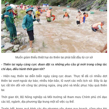
Muốn giảm thiểu thiệt hại do thiên tai phải bắt đầu từ cơ sở
- Thiên tai ngày càng cực đoan đặt ra những yêu cầu gì mới trong công tác
chỉ đạo, điều hành thời gian tới?
- Hiện nay, thiên tai diễn biến ngày càng cực đoan. Thực tế đã có nhiều đợt
thiên tai vượt ngoài dự báo; nhiều trận bão, lũ vượt các mốc lịch sử. Đây là áp
lực rất lớn đối với công tác phòng ngừa, ứng phó và khắc phục hậu quả thiên
tai.
Thời gian tới, Bộ Nông nghiệp và Môi trường sẽ tham mưu Chính phủ chỉ đạo
các bộ, ngành, địa phương tập trung một số việc cụ thể.
Trước hết, trong quá trình các địa phương xây dựng quy hoạch, cũng như khi