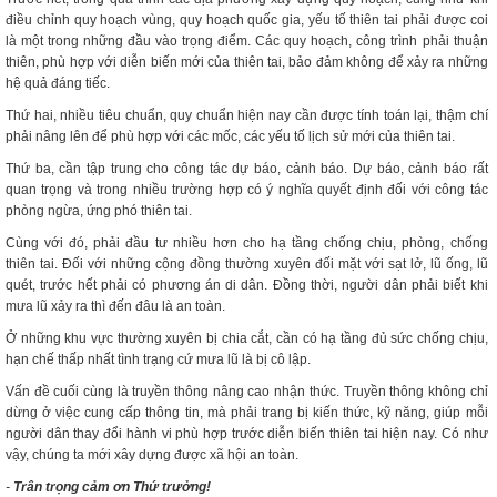
điều chỉnh quy hoạch vùng, quy hoạch quốc gia, yếu tố thiên tai phải được coi
là một trong những đầu vào trọng điểm. Các quy hoạch, công trình phải thuận
thiên, phù hợp với diễn biến mới của thiên tai, bảo đảm không để xảy ra những
hệ quả đáng tiếc.
Thứ hai, nhiều tiêu chuẩn, quy chuẩn hiện nay cần được tính toán lại, thậm chí
phải nâng lên để phù hợp với các mốc, các yếu tố lịch sử mới của thiên tai.
Thứ ba, cần tập trung cho công tác dự báo, cảnh báo. Dự báo, cảnh báo rất
quan trọng và trong nhiều trường hợp có ý nghĩa quyết định đối với công tác
phòng ngừa, ứng phó thiên tai.
Cùng với đó, phải đầu tư nhiều hơn cho hạ tầng chống chịu, phòng, chống
thiên tai. Đối với những cộng đồng thường xuyên đối mặt với sạt lở, lũ ống, lũ
quét, trước hết phải có phương án di dân. Đồng thời, người dân phải biết khi
mưa lũ xảy ra thì đến đâu là an toàn.
Ở những khu vực thường xuyên bị chia cắt, cần có hạ tầng đủ sức chống chịu,
hạn chế thấp nhất tình trạng cứ mưa lũ là bị cô lập.
Vấn đề cuối cùng là truyền thông nâng cao nhận thức. Truyền thông không chỉ
dừng ở việc cung cấp thông tin, mà phải trang bị kiến thức, kỹ năng, giúp mỗi
người dân thay đổi hành vi phù hợp trước diễn biến thiên tai hiện nay. Có như
vậy, chúng ta mới xây dựng được xã hội an toàn.
-
Trân trọng cảm ơn Thứ trưởng!