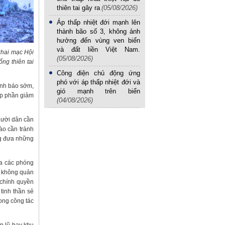
thiên tai gây ra
(05/08/2026)
Áp thấp nhiệt đới mạnh lên
thành bão số 3, không ảnh
hưởng đến vùng ven biển
và đất liền Việt Nam.
khai mạc Hội
(05/08/2026)
ng thiên tai
Công điện chủ động ứng
phó với áp thấp nhiệt đới và
cảnh báo sớm,
gió mạnh trên biển
óp phần giảm
(04/08/2026)
người dân cần
ào cần tránh
ng đưa những
ủa các phóng
ã không quản
 chính quyền
tinh thần sẻ
ong công tác