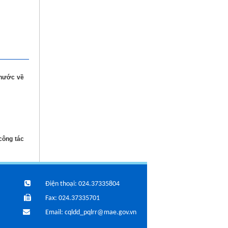
 nước về
công tác
Điện thoại: 024.37335804
Fax: 024.37335701
Email: cqldd_pqlrr@mae.gov.vn