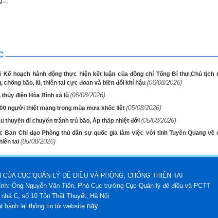
...
C
ề Kế hoạch hành động thực hiện kết luận của đồng chí Tổng Bí thư,Chủ tịch
(06/08/2026)
 chống bão, lũ, thiên tai cực đoan và biến đổi khí hậu
(06/08/2026)
, thủy điện Hòa Bình xả lũ
(05/08/2026)
00 người thiệt mạng trong mùa mưa khốc liệt
(05/08/2026)
 thuyền di chuyển tránh trú bão, Áp thấp nhiệt đới
c Ban Chỉ đạo Phòng thủ dân sự quốc gia làm việc với tỉnh Tuyên Quang về 
(05/08/2026)
hiên tai
 CỦA CỤC QUẢN LÝ ĐÊ ĐIỀU VÀ PHÒNG, CHỐNG THIÊN TAI
hính: Ông Nguyễn Văn Tiến, Phó Cục trưởng Cục Quản lý đê điều và PCTT
6 nhà C, số 10 Tôn Thất Thuyết, Hà Nội
này
t hành lại thông tin từ website