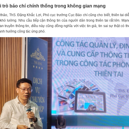
i trò báo chí chính thống trong không gian mạng
i thảo, ThS. Đặng Khắc Lợi, Phó cục trưởng Cục Báo chí cũng cho biết, thiên tai d
khó lường. Nhu cầu tiếp cận thông tin của người dân trong thiên tai rất lớn. Mạn
lan truyền thông tin, điều này cũng đồng nghĩa với việc tin giả, tin sai sự thật có 
ảnh hưởng công tác ứng phó.