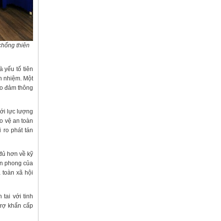
chống thiên
 yếu tố tiên
ch nhiệm. Một
ảo đảm thông
với lực lượng
o vệ an toàn
 ro phát tán
 đủ hơn về kỹ
iên phong của
 toàn xã hội
tai với tinh
trợ khẩn cấp