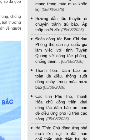
ng số đã góp
mạng trong mùa mưa khốc
liệt
(05/08/2026)
Phòng, chống
Hướng dẫn tầu thuyền di
, bất thường
chuyển tránh trú bão, Áp
lớn về người
thấp nhiệt đới
(05/08/2026)
Đoàn công tác Ban Chỉ đạo
Phòng thủ dân sự quốc gia
làm việc với tỉnh Tuyên
Quang về công tác phòng,
chống thiên...
(05/08/2026)
Thanh Hóa: Đảm bảo an
toàn đê điều, thông suốt
dòng chảy trong mùa mưa
bão
(05/08/2026)
Các tỉnh Phú Thọ, Thanh
Hóa chủ động triển khai
công tác đảm bảo an toàn
đê điều ứng phó lũ trên các
sông.
(05/08/2026)
Hà Tĩnh: Chủ động ứng phó
mưa lớn, sạt lở đất, hạn
chế thấp nhất thiệt hại do