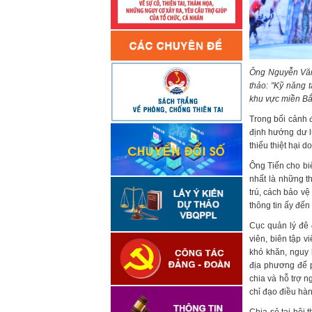
Ông Nguyễn Văn 
thảo: "Kỹ năng t
khu vực miền Bắ
Trong bối cảnh đ
định hướng dư l
thiểu thiệt hại do
Ông Tiến cho biế
nhất là những th
trú, cách bảo v
thông tin ấy đến
Cục quản lý đê 
viên, biên tập 
khó khăn, nguy 
địa phương để ph
chia và hỗ trợ n
chỉ đạo điều hàn