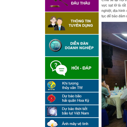
Chia sẻ tại hội 
vực sạt lở là rấ
nghiệt, địa hình
tục để bảo đảm 