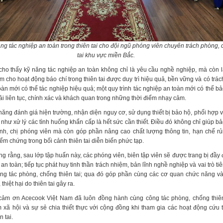
ng tác nghiệp an toàn trong thiên tai cho đội ngũ phóng viên chuyên trách phòng, 
tai khu vực miền Bắc.
 cho thấy kỹ năng tác nghiệp an toàn không chỉ là yêu cầu nghề nghiệp, mà còn là
 cho hoạt động báo chí trong thiên tai được duy trì hiệu quả, bền vững và có trá
àn mới có thể tác nghiệp hiệu quả; một quy trình tác nghiệp an toàn mới có thể b
tải liên tục, chính xác và khách quan trong những thời điểm nhạy cảm.
 năng đánh giá hiện trường, nhận diện nguy cơ, sử dụng thiết bị bảo hộ, phối hợp 
hư xử lý các tình huống khẩn cấp là hết sức cần thiết. Điều đó không chỉ giúp bả
nh, chị phóng viên mà còn góp phần nâng cao chất lượng thông tin, hạn chế rủi
kiểm chứng trong bối cảnh thiên tai diễn biến phức tạp.
ng rằng, sau lớp tập huấn này, các phóng viên, biên tập viên sẽ được trang bị đầy
an toàn; tiếp tục phát huy tinh thần trách nhiệm, bản lĩnh nghề nghiệp và vai trò t
ông tác phòng, chống thiên tai; qua đó góp phần cùng các cơ quan chức năng và
 thiệt hại do thiên tai gây ra.
cảm ơn Acecook Việt Nam đã luôn đồng hành cùng công tác phòng, chống thiên 
m xã hội và sự sẻ chia thiết thực với cộng đồng khi tham gia các hoạt động cứu 
n tai.