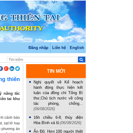
Đăng nhập
Liên hệ
English
TIN MỚI
ng thiên
Nghị quyết về Kế hoạch
hành động thực hiện kết
luận của đồng chí Tổng Bí
ỹ năng tác
thư,Chủ tịch nước về công
iên tai khu
tác phòng, chống...
(06/08/2026)
16h chiều 6-8, thủy điện
ênh cảnh báo
Hòa Bình xả lũ
(06/08/2026)
, sạt lở hay
ác phương án
Ấn Độ: Hơn 100 người thiệt