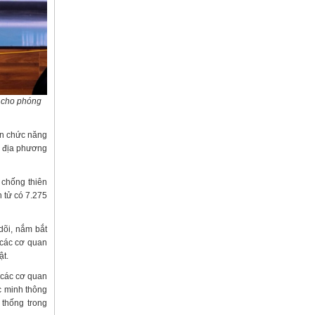
i cho phóng
uan chức năng
ền địa phương
 chống thiên
n tử có 7.275
dõi, nắm bắt
 các cơ quan
ật.
g các cơ quan
c minh thông
 thống trong