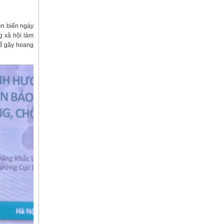
iễn biến ngày
g xã hội làm
thể gây hoang