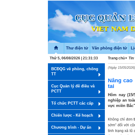
Thư điện tử
Văn phòng điện tử
Lị
Thứ 5, 06/08/2026 | 21:31:34
Trang chủ
Tin
(Ngày 15/05/2026
BCĐQG về phòng, chống
TT
Nâng cao 
tai
Cục Quản lý đê điều và
PCTT
Hôm nay (15/5
nghiệp an toà
Tổ chức PCTT các cấp
vực miền Bắc
Chiến lược - Kế hoạch
Không chỉ đơn t
sớm” đối với cộ
Chương trình - Dự án
tình trạng xả l