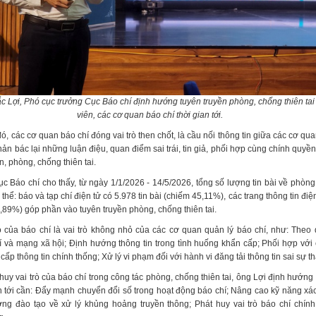
 Lợi, Phó cục trưởng Cục Báo chí định hướng tuyên truyền phòng, chống thiên ta
viên, các cơ quan báo chí thời gian tới.
ó, các cơ quan báo chí đóng vai trò then chốt, là cầu nối thông tin giữa các cơ q
ản bác lại những luận điệu, quan điểm sai trái, tin giả, phối hợp cùng chính quy
n, phòng, chống thiên tai.
c Báo chí cho thấy, từ ngày 1/1/2026 - 14/5/2026, tổng số lượng tin bài về phòng
ụ thể: báo và tạp chí điện tử có 5.978 tin bài (chiếm 45,11%), các trang thông tin điệ
4,89%) góp phần vào tuyên truyền phòng, chống thiên tai.
ò của báo chí là vai trò không nhỏ của các cơ quan quản lý báo chí, như: Theo 
hí và mạng xã hội; Định hướng thông tin trong tình huống khẩn cấp; Phối hợp với
ấp thông tin chính thống; Xử lý vi phạm đối với hành vi đăng tải thông tin sai sự th
 huy vai trò của báo chí trong công tác phòng, chống thiên tai, ông Lợi định hướn
an tới cần: Đẩy mạnh chuyển đổi số trong hoạt động báo chí; Nâng cao kỹ năng xá
ờng đào tạo về xử lý khủng hoảng truyền thông; Phát huy vai trò báo chí chính