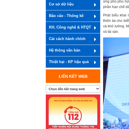
ứng phó phù hợp
Cơ sở dữ liệu
phần hạn chế đán
Phát biểu khai
Báo cáo - Thống kê
thiên tai cho bi
và khó lường. Nh
KH, Công nghệ & HTQT
và tài sản.
Cải cách hành chính
Hệ thống văn bản
Thiệt hại - KP hậu quả
LIÊN KẾT WEB