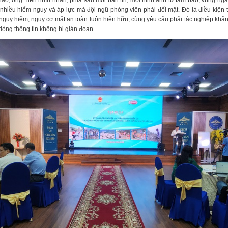
thảo, ông Tiến nhìn nhận, phía sau mỗi bản tin, mỗi hình ảnh từ tâm bão, vùng ng
t nhiều hiểm nguy và áp lực mà đội ngũ phóng viên phải đối mặt. Đó là điều kiện t
 nguy hiểm, nguy cơ mất an toàn luôn hiện hữu, cùng yêu cầu phải tác nghiệp khẩn
dòng thông tin không bị gián đoạn.