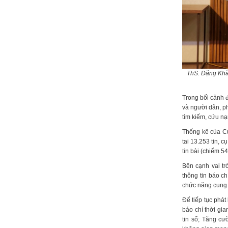
ThS. Đặng Khắc
Trong bối cảnh đ
và người dân, ph
tìm kiếm, cứu nạ
Thống kê của Cụ
tai 13.253 tin, c
tin bài (chiếm 5
Bên cạnh vai tr
thông tin báo c
chức năng cung c
Để tiếp tục phát
báo chí thời gi
tin số; Tăng cư