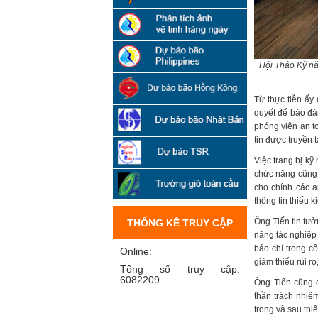
Hội Thảo Kỹ nă
Từ thực tiễn ấy
quyết để bảo đảm
phóng viên an to
tin được truyền 
Việc trang bị kỹ
chức năng cũng n
cho chính các a
thông tin thiếu 
Ông Tiến tin tưở
THỐNG KÊ TRUY CẬP
năng tác nghiệp 
báo chí trong c
Online:
giảm thiểu rủi ro,
Tổng số truy cập:
6082209
Ông Tiến cũng 
thần trách nhiệ
trong và sau thiê