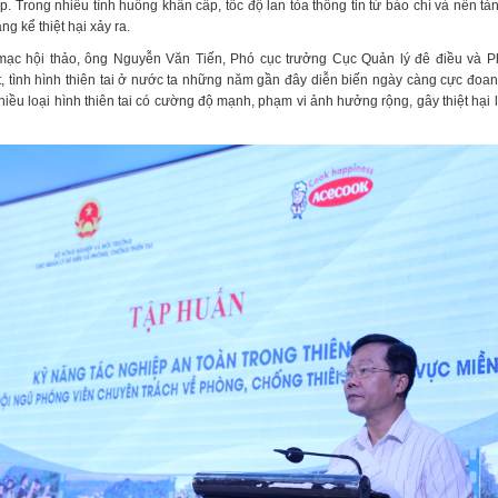
. Trong nhiều tình huống khẩn cấp, tốc độ lan tỏa thông tin từ báo chí và nền tả
g kể thiệt hại xảy ra.
 mạc hội thảo, ông Nguyễn Văn Tiến, Phó cục trưởng Cục Quản lý đê điều và 
ết, tình hình thiên tai ở nước ta những năm gần đây diễn biến ngày càng cực đoan
iều loại hình thiên tai có cường độ mạnh, phạm vi ảnh hưởng rộng, gây thiệt hại 