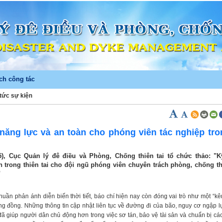
ch công tác
 tức sự kiện
)
năng lực và an toàn cho phóng viên tác nghiệp tro
), Cục Quản lý đê điều và Phòng, Chống thiên tai tổ chức thảo: "K
n trong thiên tai cho đội ngũ phóng viên chuyên trách phòng, chống th
"
huần phản ánh diễn biến thời tiết, báo chí hiện nay còn đóng vai trò như một “k
ng đồng. Những thông tin cập nhật liên tục về đường đi của bão, nguy cơ ngập lụt
ũ đã giúp người dân chủ động hơn trong việc sơ tán, bảo vệ tài sản và chuẩn bị c