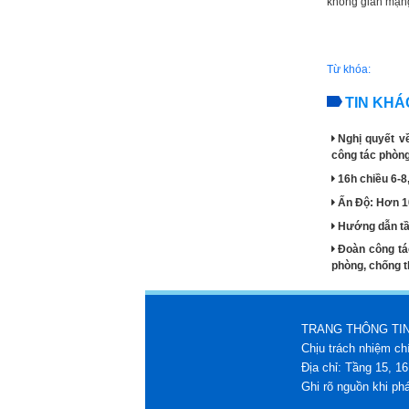
không gian mạng
Từ khóa:
TIN KHÁ
Nghị quyết v
công tác phòng,
16h chiều 6-8
Ấn Độ: Hơn 1
Hướng dẫn tầu
Đoàn công tá
phòng, chống t
TRANG THÔNG TIN
Chịu trách nhiệm c
Địa chỉ: Tầng 15, 1
Ghi rõ nguồn khi phá