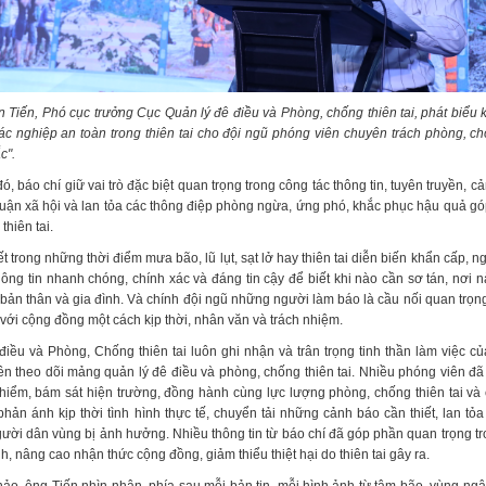
Tiến, Phó cục trưởng Cục Quản lý đê điều và Phòng, chống thiên tai, phát biểu 
ác nghiệp an toàn trong thiên tai cho đội ngũ phóng viên chuyên trách phòng, chố
c".
ó, báo chí giữ vai trò đặc biệt quan trọng trong công tác thông tin, tuyên truyền, 
uận xã hội và lan tỏa các thông điệp phòng ngừa, ứng phó, khắc phục hậu quả g
 thiên tai.
t trong những thời điểm mưa bão, lũ lụt, sạt lở hay thiên tai diễn biến khẩn cấp, 
ông tin nhanh chóng, chính xác và đáng tin cậy để biết khi nào cần sơ tán, nơi n
ệ bản thân và gia đình. Và chính đội ngũ những người làm báo là cầu nối quan trọ
 với cộng đồng một cách kịp thời, nhân văn và trách nhiệm.
điều và Phòng, Chống thiên tai luôn ghi nhận và trân trọng tinh thần làm việc c
viên theo dõi mảng quản lý đê điều và phòng, chống thiên tai. Nhiều phóng viên đ
hiểm, bám sát hiện trường, đồng hành cùng lực lượng phòng, chống thiên tai và
ản ánh kịp thời tình hình thực tế, chuyển tải những cảnh báo cần thiết, lan tỏa 
gười dân vùng bị ảnh hưởng. Nhiều thông tin từ báo chí đã góp phần quan trọng tr
h, nâng cao nhận thức cộng đồng, giảm thiểu thiệt hại do thiên tai gây ra.