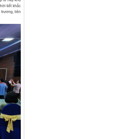
ập lũ hay khu
hời tiết khắc
 trương, liên