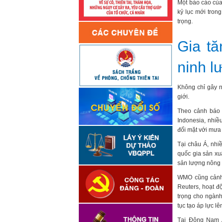
Một báo cáo của
kỷ lục mới tron
trọng.
Gia tă
ninh l
Không chỉ gây 
giới.
Theo cảnh báo 
Indonesia, nhiề
đối mặt với mưa 
Tại châu Á, nhi
quốc gia sản xu
sản lượng nông 
WMO cũng cảnh 
Reuters, hoạt đ
trọng cho ngành 
tục tạo áp lực l
Tại Đông Nam Á