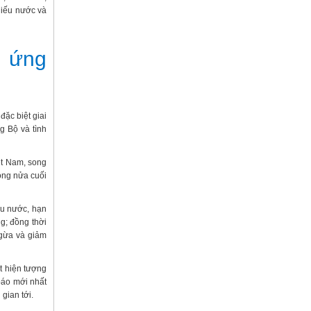
hiếu nước và
n ứng
đặc biệt giai
g Bộ và tình
ệt Nam, song
ong nửa cuối
ếu nước, hạn
g; đồng thời
ngừa và giảm
t hiện tượng
báo mới nhất
gian tới.