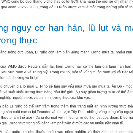
 WMO công bố cuối tháng 5 cho thấy có tới 86% khả năng thế giới sẽ ghi nhận 
g giai đoạn 2026 - 2030, trong đó El Niño được xem là một trong những yếu tố t
ng nguy cơ hạn hán, lũ lụt và m
ương thực
nắng nóng cực đoan, El Niño còn làm biến động mạnh lượng mưa tại nhiều khu 
của WMO được Reuters dẫn lại, hiện tượng này có thể làm gia tăng hạn hán tạ
u khu vực Nam Á và Trung Mỹ. Trong khi đó, một số vùng thuộc Nam Mỹ và Bắc M
lớn bất thường và lũ lụt.
ều chuyên gia lo ngại El Niño sẽ làm suy yếu mùa mưa gió mùa tại Ấn Độ - một
ất và xuất khẩu lương thực hàng đầu thế giới. Sự suy giảm lượng mưa có thể ả
nghiệp, nguồn nước và an ninh lương thực của khu vực.
báo El Niño có thể làm trầm trọng thêm tình trạng mất an ninh lương thực to
ộng sản xuất cacao tại Ecuador và khu vực Tây Phi - những vùng cung cấp nguy
thực phẩm thế giới - đang đối mặt với nhiều rủi ro do thời tiết cực đoan. Điều nà
ên giá lương thực trong bối cảnh lạm phát vẫn ở mức cao tại nhiều nền kinh tế.
, các quốc gia phụ thuộc nhiều vào nông nghiệp và thủy điện như Indonesia