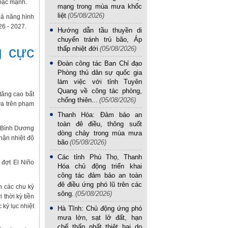
hoặc mạnh.
mạng trong mùa mưa khốc
liệt
(05/08/2026)
hả năng hình
26 - 2027.
Hướng dẫn tầu thuyền di
chuyển tránh trú bão, Áp
g cực
thấp nhiệt đới
(05/08/2026)
Đoàn công tác Ban Chỉ đạo
Phòng thủ dân sự quốc gia
làm việc với tỉnh Tuyên
Quang về công tác phòng,
tăng cao bất
chống thiên...
(05/08/2026)
ưa trên phạm
Thanh Hóa: Đảm bảo an
toàn đê điều, thông suốt
i Bình Dương
dòng chảy trong mùa mưa
hận nhiệt độ
bão
(05/08/2026)
Các tỉnh Phú Thọ, Thanh
 đợt El Niño
Hóa chủ động triển khai
công tác đảm bảo an toàn
đê điều ứng phó lũ trên các
n các chu kỳ
sông.
(05/08/2026)
 thời kỳ tiền
 kỷ lục nhiệt
Hà Tĩnh: Chủ động ứng phó
mưa lớn, sạt lở đất, hạn
chế thấp nhất thiệt hại do