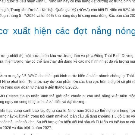
 hậu quốc tế đều nhận định El Niño lần này có khả năng đạt cường độ trung bình 
 giá, Trung tâm Dự báo Khí hậu Quốc gia Mỹ (NOAA) cho biết El Niño có 82% k
i đoạn tháng 5 - 7/2026 và tới 96% khả năng duy trì sang mùa đông Bắc bán cầu 20
cơ xuất hiện các đợt nắng nón
 tượng nhiệt độ mặt nước biển khu vực trung tâm và phía Đông Thái Bình Dương 
 ra, hiện tượng này có thể làm thay đổi đáng kể các mô hình nhiệt độ và lượng m
đưa ra ngày 2/6, WMO cho biết quá trình nước biển ấm lên nhanh chóng tại Thá
 Niño phát triển. Tổ chức này dự báo phần lớn các khu vực trên thế giới sẽ ghi n
nh trong giai đoạn từ tháng 6 đến tháng 8/2026.
O Celeste Saulo nhận định thế giới cần chuẩn bị cho khả năng xuất hiện một
ng nguy cơ sóng nhiệt trên cả đất liền và đại dương.
 khí hậu cũng cảnh báo tác động của El Niño năm 2026 có thể nghiêm trọng hơ
ượng này xuất hiện trong bối cảnh nhiệt độ toàn cầu đã tăng khoảng 1,3 độ C so với
hát thải khí nhà kính. Sự kết hợp giữa biến đổi khí hậu và El Niño có thể tạo ra các
m 2026 và đặc biệt là năm 2027.