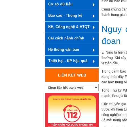
hình dự báo khí
Cơ sở dữ liệu
Cùng chung đánh
thành trong gia
Báo cáo - Thống kê
Nguy 
KH, Công nghệ & HTQT
Cải cách hành chính
đoan
Hệ thống văn bản
El Niño là hiện
thường. Khi xảy
Thiệt hại - KP hậu quả
vi toàn cầu.
Trong cảnh báo 
LIÊN KẾT WEB
đang thúc đẩy El
cao hơn trung bì
Tổng Thư ký WM
mạnh, làm gia tă
Các chuyên gia
trước khi hiện t
công nghiệp do p
độ mới trong nă