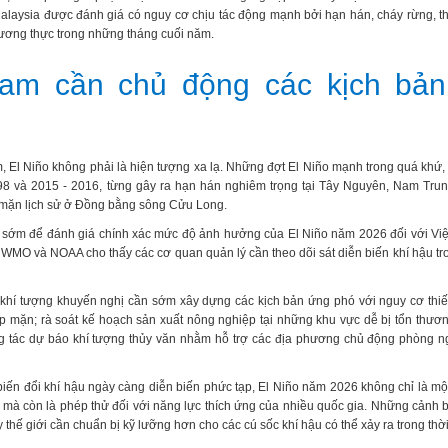
Malaysia được đánh giá có nguy cơ chịu tác động mạnh bởi hạn hán, cháy rừng, t
 lương thực trong những tháng cuối năm.
Nam cần chủ động các kịch bả
, El Niño không phải là hiện tượng xa lạ. Những đợt El Niño mạnh trong quá khứ, 
8 và 2015 - 2016, từng gây ra hạn hán nghiêm trọng tại Tây Nguyên, Nam Trun
mặn lịch sử ở Đồng bằng sông Cửu Long.
 sớm để đánh giá chính xác mức độ ảnh hưởng của El Niño năm 2026 đối với Vi
 WMO và NOAA cho thấy các cơ quan quản lý cần theo dõi sát diễn biến khí hậu tr
khí tượng khuyến nghị cần sớm xây dựng các kịch bản ứng phó với nguy cơ thi
 mặn; rà soát kế hoạch sản xuất nông nghiệp tại những khu vực dễ bị tổn thươn
g tác dự báo khí tượng thủy văn nhằm hỗ trợ các địa phương chủ động phòng 
biến đổi khí hậu ngày càng diễn biến phức tạp, El Niño năm 2026 không chỉ là mộ
ên mà còn là phép thử đối với năng lực thích ứng của nhiều quốc gia. Những cảnh 
thế giới cần chuẩn bị kỹ lưỡng hơn cho các cú sốc khí hậu có thể xảy ra trong thời 