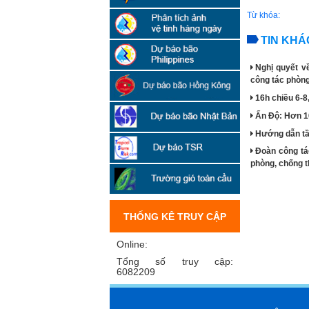
Từ khóa:
TIN KHÁ
Nghị quyết v
công tác phòng,
16h chiều 6-8
Ấn Độ: Hơn 1
Hướng dẫn tầu
Đoàn công tá
phòng, chống t
THỐNG KÊ TRUY CẬP
Online:
Tổng số truy cập:
6082209