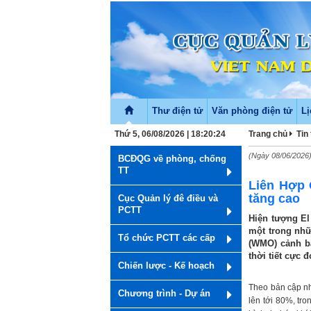
Thư điện tử
Văn phòng điện tử
Lị
Thứ 5, 06/08/2026 | 18:20:24
Trang chủ
Tin
(Ngày 08/06/2026
BCĐQG về phòng, chống
TT
Liên Hợp 
tăng cao
Cục Quản lý đê điều và
PCTT
Hiện tượng El
một trong nhữ
Tổ chức PCTT các cấp
(WMO) cảnh bá
thời tiết cực 
Chiến lược - Kế hoạch
Theo bản cập nh
Chương trình - Dự án
lên tới 80%, tr