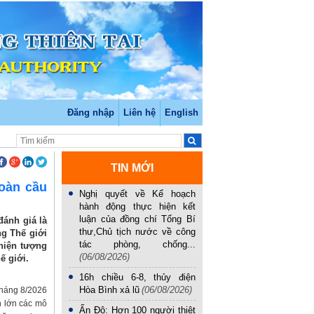
Đăng nhập
Liên hệ
English
TIN MỚI
toàn cầu
Nghị quyết về Kế hoạch
hành động thực hiện kết
luận của đồng chí Tổng Bí
ánh giá là
thư,Chủ tịch nước về công
ng Thế giới
tác phòng, chống...
 hiện tượng
(06/08/2026)
ế giới.
16h chiều 6-8, thủy điện
Hòa Bình xả lũ
(06/08/2026)
tháng 8/2026
n lớn các mô
Ấn Độ: Hơn 100 người thiệt