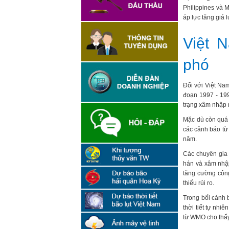
Philippines và 
áp lực tăng giá
Việt 
phó
Đối với Việt Nam
đoạn 1997 - 199
trạng xâm nhập 
Mặc dù còn quá
các cảnh báo từ
năm.
Các chuyên gia 
hán và xâm nhập
tăng cường côn
thiểu rủi ro.
Trong bối cảnh 
thời tiết tự nhi
từ WMO cho thấy 