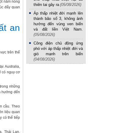
một năm nóng
thiên tai gây ra
(05/08/2026)
húc đẩy quan
Áp thấp nhiệt đới mạnh lên
thành bão số 3, không ảnh
hưởng đến vùng ven biển
ất an
và đất liền Việt Nam.
(05/08/2026)
Công điện chủ động ứng
phó với áp thấp nhiệt đới và
vực trên thế
gió mạnh trên biển
(04/08/2026)
i Australia,
ỹ có nguy cơ
 trong những
nh hưởng đến
àn cầu. Theo
ên liệu quan
y có thể tiếp
, Thái Lan,