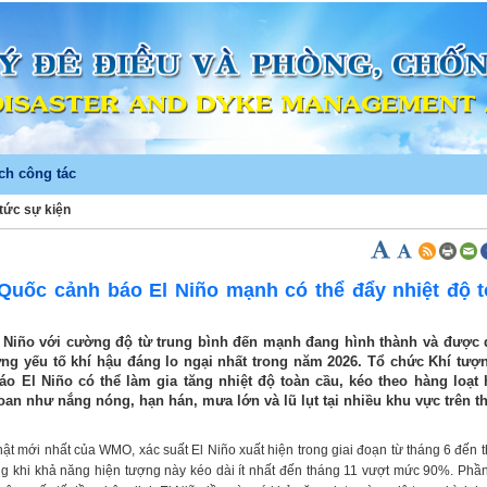
ch công tác
 tức sự kiện
)
Quốc cảnh báo El Niño mạnh có thể đẩy nhiệt độ 
 Niño với cường độ từ trung bình đến mạnh đang hình thành và được đ
ng yếu tố khí hậu đáng lo ngại nhất trong năm 2026. Tổ chức Khí tượ
o El Niño có thể làm gia tăng nhiệt độ toàn cầu, kéo theo hàng loạt
đoan như nắng nóng, hạn hán, mưa lớn và lũ lụt tại nhiều khu vực trên th
ật mới nhất của WMO, xác suất El Niño xuất hiện trong giai đoạn từ tháng 6 đến 
ong khi khả năng hiện tượng này kéo dài ít nhất đến tháng 11 vượt mức 90%. Phầ