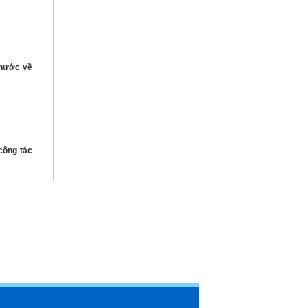
 nước về
công tác