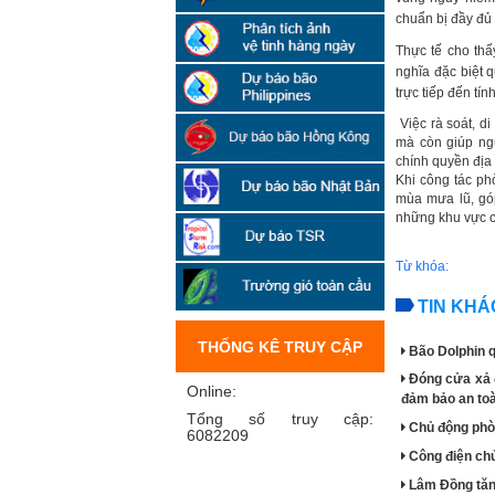
chuẩn bị đầy đủ v
Thực tế cho thấ
nghĩa đặc biệt q
trực tiếp đến tí
Việc rà soát, di
mà còn giúp ngư
chính quyền địa
Khi công tác ph
mùa mưa lũ, gó
những khu vực c
Từ khóa:
TIN KHÁ
THỐNG KÊ TRUY CẬP
Bão Dolphin q
Đóng cửa xả đ
Online:
đảm bảo an to
Tổng số truy cập:
Chủ động phòn
6082209
Công điện chủ
Lâm Đồng tăn