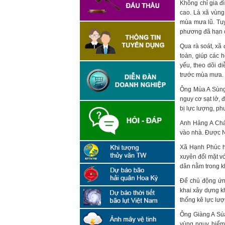
Không chỉ gia đ
cao. Là xã vùng 
mùa mưa lũ. Tuy
phương đã hạn ch
Qua rà soát, xã
toàn, giúp các 
yếu, theo dõi d
trước mùa mưa.
Ông Mùa A Sùng 
nguy cơ sạt lở, 
bị lực lượng, ph
Anh Hảng A Chán
vào nhà. Được Nh
Xã Hạnh Phúc hi
xuyên đối mặt vớ
dân nằm trong kh
Để chủ động ứng
khai xây dựng k
thống kê lực lượ
Ông Giàng A Súa
vùng nguy hiểm,