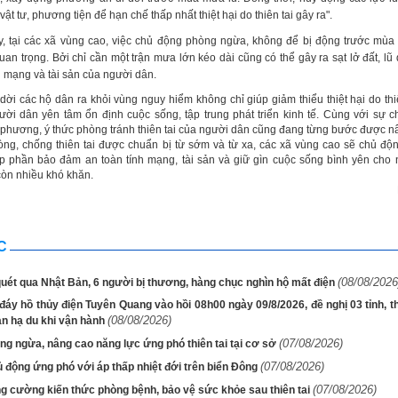
ật tư, phương tiện để hạn chế thấp nhất thiệt hại do thiên tai gây ra".
y, tại các xã vùng cao, việc chủ động phòng ngừa, không để bị động trước mùa
uan trọng. Bởi chỉ cần một trận mưa lớn kéo dài cũng có thể gây ra sạt lở đất, lũ
nh mạng và tài sản của người dân.
 dời các hộ dân ra khỏi vùng nguy hiểm không chỉ giúp giảm thiểu thiệt hại do thi
ời dân yên tâm ổn định cuộc sống, tập trung phát triển kinh tế. Cùng với sự 
 phương, ý thức phòng tránh thiên tai của người dân cũng đang từng bước được n
òng, chống thiên tai được chuẩn bị từ sớm và từ xa, các xã vùng cao sẽ chủ độ
p phần bảo đảm an toàn tính mạng, tài sản và giữ gìn cuộc sống bình yên cho
òn nhiều khó khăn.
C
(08/08/2026
uét qua Nhật Bản, 6 người bị thương, hàng chục nghìn hộ mất điện
áy hồ thủy điện Tuyên Quang vào hồi 08h00 ngày 09/8/2026, đề nghị 03 tỉnh, t
(08/08/2026)
àn hạ du khi vận hành
(07/08/2026)
g ngừa, nâng cao năng lực ứng phó thiên tai tại cơ sở
(07/08/2026)
 động ứng phó với áp thấp nhiệt đới trên biển Đông
(07/08/2026)
g cường kiến thức phòng bệnh, bảo vệ sức khỏe sau thiên tai