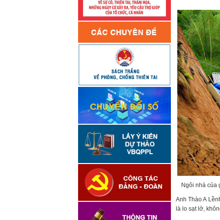
Ngôi nhà của 
Anh Thào A Lềnh 
là lo sạt lở, khô