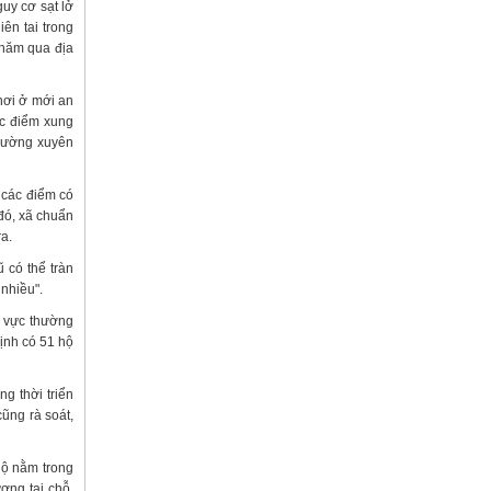
uy cơ sạt lở
iên tai trong
 năm qua địa
nơi ở mới an
ác điểm xung
thường xuyên
 các điểm có
 đó, xã chuẩn
ra.
 có thể tràn
nhiều".
u vực thường
định có 51 hộ
g thời triển
ũng rà soát,
hộ nằm trong
ợng tại chỗ,