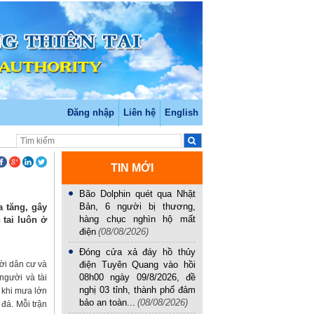
Đăng nhập
Liên hệ
English
TIN MỚI
Bão Dolphin quét qua Nhật
Bản, 6 người bị thương,
a tăng, gây
hàng chục nghìn hộ mất
 tai luôn ở
điện
(08/08/2026)
Đóng cửa xả đáy hồ thủy
ời dân cư và
điện Tuyên Quang vào hồi
08h00 ngày 09/8/2026, đề
người và tài
nghị 03 tỉnh, thành phố đảm
 khi mưa lớn
bảo an toàn...
(08/08/2026)
đá. Mỗi trận