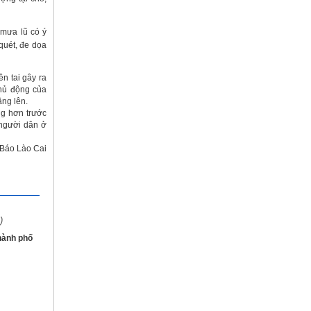
 mưa lũ có ý
 quét, đe dọa
ên tai gây ra
chủ động của
âng lên.
ng hơn trước
 người dân ở
Báo Lào Cai
)
hành phố