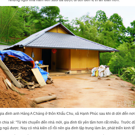
Những ngôi nhà nằm ven suối đã được di dời đến vị trí an toàn hơn.
gia đình anh Hảng A Cháng ở thôn Khấu Chu, xã Hạnh Phúc sau khi di dời đến nơi 
chia sẻ: "Từ khi chuyển đến nhà mới, gia đình tôi yên tâm hơn rất nhiều. Trước đ
ng ngủ được. Nay có nhà kiên cố rồi nên gia đình tập trung làm ăn, phát triển kinh tế