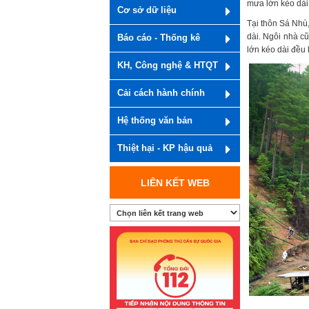
mưa lớn kéo dài 
Cơ sở dữ liệu
Tại thôn Sá Nhù
dài. Ngôi nhà cũ
Báo cáo - Thống kê
lớn kéo dài đều 
KH, Công nghệ & HTQT
Cải cách hành chính
Hệ thống văn bản
Thiệt hại - KP hậu quả
LIÊN KẾT WEB