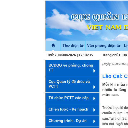
Thư điện tử
Văn phòng điện tử
Lị
Thứ 7, 08/08/2026 | 17:34:35
Trang chủ
Tin
(Ngày 18/05/2026
BCĐQG về phòng, chống
TT
Lào Cai: 
Cục Quản lý đê điều và
Mỗi khi mùa m
PCTT
nhiều lo lắng 
mức cao.
Tổ chức PCTT các cấp
Trước thực tế đ
Chiến lược - Kế hoạch
chuẩn bị lực lư
sản.Tại thôn Sá
Chương trình - Dự án
kéo dài. Ngôi nh