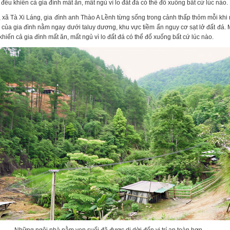
đều khiến cả gia đình mất ăn, mất ngủ vì lo đất đá có thể đổ xuống bất cứ lúc nào.
, xã Tà Xi Láng, gia đình anh Thào A Lềnh từng sống trong cảnh thấp thỏm mỗi khi
 của gia đình nằm ngay dưới taluy dương, khu vực tiềm ẩn nguy cơ sạt lở đất đá. 
khiến cả gia đình mất ăn, mất ngủ vì lo đất đá có thể đổ xuống bất cứ lúc nào.