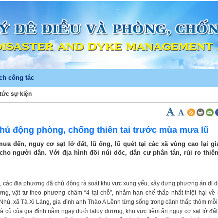
ch công tác
 tức sự kiện
)
Chủ động phòng, chống thiên tai trước mùa mưa lũ
ưa đến, nguy cơ sạt lở đất, lũ ống, lũ quét tại các xã vùng cao lại gi
cho người dân. Với địa hình đồi núi dốc, dân cư phân tán, rủi ro thiên
ó, các địa phương đã chủ động rà soát khu vực xung yếu, xây dựng phương án di d
ợng, vật tư theo phương châm “4 tại chỗ”, nhằm hạn chế thấp nhất thiệt hại về 
 Nhù, xã Tà Xi Láng, gia đình anh Thào A Lềnh từng sống trong cảnh thấp thỏm mỗi
à cũ của gia đình nằm ngay dưới taluy dương, khu vực tiềm ẩn nguy cơ sạt lở đất 