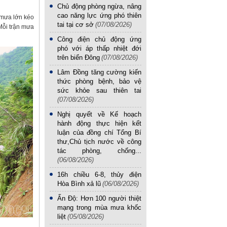
Chủ động phòng ngừa, nâng
cao năng lực ứng phó thiên
 mưa lớn kéo
tai tại cơ sở
(07/08/2026)
Mỗi trận mưa
Công điện chủ động ứng
phó với áp thấp nhiệt đới
trên biển Đông
(07/08/2026)
Lâm Đồng tăng cường kiến
thức phòng bệnh, bảo vệ
sức khỏe sau thiên tai
(07/08/2026)
Nghị quyết về Kế hoạch
hành động thực hiện kết
luận của đồng chí Tổng Bí
thư,Chủ tịch nước về công
tác phòng, chống...
(06/08/2026)
16h chiều 6-8, thủy điện
Hòa Bình xả lũ
(06/08/2026)
Ấn Độ: Hơn 100 người thiệt
mạng trong mùa mưa khốc
liệt
(05/08/2026)