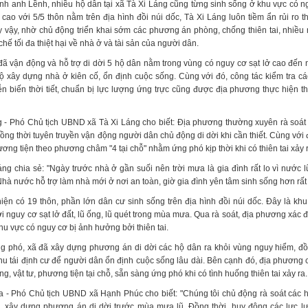
ình anh Lềnh, nhiều hộ dân tại xã Tà Xi Láng cũng từng sinh sống ở khu vực có ng
cao với 5/5 thôn nằm trên địa hình đồi núi dốc, Tà Xi Láng luôn tiềm ẩn rủi ro th
 vậy, nhờ chủ động triển khai sớm các phương án phòng, chống thiên tai, nhiều
ế tối đa thiệt hại về nhà ở và tài sản của người dân.
 đã vận động và hỗ trợ di dời 5 hộ dân nằm trong vùng có nguy cơ sạt lở cao đến 
hộ xây dựng nhà ở kiên cố, ổn định cuộc sống. Cùng với đó, công tác kiểm tra c
iễn biến thời tiết, chuẩn bị lực lượng ứng trực cũng được địa phương thực hiện 
- Phó Chủ tịch UBND xã Tà Xi Láng cho biết: Địa phương thường xuyên rà soát
đồng thời tuyên truyền vận động người dân chủ động di dời khi cần thiết. Cùng với
ương tiện theo phương châm "4 tại chỗ" nhằm ứng phó kịp thời khi có thiên tai xảy 
g chia sẻ: "Ngày trước nhà ở gần suối nên trời mưa là gia đình rất lo vì nước lũ
à nước hỗ trợ làm nhà mới ở nơi an toàn, giờ gia đình yên tâm sinh sống hơn rất 
ện có 19 thôn, phần lớn dân cư sinh sống trên địa hình đồi núi dốc. Đây là kh
i nguy cơ sạt lở đất, lũ ống, lũ quét trong mùa mưa. Qua rà soát, địa phương xác 
u vực có nguy cơ bị ảnh hưởng bởi thiên tai.
 phó, xã đã xây dựng phương án di dời các hộ dân ra khỏi vùng nguy hiểm, đồn
hu tái định cư để người dân ổn định cuộc sống lâu dài. Bên cạnh đó, địa phương c
ng, vật tư, phương tiện tại chỗ, sẵn sàng ứng phó khi có tình huống thiên tai xảy ra.
 - Phó Chủ tịch UBND xã Hạnh Phúc cho biết: "Chúng tôi chủ động rà soát các 
 xây dựng phương án di dời trước mùa mưa lũ. Đồng thời, huy động các lực lư