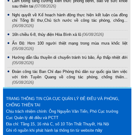
Lâm Đồng tăng cường kiến thức phòng bệnh, bảo vệ sức khỏe
sau thiên tai
(07/08/2026)
Nghị quyết về Kế hoạch hành động thực hiện kết luận của đồng
chí Tổng Bí thư,Chủ tịch nước về công tác phòng, chống...
(06/08/2026)
16h chiều 6-8, thủy điện Hòa Bình xả lũ
(06/08/2026)
Ấn Độ: Hơn 100 người thiệt mạng trong mùa mưa khốc liệt
(05/08/2026)
Hướng dẫn tầu thuyền di chuyển tránh trú bão, Áp thấp nhiệt đới
(05/08/2026)
Đoàn công tác Ban Chỉ đạo Phòng thủ dân sự quốc gia làm việc
với tỉnh Tuyên Quang về công tác phòng, chống thiên...
(05/08/2026)
TRANG THÔNG TIN CỦA CỤC QUẢN LÝ ĐÊ ĐIỀU VÀ PHÒNG,
CHỐNG THIÊN TAI
Chịu trách nhiệm chính: Ông Nguyễn Văn Tiến, Phó Cục trưởng
Cục Quản lý đê điều và PCTT
Địa chỉ: Tầng 15, 16 nhà C, số 10 Tôn Thất Thuyết, Hà Nội
này
Ghi rõ nguồn khi phát hành lại thông tin từ website