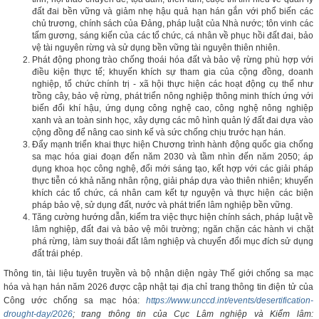
đất đai bền vững và giảm nhẹ hậu quả hạn hán gắn với phổ biến các
chủ trương, chính sách của Đảng, pháp luật của Nhà nước; tôn vinh các
tấm gương, sáng kiến của các tổ chức, cá nhân về phục hồi đất đai, bảo
vệ tài nguyên rừng và sử dụng bền vững tài nguyên thiên nhiên.
Phát động phong trào chống thoái hóa đất và bảo vệ rừng phù hợp với
điều kiện thực tế; khuyến khích sự tham gia của cộng đồng, doanh
nghiệp, tổ chức chính trị - xã hội thực hiện các hoạt động cụ thể như
trồng cây, bảo vệ rừng, phát triển nông nghiệp thông minh thích ứng với
biến đổi khí hậu, ứng dụng công nghệ cao, công nghệ nông nghiệp
xanh và an toàn sinh học, xây dựng các mô hình quản lý đất đai dựa vào
cộng đồng để nâng cao sinh kế và sức chống chịu trước hạn hán.
Đẩy mạnh triển khai thực hiện Chương trình hành động quốc gia chống
sa mạc hóa giai đoạn đến năm 2030 và tầm nhìn đến năm 2050; áp
dụng khoa học công nghệ, đổi mới sáng tạo, kết hợp với các giải pháp
thực tiễn có khả năng nhân rộng, giải pháp dựa vào thiên nhiên; khuyến
khích các tổ chức, cá nhân cam kết tự nguyện và thực hiện các biện
pháp bảo vệ, sử dụng đất, nước và phát triển lâm nghiệp bền vững.
Tăng cường hướng dẫn, kiểm tra việc thực hiện chính sách, pháp luật về
lâm nghiệp, đất đai và bảo vệ môi trường; ngăn chặn các hành vi chặt
phá rừng, làm suy thoái đất lâm nghiệp và chuyển đổi mục đích sử dụng
đất trái phép.
Thông tin, tài liệu tuyên truyền và bộ nhận diện ngày Thế giới chống sa mạc
hóa và hạn hán năm 2026 được cập nhật tại địa chỉ trang thông tin điện tử của
Công ước chống sa mạc hóa:
https://www.unccd.int/events/desertification-
drought-day/2026
; trang thông tin của Cục Lâm nghiệp và Kiểm lâm: