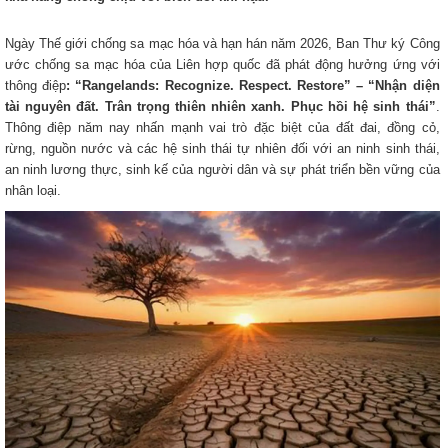
Ngày Thế giới chống sa mạc hóa và hạn hán năm 2026, Ban Thư ký Công
ước chống sa mạc hóa của Liên hợp quốc đã phát động hưởng ứng với
thông điệp
: “Rangelands: Recognize. Respect. Restore” – “Nhận diện
tài nguyên đất. Trân trọng thiên nhiên xanh. Phục hồi hệ sinh thái”
.
Thông điệp năm nay nhấn mạnh vai trò đặc biệt của đất đai, đồng cỏ,
rừng, nguồn nước và các hệ sinh thái tự nhiên đối với an ninh sinh thái,
an ninh lương thực, sinh kế của người dân và sự phát triển bền vững của
nhân loại.