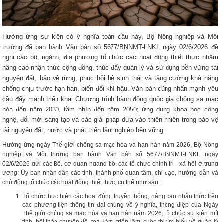
Hưởng ứng sự kiện có ý nghĩa toàn cầu này, Bộ Nông nghiệp và Môi
trường đã ban hành Văn bản số 5677/BNNMT-LNKL ngày 02/6/2026 đề
nghị các bộ, ngành, địa phương tổ chức các hoạt động thiết thực nhằm
nâng cao nhận thức cộng đồng, thúc đẩy quản lý và sử dụng bền vững tài
nguyên đất, bảo vệ rừng, phục hồi hệ sinh thái và tăng cường khả năng
chống chịu trước hạn hán, biến đổi khí hậu. Văn bản cũng nhấn mạnh yêu
cầu đẩy mạnh triển khai Chương trình hành động quốc gia chống sa mạc
hóa đến năm 2030, tầm nhìn đến năm 2050; ứng dụng khoa học công
nghệ, đổi mới sáng tạo và các giải pháp dựa vào thiên nhiên trong bảo vệ
tài nguyên đất, nước và phát triển lâm nghiệp bền vững.
Hưởng ứng ngày Thế giới chống sa mạc hóa và hạn hán năm 2026, Bộ Nông
nghiệp và Môi trường ban hành Văn bản số 5677/BNNMT-LNKL ngày
02/6/2026 gửi các Bộ, cơ quan ngang bộ, các tổ chức chính trị - xã hội ở trung
ương; Ủy ban nhân dân các tỉnh, thành phố quan tâm, chỉ đạo, hướng dẫn và
chủ động tổ chức các hoạt động thiết thực, cụ thể như sau:
Tổ chức thực hiện các hoạt động truyền thông, nâng cao nhận thức trên
các phương tiện thông tin đại chúng về ý nghĩa, thông điệp của Ngày
Thế giới chống sa mạc hóa và hạn hán năm 2026; tổ chức sự kiện mít
tinh, hội thảo chuyên đề, tọa đàm, triển lãm, cuộc thi tìm hiểu về quản lý