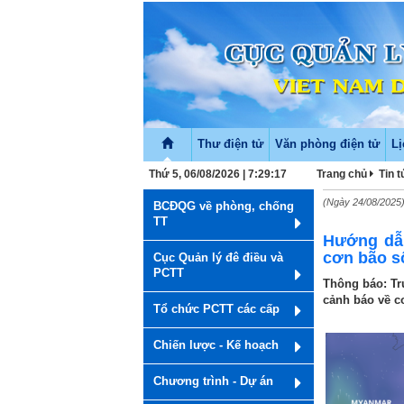
Thư điện tử
Văn phòng điện tử
Lị
Thứ 5, 06/08/2026 | 7:29:18
Trang chủ
Tin 
(Ngày 24/08/2025
BCĐQG về phòng, chống
TT
Hướng dẫn 
cơn bão s
Cục Quản lý đê điều và
PCTT
Thông báo: Tr
cảnh báo về cơ
Tổ chức PCTT các cấp
Chiến lược - Kế hoạch
Chương trình - Dự án