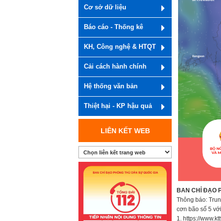
Cơ sở dữ liệu
Báo cáo - Thống kê
KH, Công nghệ & HTQT
Cải cách hành chính
Hệ thống văn bản
Thiệt hại - KP hậu quả
LIÊN KẾT WEB
BAN CHỈ ĐẠO 
Thông báo: Trun
cơn bão số 5 với 
1. https://www.ktt