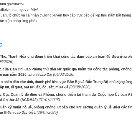
hmf.gov.vn/kttv/
oitietvietnam.gov.vn/kttv/
uan, tổ chức và cá nhân thường xuyên truy cập trực tiếp để kịp thời nắm bắt thông 
các biện pháp ứng phó./.
C
Thọ, Thanh Hóa chủ động triển khai công tác đảm bảo an toàn đê điều ứng phó
08/2026)
 của Ban Chỉ đạo Phòng thủ dân sự quốc gia kiểm tra công tác phòng, chống t
(04/08/2026)
u nạn năm 2026 tại tỉnh Lào Cai
an nhân dân các tỉnh, thành phố khu vực Bắc Bộ và Bắc Trung Bộ chủ động ứng
(03/08/2026)
ập lụt, lũ quét, sạt lở đất, lốc, sét, mưa đá
c Cục Quản lý đê điều và Phòng, chống thiên tai tham dự Cuộc họp Ủy ban 
(31/07/2026)
tai lần thứ 48 (ACDM48)
huấn kỹ thuật hộ đê, phòng chống lụt bão cho lực lượng quản lý đê điều các tỉ
(29/07/2026)
p III đến cấp đặc biệt.