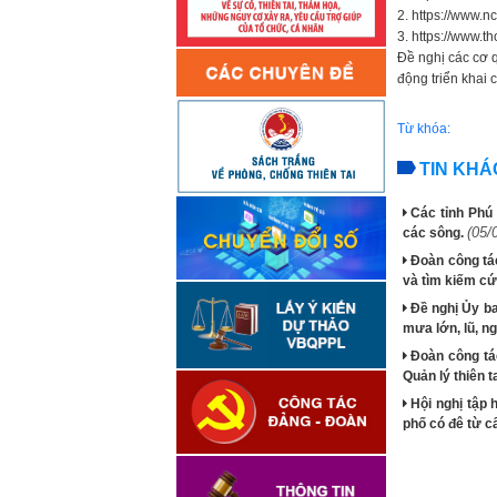
2. https://www.nc
3. https://www.th
Đề nghị các cơ q
động triển khai 
Từ khóa:
TIN KHÁ
Các tỉnh Phú 
(05/
các sông.
Đoàn công tác
và tìm kiếm cứ
Đề nghị Ủy b
mưa lớn, lũ, ng
Đoàn công tá
Quản lý thiên 
Hội nghị tập 
phố có đê từ cấ