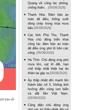
Quang về công tác phòng,
chống thiên...
(05/08/2026)
Thanh Hóa: Đảm bảo an
toàn đê điều, thông suốt
dòng chảy trong mùa mưa
bão
(05/08/2026)
Các tỉnh Phú Thọ, Thanh
Hóa chủ động triển khai
công tác đảm bảo an toàn
đê điều ứng phó lũ trên các
sông.
(05/08/2026)
Hà Tĩnh: Chủ động ứng phó
mưa lớn, sạt lở đất, hạn
chế thấp nhất thiệt hại do
thiên tai gây ra
(05/08/2026)
Áp thấp nhiệt đới mạnh lên
thành bão số 3, không ảnh
hưởng đến vùng ven biển
và đất liền Việt Nam.
(05/08/2026)
ảnh báo về
Công điện chủ động ứng
phó với áp thấp nhiệt đới và