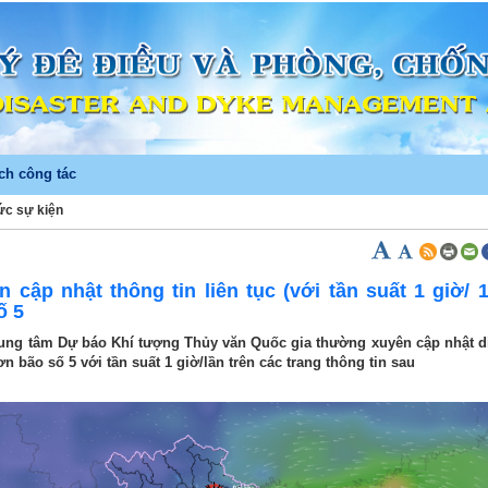
ch công tác
tức sự kiện
)
cập nhật thông tin liên tục (với tần suất 1 giờ/ 1
ố 5
ung tâm Dự báo Khí tượng Thủy văn Quốc gia thường xuyên cập nhật di
n bão số 5 với tần suất 1 giờ/lần trên các trang thông tin sau