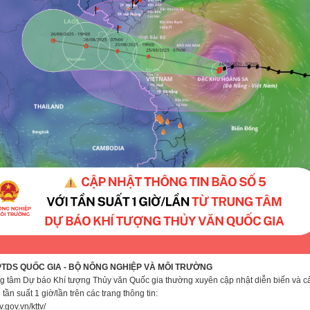
PTDS QUỐC GIA - BỘ NÔNG NGHIỆP VÀ MÔI TRƯỜNG
g tâm Dự báo Khí tượng Thủy văn Quốc gia thường xuyên cập nhật diễn biến và c
tần suất 1 giờ/lần trên các trang thông tin:
v.gov.vn/kttv/