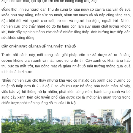
điện cho làm mát, tạo áp lực lớn lên hệ thống cung ứng điện.
Đồng thời, nhiều người dân Thủ đô cũng lo ngại nguy cơ xảy ra các vấn đề sức
khỏe như say nắng, kiệt sức do nhiệt, bệnh tim mạch và hô hấp cũng tăng cao,
đặc biệt đối với người cao tuổi, trẻ em và người lao động ngoài trời. Nhiều
nghiên cứu cho thấy nhiệt độ đô thị tăng còn làm suy giảm chất lượng không
khí, thúc đẩy sự hình thành các chất ô nhiễm tầng thấp, ảnh hưởng trực tiếp đến
sức khỏe cộng đồng.
Cần chiến lược dài hạn để “hạ nhiệt” Thủ đô
Trước bối cảnh này, một trong các giải pháp căn cơ đã được đề ra là tăng
cường không gian xanh và mặt nước trong đô thị. Cây xanh có khả năng hấp
thụ bức xạ mặt trời, tạo bóng mát và giảm nhiệt độ môi trường thông qua quá
trình thoát hơi nước.
Nhiều nghiên cứu cho thấy những khu vực có mật độ cây xanh cao thường có
nhiệt độ thấp hơn từ 2 - 3 độ C so với khu vực bê tông hóa hoàn toàn. Vì vậy,
việc bảo vệ hệ thống hồ tự nhiên, phát triển công viên, hành lang xanh và bổ
sung cây xanh trên các tuyến phố cần được coi là một phần quan trọng trong
chiến lược phát triển hạ tầng đô thị của Hà Nội.