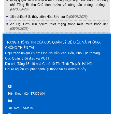
Nghị quyết về Kế hoạch hành động thực hiện kết luận của đồng
chí Tổng Bí thư,Chủ tịch nước về công tác phòng, chống...
(06/08/2026)
16h chiều 6-8, thủy điện Hòa Bình xả lũ
(06/08/2026)
Ấn Độ: Hơn 100 người thiệt mạng trong mùa mưa khốc liệt
(05/08/2026)
TRANG THÔNG TIN CỦA CỤC QUẢN LÝ ĐÊ ĐIỀU VÀ PHÒNG,
CHỐNG THIÊN TAI
Chịu trách nhiệm chính: Ông Nguyễn Văn Tiến, Phó Cục trưởng
Cục Quản lý đê điều và PCTT
Địa chỉ: Tầng 15, 16 nhà C, số 10 Tôn Thất Thuyết, Hà Nội
này
Ghi rõ nguồn khi phát hành lại thông tin từ website
Điện thoại: 024.37335804
Fax: 024.37335701