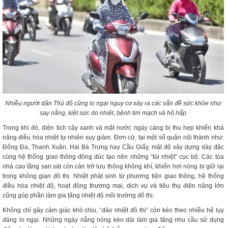
Nhiều người dân Thủ đô cũng lo ngại nguy cơ xảy ra các vấn đề sức khỏe như
say nắng, kiệt sức do nhiệt, bệnh tim mạch và hô hấp
Trong khi đó, diện tích cây xanh và mặt nước ngày càng bị thu hẹp khiến khả
năng điều hòa nhiệt tự nhiên suy giảm. Đơn cử, tại một số quận nội thành như:
Đống Đa, Thanh Xuân, Hai Bà Trưng hay Cầu Giấy, mật độ xây dựng dày đặc
cùng hệ thống giao thông đông đúc tạo nên những “túi nhiệt” cục bộ. Các tòa
nhà cao tầng san sát còn cản trở lưu thông không khí, khiến hơi nóng bị giữ lại
trong không gian đô thị. Nhiệt phát sinh từ phương tiện giao thông, hệ thống
điều hòa nhiệt độ, hoạt động thương mại, dịch vụ và tiêu thụ điện năng lớn
cũng góp phần làm gia tăng nhiệt độ môi trường đô thị.
Không chỉ gây cảm giác khó chịu, “đảo nhiệt đô thị” còn kéo theo nhiều hệ lụy
đáng lo ngại. Những ngày nắng nóng kéo dài làm gia tăng nhu cầu sử dụng