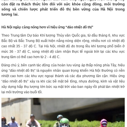
còn đặt ra thách thức lớn đối với sức khỏe cộng đồng, môi trường
sống và chiến lược phát triển đô thị bền vững của Hà Nội trong
tương lai.
Hà Nội ngày càng nóng hơn vì hiệu ứng “đảo nhiệt đô thị”
Theo Trung tâm Dự báo Khí tượng Thủy văn Quốc gia, từ đầu tháng 6, khu vực
Bắc Bộ và Bắc Trung Bộ xuất hiện nắng nóng diện rộng, nhiều nơi có nhiệt độ
cao nhất 35 - 37 độ C. Tại Hà Nội, nhiệt độ đo trong lều khí tượng phổ biến ở
mức 36 - 37 độ C, song nhiệt độ cảm nhận thực tế ngoài trời tại các khu vực
trung tâm có thể cao hơn từ 2 - 4 độ C.
Đáng chú ý, bên cạnh tác động của hoàn lưu vùng áp thấp nóng phía Tây, hiệu
ứng “đảo nhiệt đô thị” là nguyên nhân quan trọng khiến Hà Nội thường có nền
nhiệt cao hơn các khu vực ngoại thành và các địa phương lân cận. Hiệu ứng
“đảo nhiệt đô thị” xảy ra khi các bề mặt bê tông, nhựa đường, kính và vật liệu
xây dựng hấp thụ lượng lớn bức xạ mặt trời vào ban ngày rồi phát tán nhiệt trở
lại môi trường vào buổi tối.