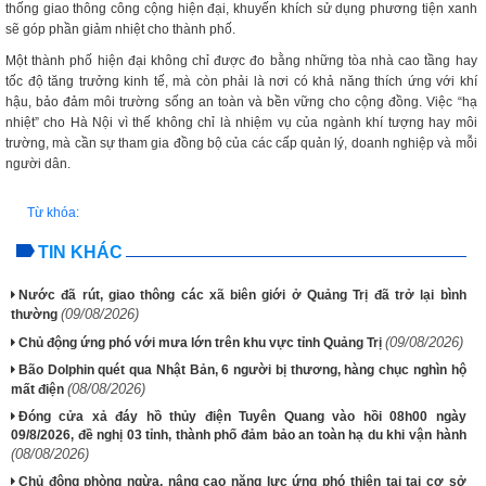
thống giao thông công cộng hiện đại, khuyến khích sử dụng phương tiện xanh
sẽ góp phần giảm nhiệt cho thành phố.
Một thành phố hiện đại không chỉ được đo bằng những tòa nhà cao tầng hay
tốc độ tăng trưởng kinh tế, mà còn phải là nơi có khả năng thích ứng với khí
hậu, bảo đảm môi trường sống an toàn và bền vững cho cộng đồng. Việc “hạ
nhiệt” cho Hà Nội vì thế không chỉ là nhiệm vụ của ngành khí tượng hay môi
trường, mà cần sự tham gia đồng bộ của các cấp quản lý, doanh nghiệp và mỗi
người dân.
Từ khóa:
TIN KHÁC
Nước đã rút, giao thông các xã biên giới ở Quảng Trị đã trở lại bình
(09/08/2026)
thường
(09/08/2026)
Chủ động ứng phó với mưa lớn trên khu vực tỉnh Quảng Trị
Bão Dolphin quét qua Nhật Bản, 6 người bị thương, hàng chục nghìn hộ
(08/08/2026)
mất điện
Đóng cửa xả đáy hồ thủy điện Tuyên Quang vào hồi 08h00 ngày
09/8/2026, đề nghị 03 tỉnh, thành phố đảm bảo an toàn hạ du khi vận hành
(08/08/2026)
Chủ động phòng ngừa, nâng cao năng lực ứng phó thiên tai tại cơ sở