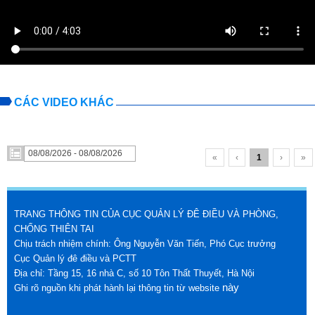
CÁC VIDEO KHÁC
«
‹
1
›
»
TRANG THÔNG TIN CỦA CỤC QUẢN LÝ ĐÊ ĐIỀU VÀ PHÒNG,
CHỐNG THIÊN TAI
Chịu trách nhiệm chính: Ông Nguyễn Văn Tiến, Phó Cục trưởng
Cục Quản lý đê điều và PCTT
Địa chỉ: Tầng 15, 16 nhà C, số 10 Tôn Thất Thuyết, Hà Nội
này
Ghi rõ nguồn khi phát hành lại thông tin từ website