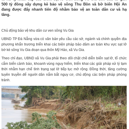
500 tỷ đồng xây dựng kè bảo vệ sông Thu Bồn và bờ biển Hội An
đang được đẩy nhanh tiến độ nhằm bảo vệ an toàn dân cư và hạ
tầng.
Chủ động bảo vệ khu dân cư ven sông Vu Gia
UBND TP Đà Nẵng vừa có văn bản yêu cầu các sở, ngành và chính quyền địa
phương khẩn trương triển khai các biện pháp bảo đảm an toàn khu vực sạt lở
bờ kè sông Vu Gia đoạn qua thôn Mỹ Hảo, xã Vu Gia.
Theo chỉ đạo, UBND xã Vu Gia phải theo dõi chặt chẽ diễn biến sạt lở, tổ chức
cắm biển cảnh báo, khoanh vùng nguy hiểm, triển khai các giải pháp xử lý tạm
thời nhằm hạn chế tình trạng sạt lở tiếp tục mở rộng. Đồng thời, tăng cường
tuyên truyền để người dân nắm bắt nguy cơ, chủ động các biện pháp phòng
tránh.