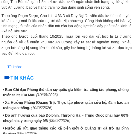
sông Thu Bồn dài gần 1,5km được đầu tư để ngăn chặn tình trạng sạt lở tại khu
vực An Lương, bảo vệ hàng trăm hộ dân đang sinh sống ven sông.
Theo ông Phạm Được, Chủ tịch UBND xã Duy Nghĩa, việc đầu tư kiên cố tuyến
kè là mong mỏi từ lâu của người dân địa phương. Công trình không chỉ bảo vệ
tính mạng, tài sản của nhân dân mà còn tạo động lực thúc đẩy phát triển kinh tế
- xã hội khu vực.
Theo ông Được, cuối tháng 10/2025, mưa lớn kéo dài kết hợp lũ từ thượng
nguồn đổ về đã khiến khu vực An Lương xảy ra sạt lở nghiêm trọng. Nhiều
đoạn bờ sông bị sóng lớn khoét sâu, gây hư hỏng hệ thống kè và đe dọa trực
tiếp đến khu dân cư.
Từ khóa:
TIN KHÁC
Ban Chỉ đạo Phòng thủ dân sự quốc gia kiểm tra công tác phòng, chống
(10/08/2026)
thiên tai tại Cà Mau
Xã Hướng Phùng (Quảng Trị): Thực tập phương án cứu hộ, đảm bảo an
(10/08/2026)
toàn giao thông.
Do ảnh hưởng của bão Dolphin, Thượng Hải - Trung Quốc phải hủy 60%
(09/08/2026)
chuyến bay trong ngày 9/8
Nước đã rút, giao thông các xã biên giới ở Quảng Trị đã trở lại bình
(09/08/2026)
thường