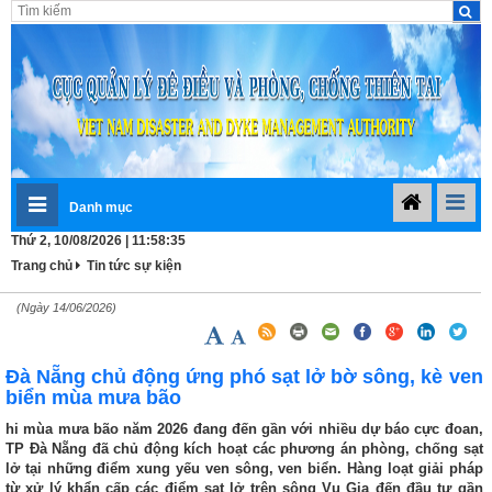
Danh mục
Thứ 2, 10/08/2026 | 11:58:35
Trang chủ
Tin tức sự kiện
(Ngày 14/06/2026)
Đà Nẵng chủ động ứng phó sạt lở bờ sông, kè ven
biển mùa mưa bão
hi mùa mưa bão năm 2026 đang đến gần với nhiều dự báo cực đoan,
TP Đà Nẵng đã chủ động kích hoạt các phương án phòng, chống sạt
lở tại những điểm xung yếu ven sông, ven biển. Hàng loạt giải pháp
từ xử lý khẩn cấp các điểm sạt lở trên sông Vu Gia đến đầu tư gần