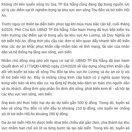
Không chỉ trên tuyến sông Vu Gia, TP Đà Nẵng cũng đang tập trung nguồn lực
xử lý các điểm sạt lở nghiêm trọng tại khu vực ven sông Thu Bồn và bờ biển Hội
An.
Trước nguy cơ thiên tai diễn biến phức tạp khi mùa mưa bão cận kề, cuối tháng
4/2026, Phó Chủ tịch UBND TP Đà Nẵng Trần Nam Hưng đã trực tiếp kiểm tra
hiện trường các điểm sạt lở trọng yếu tại khu vực An Lương, xã Duy Nghĩa và
bờ biển Hội An, đồng thời yêu cầu các đơn vị liên quan đẩy nhanh tiến độ triển
khai các dự án khắc phục khẩn cấp nhằm bảo vệ tính mạng, tài sản của nhân
dân và hệ thống hạ tầng ven sông, ven biển.
Nhằm chủ động ứng phó với nguy cơ sạt lở, UBND TP Đà Nẵng đã ban hành
Quyết định số 1773/QĐ-UBND ngày 22/4/2026 về xây dựng công trình khẩn cấp
đối với tuyến kè bảo vệ sông Thu Bồn tại khu vực An Lương và dự án xử lý xói
lở bờ biển Hội An. Đây là những công trình cấp bách có ý nghĩa quan trọng
trong việc bảo vệ khu dân cư, hạ tầng kỹ thuật, bảo đảm an toàn cho người dân
và du khách, đồng thời góp phần ổn định đời sống, phát triển kinh tế - xã hội tại
các khu vực ven sông, ven biển.
ổng kinh phí thực hiện hai dự án dự kiến gần 500 tỷ đồng. Trong đó, tuyến kè
bảo vệ sông Thu Bồn có vốn đầu tư khoảng 210 tỷ đồng, còn tuyến kè chống
xói lở bờ biển Hội An khoảng 290 tỷ đồng.
Dự án kè biển Hội An được triển khai trên chiều dài gần 2km, chia thành ba khu
vực nhằm hạn chế xói lở và từng bước tái tạo bãi biển. Trong khi đó, tuyến kè