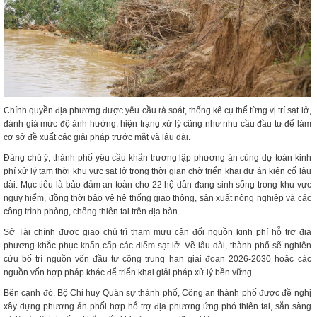
Chính quyền địa phương được yêu cầu rà soát, thống kê cụ thể từng vị trí sạt lở,
đánh giá mức độ ảnh hưởng, hiện trạng xử lý cũng như nhu cầu đầu tư để làm
cơ sở đề xuất các giải pháp trước mắt và lâu dài.
Đáng chú ý, thành phố yêu cầu khẩn trương lập phương án cùng dự toán kinh
phí xử lý tạm thời khu vực sạt lở trong thời gian chờ triển khai dự án kiên cố lâu
dài. Mục tiêu là bảo đảm an toàn cho 22 hộ dân đang sinh sống trong khu vực
nguy hiểm, đồng thời bảo vệ hệ thống giao thông, sản xuất nông nghiệp và các
công trình phòng, chống thiên tai trên địa bàn.
Sở Tài chính được giao chủ trì tham mưu cân đối nguồn kinh phí hỗ trợ địa
phương khắc phục khẩn cấp các điểm sạt lở. Về lâu dài, thành phố sẽ nghiên
cứu bố trí nguồn vốn đầu tư công trung hạn giai đoạn 2026-2030 hoặc các
nguồn vốn hợp pháp khác để triển khai giải pháp xử lý bền vững.
Bên cạnh đó, Bộ Chỉ huy Quân sự thành phố, Công an thành phố được đề nghị
xây dựng phương án phối hợp hỗ trợ địa phương ứng phó thiên tai, sẵn sàng