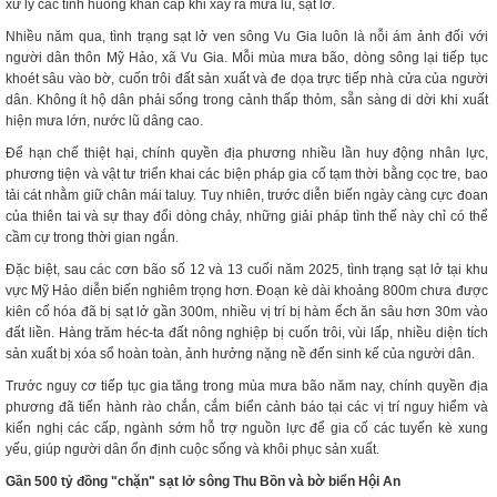
xử lý các tình huống khẩn cấp khi xảy ra mưa lũ, sạt lở.
Nhiều năm qua, tình trạng sạt lở ven sông Vu Gia luôn là nỗi ám ảnh đối với
người dân thôn Mỹ Hảo, xã Vu Gia. Mỗi mùa mưa bão, dòng sông lại tiếp tục
khoét sâu vào bờ, cuốn trôi đất sản xuất và đe dọa trực tiếp nhà cửa của người
dân. Không ít hộ dân phải sống trong cảnh thấp thỏm, sẵn sàng di dời khi xuất
hiện mưa lớn, nước lũ dâng cao.
Để hạn chế thiệt hại, chính quyền địa phương nhiều lần huy động nhân lực,
phương tiện và vật tư triển khai các biện pháp gia cố tạm thời bằng cọc tre, bao
tải cát nhằm giữ chân mái taluy. Tuy nhiên, trước diễn biến ngày càng cực đoan
của thiên tai và sự thay đổi dòng chảy, những giải pháp tình thế này chỉ có thể
cầm cự trong thời gian ngắn.
Đặc biệt, sau các cơn bão số 12 và 13 cuối năm 2025, tình trạng sạt lở tại khu
vực Mỹ Hảo diễn biến nghiêm trọng hơn. Đoạn kè dài khoảng 800m chưa được
kiên cố hóa đã bị sạt lở gần 300m, nhiều vị trí bị hàm ếch ăn sâu hơn 30m vào
đất liền. Hàng trăm héc-ta đất nông nghiệp bị cuốn trôi, vùi lấp, nhiều diện tích
sản xuất bị xóa sổ hoàn toàn, ảnh hưởng nặng nề đến sinh kế của người dân.
Trước nguy cơ tiếp tục gia tăng trong mùa mưa bão năm nay, chính quyền địa
phương đã tiến hành rào chắn, cắm biển cảnh báo tại các vị trí nguy hiểm và
kiến nghị các cấp, ngành sớm hỗ trợ nguồn lực để gia cố các tuyến kè xung
yếu, giúp người dân ổn định cuộc sống và khôi phục sản xuất.
Gần 500 tỷ đồng "chặn" sạt lở sông Thu Bồn và bờ biển Hội An