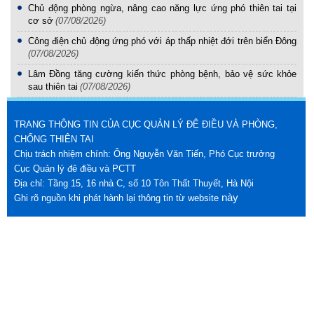
Chủ động phòng ngừa, nâng cao năng lực ứng phó thiên tai tại
cơ sở
(07/08/2026)
Công điện chủ động ứng phó với áp thấp nhiệt đới trên biển Đông
(07/08/2026)
Lâm Đồng tăng cường kiến thức phòng bệnh, bảo vệ sức khỏe
sau thiên tai
(07/08/2026)
TRANG THÔNG TIN CỦA CỤC QUẢN LÝ ĐÊ ĐIỀU VÀ PHÒNG,
CHỐNG THIÊN TAI
Chịu trách nhiệm chính: Ông Nguyễn Văn Tiến, Phó Cục trưởng
Cục Quản lý đê điều và PCTT
Địa chỉ: Tầng 15, 16 nhà C, số 10 Tôn Thất Thuyết, Hà Nội
này
Ghi rõ nguồn khi phát hành lại thông tin từ website
Điện thoại: 024.37335804
Fax: 024.37335701