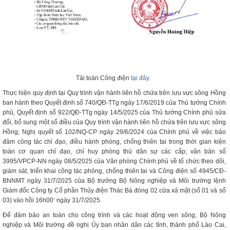
Tải toàn Công điện
tại đây.
Thực hiện quy định tại Quy trình vận hành liên hồ chứa trên lưu vực sông Hồng
ban hành theo Quyết định số 740/QĐ-TTg ngày 17/6/2019 của Thủ tướng Chính
phủ, Quyết định số 922/QĐ-TTg ngày 14/5/2025 của Thủ tướng Chính phủ sửa
đổi, bổ sung một số điều của Quy trình vận hành liên hồ chứa trên lưu vực sông
Hồng; Nghị quyết số 102/NQ-CP ngày 29/6/2024 của Chính phủ về việc bảo
đảm công tác chỉ đạo, điều hành phòng, chống thiên tai trong thời gian kiện
toàn cơ quan chỉ đạo, chỉ huy phòng thủ dân sự các cấp; văn bản số
3995/VPCP-NN ngày 08/5/2025 của Văn phòng Chính phủ về tổ chức theo dõi,
giám sát, triển khai công tác phòng, chống thiên tai và Công điện số 4945/CĐ-
BNNMT ngày 31/7/2025 của Bộ trưởng Bộ Nông nghiệp và Môi trường lệnh
Giám đốc Công ty Cổ phần Thủy điện Thác Bà đóng 02 cửa xả mặt (số 01 và số
03) vào hồi 16h00’ ngày 31/7/2025.
Để đảm bảo an toàn cho công trình và các hoạt động ven sông, Bộ Nông
nghiệp và Môi trường đề nghị Ủy ban nhân dân các tỉnh, thành phố Lào Cai,