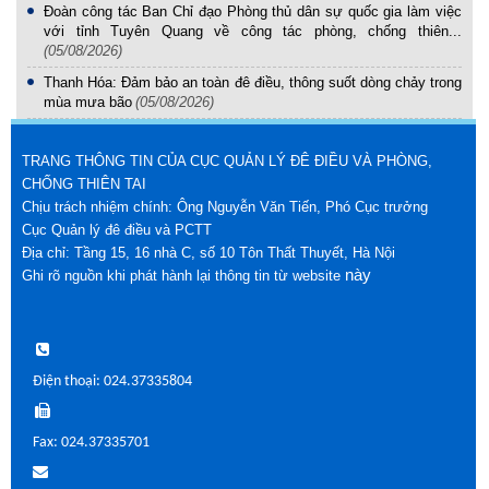
Đoàn công tác Ban Chỉ đạo Phòng thủ dân sự quốc gia làm việc
với tỉnh Tuyên Quang về công tác phòng, chống thiên...
(05/08/2026)
Thanh Hóa: Đảm bảo an toàn đê điều, thông suốt dòng chảy trong
mùa mưa bão
(05/08/2026)
TRANG THÔNG TIN CỦA CỤC QUẢN LÝ ĐÊ ĐIỀU VÀ PHÒNG,
CHỐNG THIÊN TAI
Chịu trách nhiệm chính: Ông Nguyễn Văn Tiến, Phó Cục trưởng
Cục Quản lý đê điều và PCTT
Địa chỉ: Tầng 15, 16 nhà C, số 10 Tôn Thất Thuyết, Hà Nội
này
Ghi rõ nguồn khi phát hành lại thông tin từ website
Điện thoại: 024.37335804
Fax: 024.37335701