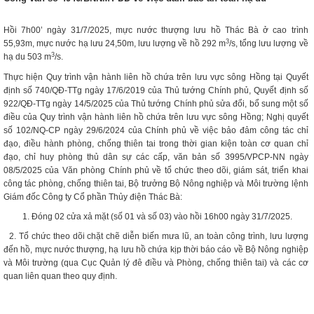
Hồi 7h00’ ngày 31/7/2025, mực nước thượng lưu hồ Thác Bà ở cao trình
3
55,93m, mực nước hạ lưu 24,50m, lưu lượng về hồ 292 m
/s, tổng lưu lượng về
3
hạ du 503 m
/s.
Thực hiện Quy trình vận hành liên hồ chứa trên lưu vực sông Hồng tại Quyết
định số 740/QĐ-TTg ngày 17/6/2019 của Thủ tướng Chính phủ, Quyết định số
922/QĐ-TTg ngày 14/5/2025 của Thủ tướng Chính phủ sửa đổi, bổ sung một số
điều của Quy trình vận hành liên hồ chứa trên lưu vực sông Hồng; Nghị quyết
số 102/NQ-CP ngày 29/6/2024 của Chính phủ về việc bảo đảm công tác chỉ
đạo, điều hành phòng, chống thiên tai trong thời gian kiện toàn cơ quan chỉ
đạo, chỉ huy phòng thủ dân sự các cấp, văn bản số 3995/VPCP-NN ngày
08/5/2025 của Văn phòng Chính phủ về tổ chức theo dõi, giám sát, triển khai
công tác phòng, chống thiên tai, Bộ trưởng Bộ Nông nghiệp và Môi trường lệnh
Giám đốc Công ty Cổ phần Thủy điện Thác Bà:
Đóng 02 cửa xả mặt (số 01 và số 03) vào hồi 16h00 ngày 31/7/2025.
2. Tổ chức theo dõi chặt chẽ diễn biến mưa lũ, an toàn công trình, lưu lượng
đến hồ, mực nước thượng, hạ lưu hồ chứa kịp thời báo cáo về Bộ Nông nghiệp
và Môi trường (qua Cục Quản lý đê điều và Phòng, chống thiên tai) và các cơ
quan liên quan theo quy định.