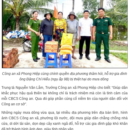
Công an xã Phong Hiệp cùng chính quyền địa phương thăm hỏi, hỗ trợ gia đình
ông Đặng Chí Hiếu (ngụ ấp 9B) bị thiệt hại do mưa dông
Trung tá Nguyễn Văn Lắm, Trưởng Công an xã Phong Hiệp cho biết: “Giúp dân
khắc phục hậu quả thiên tai không chỉ là trách nhiệm mà còn là tình cảm của
mỗi CBCS Công an. Qua đó góp phần củng cố niềm tin của người dân đối với
Công an cơ sở”.
Những ngày mưa dông vừa qua, tại nhiều địa phương trên địa bàn tỉnh, hình
ảnh CBCS Công an xã, phường lội nước, đội mưa giúp dân chằng chống nhà
cửa, di dời tài sản, dọn dẹp cây xanh ngã đổ, hỗ trợ các gia đình gặp khó khăn
đã trở thành hình ảnh đẹp, giàu tính nhân văn.