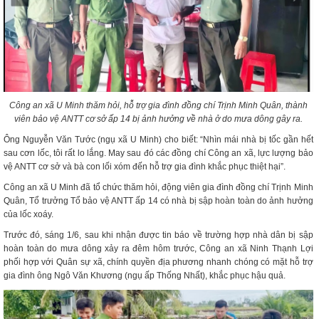
Công an xã U Minh thăm hỏi, hỗ trợ gia đình đồng chí Trịnh Minh Quân, thành
viên bảo vệ ANTT cơ sở ấp 14 bị ảnh hưởng về nhà ở do mưa dông gây ra.
Ông Nguyễn Văn Tước (ngụ xã U Minh) cho biết: “Nhìn mái nhà bị tốc gần hết
sau cơn lốc, tôi rất lo lắng. May sau đó các đồng chí Công an xã, lực lượng bảo
vệ ANTT cơ sở và bà con lối xóm đến hỗ trợ gia đình khắc phục thiệt hại”.
Công an xã U Minh đã tổ chức thăm hỏi, động viên gia đình đồng chí Trịnh Minh
Quân, Tổ trưởng Tổ bảo vệ ANTT ấp 14 có nhà bị sập hoàn toàn do ảnh hưởng
của lốc xoáy.
Trước đó, sáng 1/6, sau khi nhận được tin báo về trường hợp nhà dân bị sập
hoàn toàn do mưa dông xảy ra đêm hôm trước, Công an xã Ninh Thạnh Lợi
phối hợp với Quân sự xã, chính quyền địa phương nhanh chóng có mặt hỗ trợ
gia đình ông Ngô Văn Khương (ngụ ấp Thống Nhất), khắc phục hậu quả.