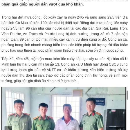
phần quà giúp người dân vượt qua khó khăn.
Trong hai đợt mưa dông, lốc xoáy xảy ra ngày 24/5 và rạng sáng 29/5 trên địa
bàn tỉnh Cà Mau có trên 100 căn nhà bị thiệt hại. Riêng đợt mưa dông, lốc xoáy
ngày 24/5 làm 96 căn nhà của người dân tại các địa bàn Giá Rai, Láng Tròn,
Vĩnh Phước, An Trạch và Phước Long bị ảnh hưởng, trong đó có 7 căn sập
hoàn toàn, 89 căn bị tốc mái; nhiều cây xanh, trụ điện cũng bị đổ. Công an xã,
phường trong tỉnh nhanh chóng triển khai các biện pháp hỗ trợ người dân khắc
phục hậu quả thiên tai, góp phần giảm thiểu thiệt hại, sớm ổn định cuộc sống.
Tiếp đó, đêm 4/6, một trận mưa kèm lốc xoáy tiếp tục xảy ra trên địa bàn xã U
Minh làm hư hại 5 căn nhà tại ấp 13. Công an xã U Minh huy động CBCS cùng
lực lượng tham gia bảo vệ ANTT cơ sở khẩn trương đến hiện trường hỗ trợ
người dân thu dọn tài sản, tháo dỡ các phần công trình hư hỏng, vệ sinh môi
trường, giúp các gia đình ổn định nơi ở tạm thời.