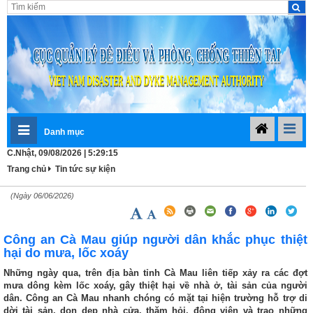
Danh mục
C.Nhật, 09/08/2026 | 5:29:16
Trang chủ
Tin tức sự kiện
(Ngày 06/06/2026)
Công an Cà Mau giúp người dân khắc phục thiệt
hại do mưa, lốc xoáy
Những ngày qua, trên địa bàn tỉnh Cà Mau liên tiếp xảy ra các đợt
mưa dông kèm lốc xoáy, gây thiệt hại về nhà ở, tài sản của người
dân. Công an Cà Mau nhanh chóng có mặt tại hiện trường hỗ trợ di
dời tài sản, dọn dẹp nhà cửa, thăm hỏi, động viên và trao những