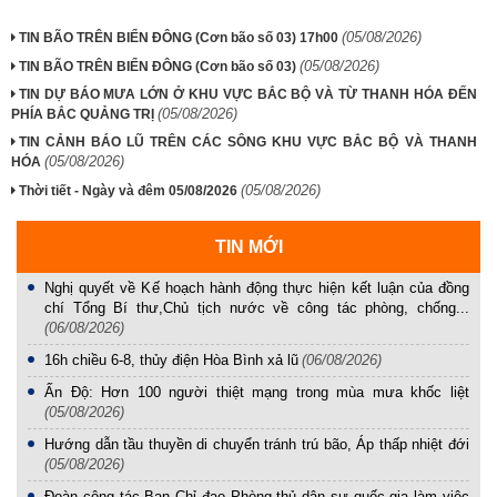
(05/08/2026)
TIN BÃO TRÊN BIỂN ĐÔNG (Cơn bão số 03) 17h00
(05/08/2026)
TIN BÃO TRÊN BIỂN ĐÔNG (Cơn bão số 03)
TIN DỰ BÁO MƯA LỚN Ở KHU VỰC BẮC BỘ VÀ TỪ THANH HÓA ĐẾN
(05/08/2026)
PHÍA BẮC QUẢNG TRỊ
TIN CẢNH BÁO LŨ TRÊN CÁC SÔNG KHU VỰC BẮC BỘ VÀ THANH
(05/08/2026)
HÓA
(05/08/2026)
Thời tiết - Ngày và đêm 05/08/2026
TIN MỚI
Nghị quyết về Kế hoạch hành động thực hiện kết luận của đồng
chí Tổng Bí thư,Chủ tịch nước về công tác phòng, chống...
(06/08/2026)
16h chiều 6-8, thủy điện Hòa Bình xả lũ
(06/08/2026)
Ấn Độ: Hơn 100 người thiệt mạng trong mùa mưa khốc liệt
(05/08/2026)
Hướng dẫn tầu thuyền di chuyển tránh trú bão, Áp thấp nhiệt đới
(05/08/2026)
Đoàn công tác Ban Chỉ đạo Phòng thủ dân sự quốc gia làm việc