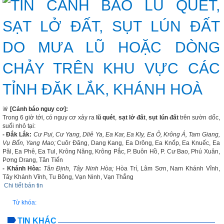
🚨
[Cảnh báo nguy cơ]:
Trong 6 giờ tới, có nguy cơ xảy ra
lũ quét
,
sạt lở đất
,
sụt lún đất
trên sườn dốc,
suối nhỏ tại:
- Đắk Lắk:
Cư Pui, Cư Yang, Dliê Ya, Ea Kar, Ea Kly, Ea Ô, Krông Á, Tam Giang,
Vụ Bổn, Yang Mao;
Cuôr Đăng, Dang Kang, Ea Drông, Ea Knốp, Ea Knuếc, Ea
Păl, Ea Phê, Ea Tul, Krông Năng, Krông Pắc, P. Buôn Hồ, P. Cư Bao, Phú Xuân,
Pơng Drang, Tân Tiến
- Khánh Hòa:
Tân Định, Tây Ninh Hòa;
Hòa Trí, Lâm Sơn, Nam Khánh Vĩnh,
Tây Khánh Vĩnh, Tu Bông, Vạn Ninh, Vạn Thắng
Chi tiết bản tin
Từ khóa:
TIN KHÁC