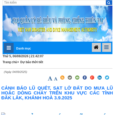
Danh mục
Thứ 5, 06/08/2026 | 21:42:07
Trang chủ
Dự báo thời tiết
(Ngày 04/09/2025)
CẢNH BÁO LŨ QUÉT, SẠT LỞ ĐẤT DO MƯA LŨ
HOẶC DÒNG CHẢY TRÊN KHU VỰC CÁC TỈNH
ĐĂK LẮK, KHÁNH HOÀ 3.9.2025