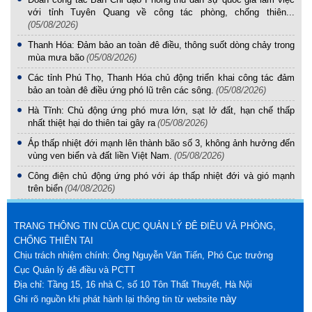
với tỉnh Tuyên Quang về công tác phòng, chống thiên...
(05/08/2026)
Thanh Hóa: Đảm bảo an toàn đê điều, thông suốt dòng chảy trong
mùa mưa bão
(05/08/2026)
Các tỉnh Phú Thọ, Thanh Hóa chủ động triển khai công tác đảm
bảo an toàn đê điều ứng phó lũ trên các sông.
(05/08/2026)
Hà Tĩnh: Chủ động ứng phó mưa lớn, sạt lở đất, hạn chế thấp
nhất thiệt hại do thiên tai gây ra
(05/08/2026)
Áp thấp nhiệt đới mạnh lên thành bão số 3, không ảnh hưởng đến
vùng ven biển và đất liền Việt Nam.
(05/08/2026)
Công điện chủ động ứng phó với áp thấp nhiệt đới và gió mạnh
trên biển
(04/08/2026)
TRANG THÔNG TIN CỦA CỤC QUẢN LÝ ĐÊ ĐIỀU VÀ PHÒNG,
CHỐNG THIÊN TAI
Chịu trách nhiệm chính: Ông Nguyễn Văn Tiến, Phó Cục trưởng
Cục Quản lý đê điều và PCTT
Địa chỉ: Tầng 15, 16 nhà C, số 10 Tôn Thất Thuyết, Hà Nội
này
Ghi rõ nguồn khi phát hành lại thông tin từ website