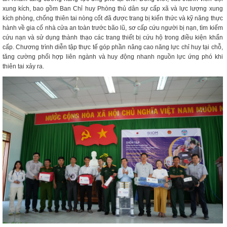
xung kích, bao gồm Ban Chỉ huy Phòng thủ dân sự cấp xã và lực lượng xung
kích phòng, chống thiên tai nòng cốt đã được trang bị kiến thức và kỹ năng thực
hành về gia cố nhà cửa an toàn trước bão lũ, sơ cấp cứu người bị nạn, tìm kiếm
cứu nạn và sử dụng thành thạo các trang thiết bị cứu hộ trong điều kiện khẩn
cấp. Chương trình diễn tập thực tế góp phần nâng cao năng lực chỉ huy tại chỗ,
tăng cường phối hợp liên ngành và huy động nhanh nguồn lực ứng phó khi
thiên tai xảy ra.