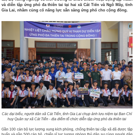
và diễn tập ứng phó đa thiên tai tại hai xã Cát Tiến và Ngô Mây, tỉnh
Gia Lai, nhằm củng cố năng lực sẵn sàng ứng phó cho cộng đồng.
Các đại biểu, người dân xã Cát Tiến, tỉnh Gia Lai chụp ảnh lưu niệm tại Ban Chỉ
huy Quân sự xã Cát Tiến - địa điểm tổ chức diễn tập ứng phó đa thiên tai
Gần 100 cán bộ lực lượng xung kích phòng, chống thiên tai cấp xã đã được tập
huấn và gần 500 cán bộ, chiến sĩ lực lượng phòng thủ dân sự cùng người dân