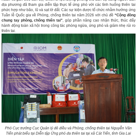
địa phương đã tham gia diễn tập thực tế ứng phó với các tình huống thiên tai
phức hợp như bão, lũ và sạt lở đất. Các sự kiện được tổ chức nhằm hưởng ứng
Tuần lễ Quốc gia về Phòng, chống thiên tai năm 2026 với chủ đề
“Cộng đồng
chung tay phòng, chống thiên tai”
, góp phần nâng cao nhận thức, thúc đẩy
hành động toàn xã hội trong công tác phòng ngừa, ứng phó và giảm nhẹ rủi ro
thiên tai.
Phó Cục trưởng Cục Quản lý đê điều và Phòng, chống thiên tai Nguyễn Văn
Tiến phát biểu tại Diễn tập Ứng phó đa thiên tai tại xã Cát Tiến, tỉnh Gia Lai