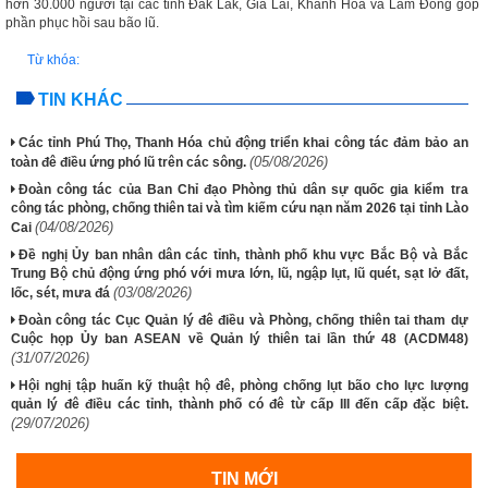
hơn 30.000 người tại các tỉnh Đắk Lắk, Gia Lai, Khánh Hòa và Lâm Đồng góp
phần phục hồi sau bão lũ.
Từ khóa:
TIN KHÁC
Các tỉnh Phú Thọ, Thanh Hóa chủ động triển khai công tác đảm bảo an
(05/08/2026)
toàn đê điều ứng phó lũ trên các sông.
Đoàn công tác của Ban Chỉ đạo Phòng thủ dân sự quốc gia kiểm tra
công tác phòng, chống thiên tai và tìm kiếm cứu nạn năm 2026 tại tỉnh Lào
(04/08/2026)
Cai
Đề nghị Ủy ban nhân dân các tỉnh, thành phố khu vực Bắc Bộ và Bắc
Trung Bộ chủ động ứng phó với mưa lớn, lũ, ngập lụt, lũ quét, sạt lở đất,
(03/08/2026)
lốc, sét, mưa đá
Đoàn công tác Cục Quản lý đê điều và Phòng, chống thiên tai tham dự
Cuộc họp Ủy ban ASEAN về Quản lý thiên tai lần thứ 48 (ACDM48)
(31/07/2026)
Hội nghị tập huấn kỹ thuật hộ đê, phòng chống lụt bão cho lực lượng
quản lý đê điều các tỉnh, thành phố có đê từ cấp III đến cấp đặc biệt.
(29/07/2026)
TIN MỚI