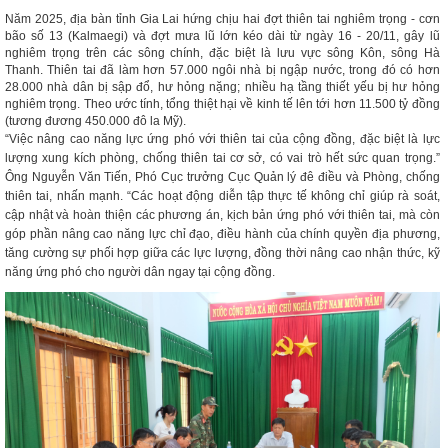
Năm 2025, địa bàn tỉnh Gia Lai hứng chịu hai đợt thiên tai nghiêm trọng - cơn
bão số 13 (Kalmaegi) và đợt mưa lũ lớn kéo dài từ ngày 16 - 20/11, gây lũ
nghiêm trọng trên các sông chính, đặc biệt là lưu vực sông Kôn, sông Hà
Thanh. Thiên tai đã làm hơn 57.000 ngôi nhà bị ngập nước, trong đó có hơn
28.000 nhà dân bị sập đổ, hư hỏng nặng; nhiều hạ tầng thiết yếu bị hư hỏng
nghiêm trọng. Theo ước tính, tổng thiệt hại về kinh tế lên tới hơn 11.500 tỷ đồng
(tương đương 450.000 đô la Mỹ).
“Việc nâng cao năng lực ứng phó với thiên tai của cộng đồng, đặc biệt là lực
lượng xung kích phòng, chống thiên tai cơ sở, có vai trò hết sức quan trọng.”
Ông Nguyễn Văn Tiến, Phó Cục trưởng Cục Quản lý đê điều và Phòng, chống
thiên tai, nhấn mạnh. “Các hoạt động diễn tập thực tế không chỉ giúp rà soát,
cập nhật và hoàn thiện các phương án, kịch bản ứng phó với thiên tai, mà còn
góp phần nâng cao năng lực chỉ đạo, điều hành của chính quyền địa phương,
tăng cường sự phối hợp giữa các lực lượng, đồng thời nâng cao nhận thức, kỹ
năng ứng phó cho người dân ngay tại cộng đồng.