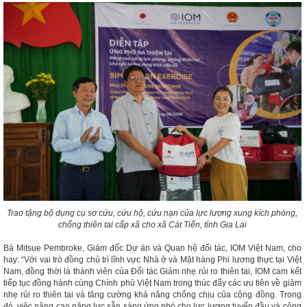
Trao tặng bộ dụng cụ sơ cứu, cứu hộ, cứu nạn của lực lượng xung kích phòng,
chống thiên tai cấp xã cho xã Cát Tiến, tỉnh Gia Lai
Bà Mitsue Pembroke, Giám đốc Dự án và Quan hệ đối tác, IOM Việt Nam, cho
hay: “Với vai trò đồng chủ trì lĩnh vực Nhà ở và Mặt hàng Phi lương thực tại Việt
Nam, đồng thời là thành viên của Đối tác Giảm nhẹ rủi ro thiên tai, IOM cam kết
tiếp tục đồng hành cùng Chính phủ Việt Nam trong thúc đẩy các ưu tiên về giảm
nhẹ rủi ro thiên tai và tăng cường khả năng chống chịu của cộng đồng. Trong
đó, việc nâng cao năng lực sẵn sàng ứng phó cho lực lượng tuyến đầu và cộng