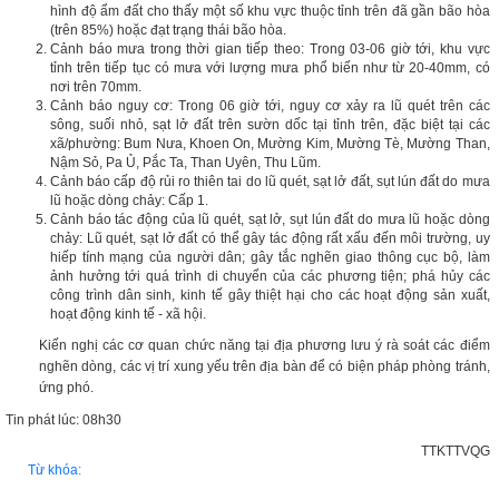
hình độ ẩm đất cho thấy một số khu vực thuộc tỉnh trên đã gần bão hòa
(trên 85%) hoặc đạt trạng thái bão hòa.
Cảnh báo mưa trong thời gian tiếp theo: Trong 03-06 giờ tới, khu vực
tỉnh trên tiếp tục có mưa với lượng mưa phổ biến như từ 20-40mm, có
nơi trên 70mm.
Cảnh báo nguy cơ: Trong 06 giờ tới, nguy cơ xảy ra lũ quét trên các
sông, suối nhỏ, sạt lở đất trên sườn dốc tại tỉnh trên, đặc biệt tại các
xã/phường: Bum Nưa, Khoen On, Mường Kim, Mường Tè, Mường Than,
Nậm Sỏ, Pa Ủ, Pắc Ta, Than Uyên, Thu Lũm.
Cảnh báo cấp độ rủi ro thiên tai do lũ quét, sạt lở đất, sụt lún đất do mưa
lũ hoặc dòng chảy: Cấp 1.
Cảnh báo tác động của lũ quét, sạt lở, sụt lún đất do mưa lũ hoặc dòng
chảy: Lũ quét, sạt lở đất có thể gây tác động rất xấu đến môi trường, uy
hiếp tính mạng của người dân; gây tắc nghẽn giao thông cục bộ, làm
ảnh hưởng tới quá trình di chuyển của các phương tiện; phá hủy các
công trình dân sinh, kinh tế gây thiệt hại cho các hoạt động sản xuất,
hoạt động kinh tế - xã hội.
Kiến nghị các cơ quan chức năng tại địa phương lưu ý rà soát các điểm
nghẽn dòng, các vị trí xung yếu trên địa bàn để có biện pháp phòng tránh,
ứng phó.
Tin phát lúc: 08h30
TTKTTVQG
Từ khóa: