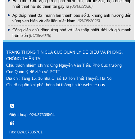
Hà Tĩnh: Chủ động ứng phó mưa lớn, sạt lở đất, hạn chế thấp
nhất thiệt hại do thiên tai gây ra
(05/08/2026)
Áp thấp nhiệt đới mạnh lên thành bão số 3, không ảnh hưởng đến
vùng ven biển và đất liền Việt Nam.
(05/08/2026)
Công điện chủ động ứng phó với áp thấp nhiệt đới và gió mạnh
trên biển
(04/08/2026)
TRANG THÔNG TIN CỦA CỤC QUẢN LÝ ĐÊ ĐIỀU VÀ PHÒNG,
CHỐNG THIÊN TAI
Chịu trách nhiệm chính: Ông Nguyễn Văn Tiến, Phó Cục trưởng
Cục Quản lý đê điều và PCTT
Địa chỉ: Tầng 15, 16 nhà C, số 10 Tôn Thất Thuyết, Hà Nội
này
Ghi rõ nguồn khi phát hành lại thông tin từ website
Điện thoại: 024.37335804
Fax: 024.37335701