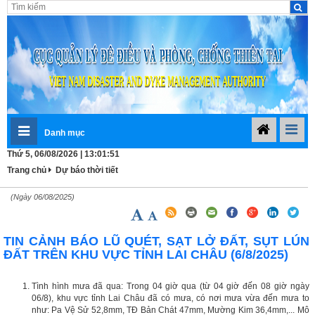
Danh mục
Thứ 5, 06/08/2026 | 13:01:51
Trang chủ
Dự báo thời tiết
(Ngày 06/08/2025)
TIN CẢNH BÁO LŨ QUÉT, SẠT LỞ ĐẤT, SỤT LÚN
ĐẤT TRÊN KHU VỰC TỈNH LAI CHÂU (6/8/2025)
Tình hình mưa đã qua: Trong 04 giờ qua (từ 04 giờ đến 08 giờ ngày
06/8), khu vực tỉnh Lai Châu đã có mưa, có nơi mưa vừa đến mưa to
như: Pa Vệ Sử 52,8mm, TĐ Bản Chát 47mm, Mường Kim 36,4mm,... Mô