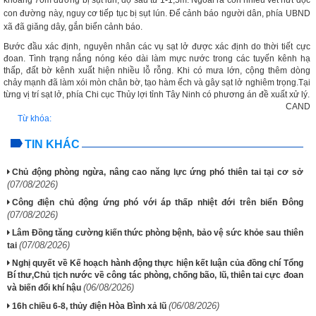
khoảng 70m đường bị sụt lún, độ sâu từ 1-1,5m. Ngoài ra còn nhiều vết nứt dọc
con đường này, nguy cơ tiếp tục bị sụt lún. Để cảnh báo người dân, phía UBND
xã đã giăng dây, gắn biển cảnh báo.
Bước đầu xác định, nguyên nhân các vụ sạt lở được xác định do thời tiết cực
đoan. Tình trạng nắng nóng kéo dài làm mực nước trong các tuyến kênh hạ
thấp, đất bờ kênh xuất hiện nhiều lỗ rỗng. Khi có mưa lớn, cộng thêm dòng
chảy mạnh đã làm xói mòn chân bờ, tạo hàm ếch và gây sạt lở nghiêm trọng.Tại
từng vị trí sạt lở, phía Chi cục Thủy lợi tỉnh Tây Ninh có phương án đề xuất xử lý.
CAND
Từ khóa:
TIN KHÁC
Chủ động phòng ngừa, nâng cao năng lực ứng phó thiên tai tại cơ sở
(07/08/2026)
Công điện chủ động ứng phó với áp thấp nhiệt đới trên biển Đông
(07/08/2026)
Lâm Đồng tăng cường kiến thức phòng bệnh, bảo vệ sức khỏe sau thiên
(07/08/2026)
tai
Nghị quyết về Kế hoạch hành động thực hiện kết luận của đồng chí Tổng
Bí thư,Chủ tịch nước về công tác phòng, chống bão, lũ, thiên tai cực đoan
(06/08/2026)
và biến đổi khí hậu
(06/08/2026)
16h chiều 6-8, thủy điện Hòa Bình xả lũ