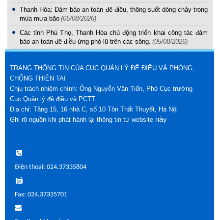
Thanh Hóa: Đảm bảo an toàn đê điều, thông suốt dòng chảy trong
mùa mưa bão
(05/08/2026)
Các tỉnh Phú Thọ, Thanh Hóa chủ động triển khai công tác đảm
bảo an toàn đê điều ứng phó lũ trên các sông.
(05/08/2026)
TRANG THÔNG TIN CỦA CỤC QUẢN LÝ ĐÊ ĐIỀU VÀ PHÒNG,
CHỐNG THIÊN TAI
Chịu trách nhiệm chính: Ông Nguyễn Văn Tiến, Phó Cục trưởng
Cục Quản lý đê điều và PCTT
Địa chỉ: Tầng 15, 16 nhà C, số 10 Tôn Thất Thuyết, Hà Nội
này
Ghi rõ nguồn khi phát hành lại thông tin từ website
Điện thoại: 024.37335804
Fax: 024.37335701