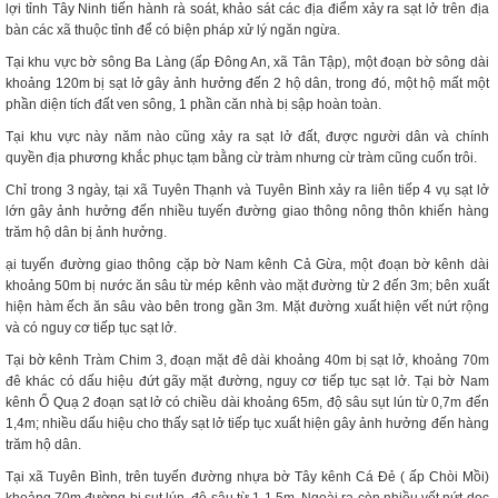
lợi tỉnh Tây Ninh tiến hành rà soát, khảo sát các địa điểm xảy ra sạt lở trên địa
bàn các xã thuộc tỉnh để có biện pháp xử lý ngăn ngừa.
Tại khu vực bờ sông Ba Làng (ấp Đông An, xã Tân Tập), một đoạn bờ sông dài
khoảng 120m bị sạt lở gây ảnh hưởng đến 2 hộ dân, trong đó, một hộ mất một
phần diện tích đất ven sông, 1 phần căn nhà bị sập hoàn toàn.
Tại khu vực này năm nào cũng xảy ra sạt lở đất, được người dân và chính
quyền địa phương khắc phục tạm bằng cừ tràm nhưng cừ tràm cũng cuốn trôi.
Chỉ trong 3 ngày, tại xã Tuyên Thạnh và Tuyên Bình xảy ra liên tiếp 4 vụ sạt lở
lớn gây ảnh hưởng đến nhiều tuyến đường giao thông nông thôn khiến hàng
trăm hộ dân bị ảnh hưởng.
ại tuyến đường giao thông cặp bờ Nam kênh Cả Gừa, một đoạn bờ kênh dài
khoảng 50m bị nước ăn sâu từ mép kênh vào mặt đường từ 2 đến 3m; bên xuất
hiện hàm ếch ăn sâu vào bên trong gần 3m. Mặt đường xuất hiện vết nứt rộng
và có nguy cơ tiếp tục sạt lở.
Tại bờ kênh Tràm Chim 3, đoạn mặt đê dài khoảng 40m bị sạt lở, khoảng 70m
đê khác có dấu hiệu đứt gãy mặt đường, nguy cơ tiếp tục sạt lở. Tại bờ Nam
kênh Ổ Quạ 2 đoạn sạt lở có chiều dài khoảng 65m, độ sâu sụt lún từ 0,7m đến
1,4m; nhiều dấu hiệu cho thấy sạt lở tiếp tục xuất hiện gây ảnh hưởng đến hàng
trăm hộ dân.
Tại xã Tuyên Bình, trên tuyến đường nhựa bờ Tây kênh Cá Đẻ ( ấp Chòi Mồi)