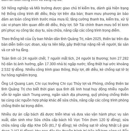
Sở Nông nghiệp và Môi trường được giao chủ trì kiểm tra, đánh giá hiện trạng
hệ thống công trình đê điều, thủy lợi trên địa bàn; tham mưu phương án bảo
đảm an toàn công trình trước mùa mưa lũ; tăng cường thanh tra, kiểm tra, xử lý
các vi phạm liên quan đến đê điều, thủy lợi. Sở Tài chính tham mưu bố trí kinh
phí phục vụ công tác duy tu, sửa chữa, nâng cấp các công trình trọng điểm.
Theo thống kê của Ủy ban Nhân dân tỉnh Quảng Trị, năm 2025, thiên tai trên địa
bàn diễn biến cực đoan, xảy ra liên tiếp, gây thiệt hại nặng nề về người, tài sản
và cơ sở hạ tầng.
Toàn tỉnh có 24 người chết, 7 người mất tích, 24 người bị thương; hơn 27.282
hộ dân bị ảnh hưởng, gần 17.300 nhà bị ngập nước; tổng thiệt hại ước khoảng
2.532 tỷ đồng. Nhiều công trình giao thông, thủy lợi, đê điều, kè chống sạt lở bị
hư hỏng nghiêm trọng.
Ông Lê Quang Lam, Chi cục trưởng Chi cục Thủy lợi và Phòng, chống thiên tai
tỉnh Quảng Trị cho biết thời gian qua tỉnh đã linh hoạt huy động nhiều nguồn
vốn từ ngân sách Trung ương, ngân sách địa phương, quỹ phòng chống thiên
tai cùng các nguồn hợp pháp khác để sửa chữa, nâng cấp các công trình phòng
chống thiên tai trọng điểm.
Nhiều dự án cấp bách đã được triển khai và đưa vào vận hành phục vụ sản
xuất, dân sinh như Sửa chữa cấp bách hồ Vực Tròn (hơn 120 tỷ đồng); sửa
chữa nâng cấp đập Khe Dỗi (81,7 tỷ đồng); kè chống sạt lở sông Nhật Lệ giai