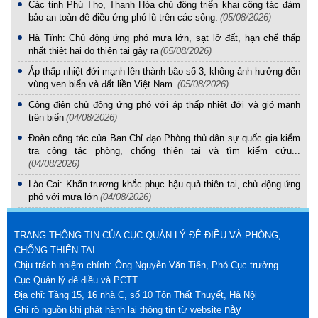
Các tỉnh Phú Thọ, Thanh Hóa chủ động triển khai công tác đảm
bảo an toàn đê điều ứng phó lũ trên các sông.
(05/08/2026)
Hà Tĩnh: Chủ động ứng phó mưa lớn, sạt lở đất, hạn chế thấp
nhất thiệt hại do thiên tai gây ra
(05/08/2026)
Áp thấp nhiệt đới mạnh lên thành bão số 3, không ảnh hưởng đến
vùng ven biển và đất liền Việt Nam.
(05/08/2026)
Công điện chủ động ứng phó với áp thấp nhiệt đới và gió mạnh
trên biển
(04/08/2026)
Đoàn công tác của Ban Chỉ đạo Phòng thủ dân sự quốc gia kiểm
tra công tác phòng, chống thiên tai và tìm kiếm cứu...
(04/08/2026)
Lào Cai: Khẩn trương khắc phục hậu quả thiên tai, chủ động ứng
phó với mưa lớn
(04/08/2026)
TRANG THÔNG TIN CỦA CỤC QUẢN LÝ ĐÊ ĐIỀU VÀ PHÒNG,
CHỐNG THIÊN TAI
Chịu trách nhiệm chính: Ông Nguyễn Văn Tiến, Phó Cục trưởng
Cục Quản lý đê điều và PCTT
Địa chỉ: Tầng 15, 16 nhà C, số 10 Tôn Thất Thuyết, Hà Nội
này
Ghi rõ nguồn khi phát hành lại thông tin từ website