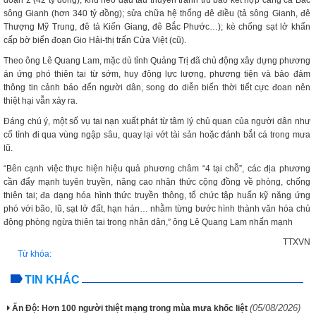
đoạn 2 (42 tỷ đồng); khu neo đậu tàu thuyền tránh trú bão kết hợp cảng cá Bắc
sông Gianh (hơn 340 tỷ đồng); sửa chữa hệ thống đê điều (tả sông Gianh, đê
Thượng Mỹ Trung, đê tả Kiến Giang, đê Bắc Phước…); kè chống sạt lở khẩn
cấp bờ biển đoạn Gio Hải-thị trấn Cửa Việt (cũ).
Theo ông Lê Quang Lam, mặc dù tỉnh Quảng Trị đã chủ động xây dựng phương
án ứng phó thiên tai từ sớm, huy động lực lượng, phương tiện và bảo đảm
thông tin cảnh báo đến người dân, song do diễn biến thời tiết cực đoan nên
thiệt hại vẫn xảy ra.
Đáng chú ý, một số vụ tai nạn xuất phát từ tâm lý chủ quan của người dân như
cố tình đi qua vùng ngập sâu, quay lại vớt tài sản hoặc đánh bắt cá trong mưa
lũ.
“Bên cạnh việc thực hiện hiệu quả phương châm “4 tại chỗ”, các địa phương
cần đẩy mạnh tuyên truyền, nâng cao nhận thức cộng đồng về phòng, chống
thiên tai; đa dạng hóa hình thức truyền thông, tổ chức tập huấn kỹ năng ứng
phó với bão, lũ, sạt lở đất, hạn hán… nhằm từng bước hình thành văn hóa chủ
động phòng ngừa thiên tai trong nhân dân,” ông Lê Quang Lam nhấn mạnh
TTXVN
Từ khóa:
TIN KHÁC
(05/08/2026)
Ấn Độ: Hơn 100 người thiệt mạng trong mùa mưa khốc liệt