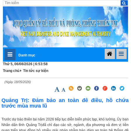
Danh mục
Thứ 5, 06/08/2026 | 6:53:58
Trang chủ
Tin tức sự kiện
(Ngày 18/05/2026)
Quảng Trị: Đảm bảo an toàn đê điều, hồ chứa
trước mùa mưa lũ
Trước dự báo thiên tai năm 2026 tiếp tục diễn biến phức tạp, khó lường, Ủy ban
Nhân dân tỉnh Quảng Trịđã chỉ đạo các sở, ngành, địa phương và đơn vị liên
quan triển khai đồng bộ nhiều giải pháp nhằm bảo đảm an toàn hệ thống đê