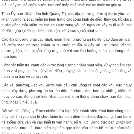
điều thủy lợi, hồ chứa nước, hạn chế thấp nhất thiệt hại do thiên tai gây ra.
Theo Ủy ban Nhân dân tỉnh Quảng Trị, các địa phương, đơn vị được yêu cầu
khẩn trương rà soát, kiểm tra hiện trạng các công trình đê điều, thủy lợi, hồ chứa
nước; đồng thời kiểm tra các khu vực xung yếu có nguy cơ xảy ra lũ quét, sạt
lở đất, ngập lụt để kịp thời phát hiện, xử lý các sự cố phát sinh.
Các địa phương phải cập nhật, hoàn thiện phương án hộ đê, bảo đảm an toàn
hồ chứa theo phương châm “4 tại chỗ;” chuẩn bị đầy đủ lực lượng, vật tư,
phương tiện, thiết bị sẵn sàng ứng phó với các tình huống khẩn cấp trong mùa
mưa bão.
Công tác tuần tra, canh gác được tăng cường nhằm phát hiện, xử lý nghiêm các
hành vi vi phạm pháp luật về đê điều, thủy lợi, lấn chiếm lòng sông, bãi sông và
hành lang bảo vệ công trình.
Các xã, phường, đặc khu được yêu cầu chủ động rà soát các khu vực nguy
hiểm, xây dựng phương án sơ tán dân, tổ chức cảnh báo tại những điểm có
nguy cơ cao; đồng thời triển khai nạo vét, khơi thông dòng chảy, bảo đảm tiêu
úng, thoát lũ hiệu quả.
Đối với các Công ty Trách nhiệm hữu hạn Một thành viên Khai thác công trình
thủy lợi, tỉnh yêu cầu tổ chức kiểm tra toàn diện hồ chứa, đập dâng, trạm bơm,
hệ thống cửa van và các thiết bị vận hành; bố trí lực lượng trực ban 24/24 giờ
trong mùa mưa, lũ; thực hiện nghiêm quy trình vận hành hồ chứa nhằm bảo
đảm an toàn công trình và vùng hạ du.