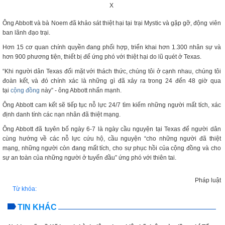
X
Ông Abbott và bà Noem đã khảo sát thiệt hại tại trại Mystic và gặp gỡ, động viên
ban lãnh đạo trại.
Hơn 15 cơ quan chính quyền đang phối hợp, triển khai hơn 1.300 nhân sự và
hơn 900 phương tiện, thiết bị để ứng phó với thiệt hại do lũ quét ở Texas.
“Khi người dân Texas đối mặt với thách thức, chúng tôi ở cạnh nhau, chúng tôi
đoàn kết, và đó chính xác là những gì đã xảy ra trong 24 đến 48 giờ qua
tại
cộng đồng
này” - ông Abbott nhấn mạnh.
Ông Abbott cam kết sẽ tiếp tục nỗ lực 24/7 tìm kiếm những người mất tích, xác
định danh tính các nạn nhân đã thiệt mạng.
Ông Abbott đã tuyên bố ngày 6-7 là ngày cầu nguyện tại Texas để người dân
cùng hướng về các nỗ lực cứu hộ, cầu nguyện “cho những người đã thiệt
mạng, những người còn đang mất tích, cho sự phục hồi của cộng đồng và cho
sự an toàn của những người ở tuyến đầu” ứng phó với thiên tai.
Pháp luật
Từ khóa:
TIN KHÁC