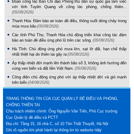
Đoàn công tác Ban Chỉ đạo Phòng thủ dân sự quốc gia làm việc
với tỉnh Tuyên Quang về công tác phòng, chống thiên...
(05/08/2026)
Thanh Hóa: Đảm bảo an toàn đê điều, thông suốt dòng chảy trong
mùa mưa bão
(05/08/2026)
Các tỉnh Phú Thọ, Thanh Hóa chủ động triển khai công tác đảm
bảo an toàn đê điều ứng phó lũ trên các sông.
(05/08/2026)
Hà Tĩnh: Chủ động ứng phó mưa lớn, sạt lở đất, hạn chế thấp
nhất thiệt hại do thiên tai gây ra
(05/08/2026)
Áp thấp nhiệt đới mạnh lên thành bão số 3, không ảnh hưởng đến
vùng ven biển và đất liền Việt Nam.
(05/08/2026)
Công điện chủ động ứng phó với áp thấp nhiệt đới và gió mạnh
trên biển
(04/08/2026)
TRANG THÔNG TIN CỦA CỤC QUẢN LÝ ĐÊ ĐIỀU VÀ PHÒNG,
CHỐNG THIÊN TAI
Chịu trách nhiệm chính: Ông Nguyễn Văn Tiến, Phó Cục trưởng
Cục Quản lý đê điều và PCTT
Địa chỉ: Tầng 15, 16 nhà C, số 10 Tôn Thất Thuyết, Hà Nội
này
Ghi rõ nguồn khi phát hành lại thông tin từ website