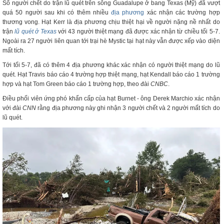
Số người chết do trận lũ quét trên sông Guadalupe ở bang Texas (Mỹ) đã vượt
quá 50 người sau khi có thêm nhiều
địa phương
xác nhận các trường hợp
thương vong. Hạt Kerr là địa phương chịu thiệt hại về người nặng nề nhất do
trận
lũ quét ở Texas
với 43 người thiệt mạng đã được xác nhận từ chiều tối 5-7.
Ngoài ra 27 người liên quan tới trại hè Mystic tại hạt này vẫn được xếp vào diện
mất tích.
Tới tối 5-7, đã có thêm 4 địa phương khác xác nhận có người thiệt mạng do lũ
quét. Hạt Travis báo cáo 4 trường hợp thiệt mạng, hạt Kendall báo cáo 1 trường
hợp và hạt Tom Green báo cáo 1 trường hợp, theo đài
CNBC
.
Điều phối viên ứng phó khẩn cấp của hạt Burnet - ông Derek Marchio xác nhận
với đài
CNN
rằng địa phương này ghi nhận 3 người chết và 2 người mất tích do
lũ quét.