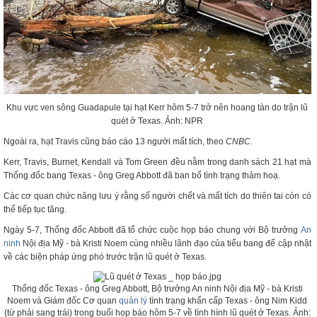
Khu vực ven sông Guadapule tại hạt Kerr hôm 5-7 trở nên hoang tàn do trận lũ
quét ở Texas. Ảnh: NPR
Ngoài ra, hạt Travis cũng báo cáo 13 người mất tích, theo
CNBC
.
Kerr, Travis, Burnet, Kendall và Tom Green đều nằm trong danh sách 21 hạt mà
Thống đốc bang Texas - ông Greg Abbott đã ban bố tình trạng thảm hoạ.
Các cơ quan chức năng lưu ý rằng số người chết và mất tích do thiên tai còn có
thể tiếp tục tăng.
Ngày 5-7, Thống đốc Abbott đã tổ chức cuộc họp báo chung với Bộ trưởng
An
ninh
Nội địa Mỹ - bà Kristi Noem cùng nhiều lãnh đạo của tiểu bang để cập nhật
về các biện pháp ứng phó trước trận lũ quét ở Texas.
Thống đốc Texas - ông Greg Abbott, Bộ trưởng An ninh Nội địa Mỹ - bà Kristi
Noem và Giám đốc Cơ quan
quản lý
tình trạng khẩn cấp Texas - ông Nim Kidd
(từ phải sang trái) trong buổi họp báo hôm 5-7 về tình hình lũ quét ở Texas. Ảnh: