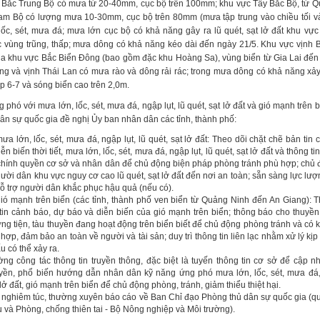
Bắc Trung Bộ có mưa từ 20-40mm, cục bộ trên 100mm; khu vực Tây Bắc Bộ, từ Q
m Bộ có lượng mưa 10-30mm, cục bộ trên 80mm (mưa tập trung vào chiều tối v
ốc, sét, mưa đá; mưa lớn cục bộ có khả năng gây ra lũ quét, sạt lở đất khu vực
c vùng trũng, thấp; mưa dông có khả năng kéo dài đến ngày 21/5. Khu vực vịnh 
ủa khu vực Bắc Biển Đông (bao gồm đặc khu Hoàng Sa), vùng biển từ Gia Lai đế
g và vịnh Thái Lan có mưa rào và dông rải rác; trong mưa dông có khả năng xảy 
p 6-7 và sóng biển cao trên 2,0m.
phó với mưa lớn, lốc, sét, mưa đá, ngập lụt, lũ quét, sạt lở đất và gió mạnh trên 
ân sự quốc gia đề nghị Ủy ban nhân dân các tỉnh, thành phố:
ưa lớn, lốc, sét, mưa đá, ngập lụt, lũ quét, sạt lở đất: Theo dõi chặt chẽ bản tin
ễn biến thời tiết, mưa lớn, lốc, sét, mưa đá, ngập lụt, lũ quét, sạt lở đất và thông ti
chính quyền cơ sở và nhân dân để chủ động biện pháp phòng tránh phù hợp; chủ đ
ười dân khu vực nguy cơ cao lũ quét, sạt lở đất đến nơi an toàn; sẵn sàng lực lượ
hỗ trợ người dân khắc phục hậu quả (nếu có).
gió mạnh trên biển (các tỉnh, thành phố ven biển từ Quảng Ninh đến An Giang): T
tin cảnh báo, dự báo và diễn biến của gió mạnh trên biển; thông báo cho thuyền
ng tiện, tàu thuyền đang hoạt động trên biển biết để chủ động phòng tránh và có 
hợp, đảm bảo an toàn về người và tài sản; duy trì thông tin liên lạc nhằm xử lý kịp 
u có thể xảy ra.
ng công tác thông tin truyền thông, đặc biệt là tuyến thông tin cơ sở để cập nhậ
uyền, phổ biến hướng dẫn nhân dân kỹ năng ứng phó mưa lớn, lốc, sét, mưa đá, 
 lở đất, gió mạnh trên biển để chủ động phòng, tránh, giảm thiểu thiệt hại.
 nghiêm túc, thường xuyên báo cáo về Ban Chỉ đạo Phòng thủ dân sự quốc gia (
u và Phòng, chống thiên tai - Bộ Nông nghiệp và Môi trường).