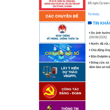
Đề nghị Ủy ban n
Từ khóa:
TIN KHÁ
Do ảnh hưởng
(09/08/2026)
Nước đã rút, 
Chủ động ứng
Bão Dolphin q
Đóng cửa xả đ
đảm bảo an to