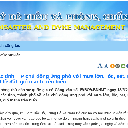
ch công tác
n tức sự kiện
)
c tỉnh, TP chủ động ứng phó với mưa lớn, lốc, sét,
t lở đất, gió mạnh trên biển.
Phòng thủ dân sự quốc gia có Công văn số 15/BCĐ-BNNMT ngày 18/5/2
các tỉnh, thành phố về việc chủ động ứng phó với mưa lớn, lốc, sét,
ất, gió mạnh trên biển
ày vừa qua, khu vực Bắc Bộ, Trung Bộ và Nam Bộ cục bộ có nơi mưa to đến rất
ệt hại về người và ngập cục bộ tại một số đô thị, ngầm tràn, sạt lở một số vị trí đườ
i. Theo bản tin của Trung tâm Dự báo khí tượng thủy văn Quốc gia, ngày và đêm 1