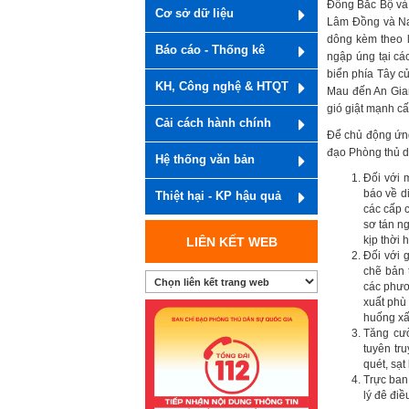
Đông Bắc Bộ và 
Cơ sở dữ liệu
Lâm Đồng và Na
dông kèm theo l
Báo cáo - Thống kê
ngập úng tại cá
biển phía Tây c
KH, Công nghệ & HTQT
Mau đến An Gian
gió giật mạnh cấ
Cải cách hành chính
Để chủ động ứng 
đạo Phòng thủ d
Hệ thống văn bản
Đối với m
báo về di
Thiệt hại - KP hậu quả
các cấp 
sơ tán ng
kịp thời 
LIÊN KẾT WEB
Đối với 
chẽ bản 
các phươ
xuất phù 
huống xấ
Tăng cườ
tuyên tr
quét, sạt
Trực ban
lý đê điề