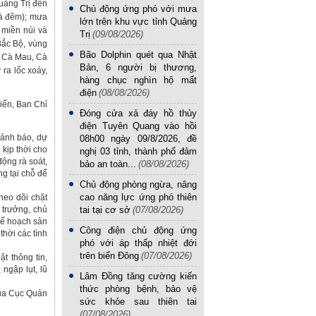
uảng Trị đến
Chủ động ứng phó với mưa
à đêm); mưa
lớn trên khu vực tỉnh Quảng
 miền núi và
Trị
(09/08/2026)
Bắc Bộ, vùng
Bão Dolphin quét qua Nhật
n Cà Mau, Cà
Bản, 6 người bị thương,
ra lốc xoáy,
hàng chục nghìn hộ mất
điện
(08/08/2026)
biển, Ban Chỉ
Đóng cửa xả đáy hồ thủy
điện Tuyên Quang vào hồi
 cảnh báo, dự
08h00 ngày 09/8/2026, đề
n kịp thời cho
nghị 03 tỉnh, thành phố đảm
ộng rà soát,
bảo an toàn...
(08/08/2026)
ng tại chỗ để
Chủ động phòng ngừa, nâng
cao năng lực ứng phó thiên
heo dõi chặt
 trưởng, chủ
tai tại cơ sở
(07/08/2026)
kế hoạch sản
Công điện chủ động ứng
thời các tình
phó với áp thấp nhiệt đới
trên biển Đông
(07/08/2026)
t thông tin,
ngập lụt, lũ
Lâm Đồng tăng cường kiến
thức phòng bệnh, bảo vệ
qua Cục Quản
sức khỏe sau thiên tai
(07/08/2026)