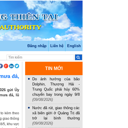
Đăng nhập
Liên hệ
English
TIN MỚI
 mưa đá,
Do ảnh hưởng của bão
Dolphin, Thượng Hải -
Trung Quốc phải hủy 60%
026 gửi Ủy
chuyến bay trong ngày 9/8
 mưa đá, lũ
(09/08/2026)
Nước đã rút, giao thông các
xã biên giới ở Quảng Trị đã
 to kèm theo
trở lại bình thường
ng giao thông
(09/08/2026)
8/5, khu vực