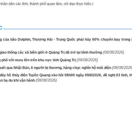
hân dân các tỉnh, thành phố quan tâm, chỉ đạo thực hiện./.
C
 của bão Dolphin, Thượng Hải - Trung Quốc phải hủy 60% chuyến bay trong 
(09/08/2026)
giao thông các xã biên giới ở Quảng Trị đã trở lại bình thường
(09/08/2026)
 phó với mưa lớn trên khu vực tỉnh Quảng Trị
(08/08/2026
uét qua Nhật Bản, 6 người bị thương, hàng chục nghìn hộ mất điện
áy hồ thủy điện Tuyên Quang vào hồi 08h00 ngày 09/8/2026, đề nghị 03 tỉnh, t
(08/08/2026)
àn hạ du khi vận hành