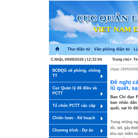
Thư điện tử
Văn phòng điện tử
Lị
C.Nhật, 09/08/2026 | 12:32:04
Trang chủ
Ti
(Ngày 19/05/2026
BCĐQG về phòng, chống
TT
Đề nghị cá
lũ quét, sạ
Cục Quản lý đê điều và
PCTT
Ban Chỉ đạo 
ban nhân dân 
Tổ chức PCTT các cấp
quét, sạt lở đ
Chiến lược - Kế hoạch
Trong những ng
lốc, sét, gây thi
Chương trình - Dự án
khu vực miền nú