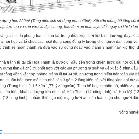
ây dựng hơn 220m² (Tổng diện tích sử dụng trên 440m²). Kết cấu móng bê tông cốt t
hịu lực cao và sàn vượt lũ đặc chủng, bảo đảm an toàn tuyệt đối ngay cả khi lũ lớn 
ng cốt lõi là phòng tránh thiên tai, trong điều kiện thời tiết bình thường, đây sẽ 
óa, hội họp và tổ chức các hoạt động cộng đồng lý tưởng cho người dân trong vùn
g trình sẽ hoàn thành và đưa vào sử dụng ngay vào tháng 9 năm nay, kịp thời
nhà tránh lũ tại xã Hòa Thịnh là bước đi đầu tiên trong chiến lược dài hơi của t
 dựng tỉnh đã chủ trì, phối hợp với các địa phương rà soát và đề xuất lộ trình đầu
t cộng đồng kết hợp phòng, tránh lũ tại 34 xã, phường trọng điểm trên toàn địa b
ược chuẩn hóa theo mô hình nhà cấp 3 gồm 2 tầng kiên cố, với tổng kinh phí dự ki
ồng (Trung bình từ 1,5 đến 1,77 tỷ đồng/căn). Theo kế hoạch phân bổ, nhiều địa
u tiên triển khai số lượng lớn như: xã Hòa Thịnh (14 công trình), xã Hòa Mỹ (13 
(18 công trình)... nhằm thiết lập một mạng lưới an toàn toàn diện cho người dân
Nông nghiệ
C