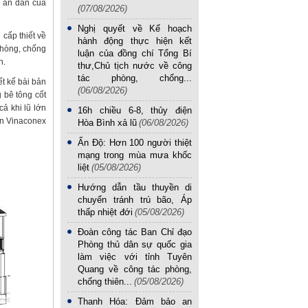
n an dân của
(07/08/2026)
Nghị quyết về Kế hoạch
cấp thiết về
hành động thực hiện kết
 phòng, chống
luận của đồng chí Tổng Bí
n.
thư,Chủ tịch nước về công
tác phòng, chống...
ết kế bài bản
(06/08/2026)
 bê tông cốt
ả khi lũ lớn
16h chiều 6-8, thủy điện
ện Vinaconex
Hòa Bình xả lũ
(06/08/2026)
Ấn Độ: Hơn 100 người thiệt
mạng trong mùa mưa khốc
liệt
(05/08/2026)
Hướng dẫn tầu thuyền di
chuyển tránh trú bão, Áp
thấp nhiệt đới
(05/08/2026)
Đoàn công tác Ban Chỉ đạo
Phòng thủ dân sự quốc gia
làm việc với tỉnh Tuyên
Quang về công tác phòng,
chống thiên...
(05/08/2026)
Thanh Hóa: Đảm bảo an