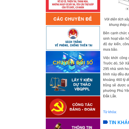
Với diện tích x
khung thép c
Bên cạnh chức nă
sinh hoạt văn h
độ dự kiến, côn
mưa bão.
Việc khởi công 
Trước đó, Sở Xây
295 nhà sinh hoạ
trình này đều đ
khoảng 460 tỷ đ
trũng sẽ được ư
phường Phú Yên 
Đắk Lắk.
Từ khóa:
TIN KHÁ