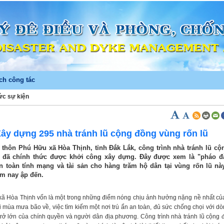
ch công tác
tức sự kiện
)
Xây dựng 295 nhà tránh lũ cộng đồng vùng rốn lũ
ại thôn Phú Hữu xã Hòa Thịnh, tỉnh Đắk Lắk, công trình nhà tránh lũ c
n đã chính thức được khởi công xây dựng. Đây được xem là "pháo đà
n toàn tính mạng và tài sản cho hàng trăm hộ dân tại vùng rốn lũ nà
m nay ập đến.
ã Hòa Thịnh vốn là một trong những điểm nóng chịu ảnh hưởng nặng nề nhất của t
i mùa mưa bão về, việc tìm kiếm một nơi trú ẩn an toàn, đủ sức chống chọi với dò
 trở lớn của chính quyền và người dân địa phương. Công trình nhà tránh lũ cộng đ