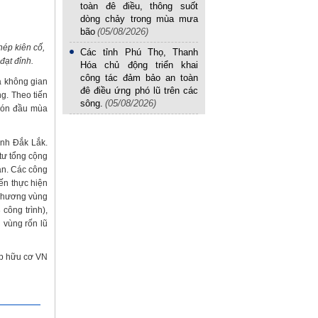
toàn đê điều, thông suốt
dòng chảy trong mùa mưa
bão
(05/08/2026)
hép kiên cố,
Các tỉnh Phú Thọ, Thanh
đạt đỉnh.
Hóa chủ động triển khai
công tác đảm bảo an toàn
là không gian
đê điều ứng phó lũ trên các
g. Theo tiến
sông.
(05/08/2026)
 đón đầu mùa
ỉnh Đắk Lắk.
 tư tổng cộng
àn. Các công
ến thực hiện
 phương vùng
công trình),
 vùng rốn lũ
p hữu cơ VN