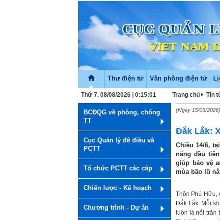
Thư điện tử
Văn phòng điện tử
Lị
Thứ 7, 08/08/2026 | 0:15:01
Trang chủ
Tin 
(Ngày 15/06/2026
BCĐQG về phòng, chống
TT
Đắk Lắk: 
Cục Quản lý đê điều và
Chiều 14/6, t
PCTT
năng đầu tiê
giúp bảo vệ a
Tổ chức PCTT các cấp
mùa bão lũ nă
Chiến lược - Kế hoạch
Thôn Phú Hữu, x
Đắk Lắk. Mỗi kh
Chương trình - Dự án
luôn là nỗi trăn