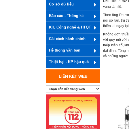
Phú Hữu được kh
Cơ sở dữ liệu
vùng tâm lũ.
Theo ông Phương
Báo cáo - Thống kê
nơi sơ tán, trú 
thiên tai ngay t
KH, Công nghệ & HTQT
Không đơn thuần 
Cải cách hành chính
với quy mô với 
thép kiên cố, kh
Hệ thống văn bản
đạt đỉnh. Tổng m
và những người
Thiệt hại - KP hậu quả
LIÊN KẾT WEB