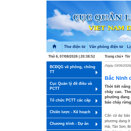
Thư điện tử
Văn phòng điện tử
Lị
Thứ 6, 07/08/2026 | 20:38:53
Trang chủ
Tin
(Ngày 03/06/2026
BCĐQG về phòng, chống
TT
Bắc Ninh 
Cục Quản lý đê điều và
Thời tiết nắn
PCTT
cháy cao. The
phường đang ở
Tổ chức PCTT các cấp
báo cháy rừng
Chiến lược - Kế hoạch
Căn cứ dự báo 
phương đang ở 
Chương trình - Dự án
Hải, Tân Sơn, B