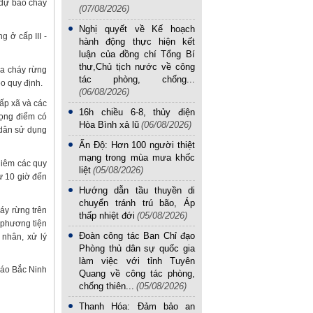
 dự báo cháy
(07/08/2026)
Nghị quyết về Kế hoạch
 ở cấp III -
hành động thực hiện kết
luận của đồng chí Tổng Bí
thư,Chủ tịch nước về công
ữa cháy rừng
tác phòng, chống...
o quy định.
(06/08/2026)
ấp xã và các
16h chiều 6-8, thủy điện
rọng điểm có
Hòa Bình xả lũ
(06/08/2026)
 dân sử dụng
Ấn Độ: Hơn 100 người thiệt
mạng trong mùa mưa khốc
hiêm các quy
liệt
(05/08/2026)
ừ 10 giờ đến
Hướng dẫn tầu thuyền di
chuyển tránh trú bão, Áp
áy rừng trên
thấp nhiệt đới
(05/08/2026)
 phương tiện
Đoàn công tác Ban Chỉ đạo
 nhân, xử lý
Phòng thủ dân sự quốc gia
làm việc với tỉnh Tuyên
áo Bắc Ninh
Quang về công tác phòng,
chống thiên...
(05/08/2026)
Thanh Hóa: Đảm bảo an