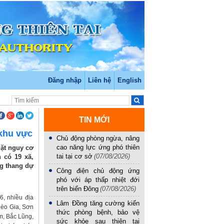
Đăng nhập
Liên hệ
English
TIN MỚI
 khu vực
Chủ động phòng ngừa, nâng
cao năng lực ứng phó thiên
mặt nguy cơ
tai tại cơ sở
(07/08/2026)
 có 19 xã,
g thang dự
Công điện chủ động ứng
phó với áp thấp nhiệt đới
trên biển Đông
(07/08/2026)
6, nhiều địa
Lâm Đồng tăng cường kiến
Đèo Gia, Sơn
thức phòng bệnh, bảo vệ
m, Bắc Lũng,
sức khỏe sau thiên tai