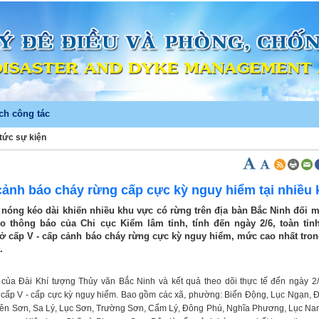
ch công tác
 tức sự kiện
)
cảnh báo cháy rừng cấp cực kỳ nguy hiểm tại nhiều
g nóng kéo dài khiến nhiều khu vực có rừng trên địa bàn Bắc Ninh đối 
o thông báo của Chi cục Kiểm lâm tỉnh, tính đến ngày 2/6, toàn tỉnh
 cấp V - cấp cảnh báo cháy rừng cực kỳ nguy hiểm, mức cao nhất tron
.
của Đài Khí tượng Thủy văn Bắc Ninh và kết quả theo dõi thực tế đến ngày 2/
cấp V - cấp cực kỳ nguy hiểm. Bao gồm các xã, phường: Biển Động, Lục Ngạn, 
iên Sơn, Sa Lý, Lục Sơn, Trường Sơn, Cẩm Lý, Đông Phú, Nghĩa Phương, Lục Na