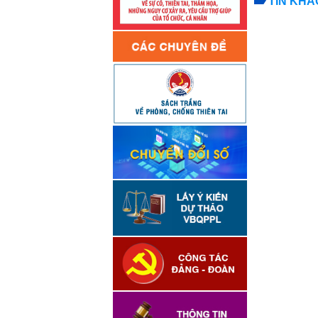
TIN KHÁ
Chủ động phòn
Công điện chủ
Lâm Đồng tăn
Nghị quyết v
công tác phòng,
16h chiều 6-8