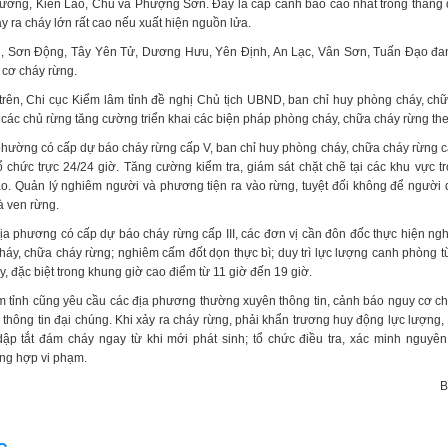
ương, Kiên Lao, Chũ và Phượng Sơn. Đây là cấp cảnh báo cao nhất trong thang
y ra cháy lớn rất cao nếu xuất hiện nguồn lửa.
, Sơn Động, Tây Yên Tử, Dương Hưu, Yên Định, An Lạc, Vân Sơn, Tuấn Đạo đang
 cơ cháy rừng.
 trên, Chi cục Kiểm lâm tỉnh đề nghị Chủ tịch UBND, ban chỉ huy phòng cháy, ch
 các chủ rừng tăng cường triển khai các biện pháp phòng cháy, chữa cháy rừng the
 phường có cấp dự báo cháy rừng cấp V, ban chỉ huy phòng cháy, chữa cháy rừng c
ổ chức trực 24/24 giờ. Tăng cường kiểm tra, giám sát chặt chẽ tại các khu vực t
o. Quản lý nghiêm người và phương tiện ra vào rừng, tuyệt đối không để người
à ven rừng.
ịa phương có cấp dự báo cháy rừng cấp III, các đơn vị cần đôn đốc thực hiện ng
háy, chữa cháy rừng; nghiêm cấm đốt dọn thực bì; duy trì lực lượng canh phòng t
, đặc biệt trong khung giờ cao điểm từ 11 giờ đến 19 giờ.
m tỉnh cũng yêu cầu các địa phương thường xuyên thông tin, cảnh báo nguy cơ ch
 thông tin đại chúng. Khi xảy ra cháy rừng, phải khẩn trương huy động lực lượng,
ập tắt đám cháy ngay từ khi mới phát sinh; tổ chức điều tra, xác minh nguyên
ng hợp vi phạm.
B