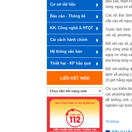
Bảo Đài, Nam D
Cơ sở dữ liệu
rừng, nguy cơ xả
Các xã: Đại Sơn
Báo cáo - Thống kê
cấp cao về nguy
KH, Công nghệ & HTQT
Trước tình hình
các xã, phường,
Cải cách hành chính
Đối với các xã,
chủ rừng phải t
Hệ thống văn bản
nguy cơ cháy ca
lửa trong rừng v
Thiệt hại - KP hậu quả
Đối với những đ
định về phòng c
LIÊN KẾT WEB
20 giờ hằng ngày
Chi cục Kiểm lâ
các phương tiện
để khống chế, d
nghiêm các trườ
Từ khóa: