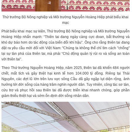
Thứ trưởng Bộ Nông nghiệp và Môi trường Nguyễn Hoàng Hiệp phát biểu khai
mạc
Phát biểu khai mạc sự kiện, Thứ trưởng Bộ Nông nghiệp và Môi trường Nguyễn
Hoàng Hiệp nhấn mạnh: “Thiên tai đang ngày càng cực đoan, bất thường và
khó dự báo hơn do tác động của biến đổi khí hậu”. Ông cho rằng thiên tai đang
đặt ra yêu cầu mới đối với Việt Nam: "Chúng ta không thể chỉ tìm cách "chống"
lại sự tàn phá của thiên tai, mà phải “Chủ động quản lý rủi ro và sống an toàn
với thiên tai”.
Theo Thứ trưởng Nguyễn Hoàng Hiệp, năm 2025, thiên tai đã khiến 484 người
chết, mất tích và gây thiệt hại kinh tế hơn 104.000 tỷ đồng. Riêng tại Thái
Nguyên, các đợt lũ lớn trên lưu vực sông Cầu đã gây ngập lụt diện rộng, ảnh
hưởng tới đời sống của hàng trăm nghìn người dân. Tuy nhiên, công tác sơ tán,
cứu trợ và phục hồi sau thiên tai đã được triển khai nhanh chóng, góp phần
giảm thiểu thiệt hại và sớm ổn định đời sống nhân dân.