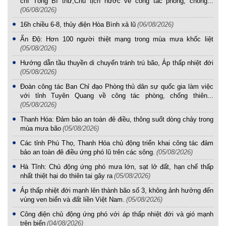
chí Tổng Bí thư,Chủ tịch nước về công tác phòng, chống...
(06/08/2026)
16h chiều 6-8, thủy điện Hòa Bình xả lũ
(06/08/2026)
Ấn Độ: Hơn 100 người thiệt mạng trong mùa mưa khốc liệt
(05/08/2026)
Hướng dẫn tầu thuyền di chuyển tránh trú bão, Áp thấp nhiệt đới
(05/08/2026)
Đoàn công tác Ban Chỉ đạo Phòng thủ dân sự quốc gia làm việc
với tỉnh Tuyên Quang về công tác phòng, chống thiên...
(05/08/2026)
Thanh Hóa: Đảm bảo an toàn đê điều, thông suốt dòng chảy trong
mùa mưa bão
(05/08/2026)
Các tỉnh Phú Thọ, Thanh Hóa chủ động triển khai công tác đảm
bảo an toàn đê điều ứng phó lũ trên các sông.
(05/08/2026)
Hà Tĩnh: Chủ động ứng phó mưa lớn, sạt lở đất, hạn chế thấp
nhất thiệt hại do thiên tai gây ra
(05/08/2026)
Áp thấp nhiệt đới mạnh lên thành bão số 3, không ảnh hưởng đến
vùng ven biển và đất liền Việt Nam.
(05/08/2026)
Công điện chủ động ứng phó với áp thấp nhiệt đới và gió mạnh
trên biển
(04/08/2026)