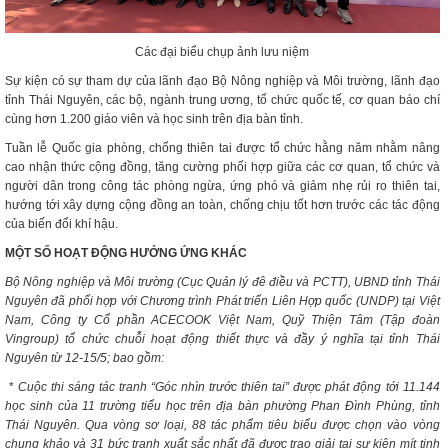
Các đại biểu chụp ảnh lưu niệm
Sự kiện có sự tham dự của lãnh đạo Bộ Nông nghiệp và Môi trường, lãnh đạo
tỉnh Thái Nguyên, các bộ, ngành trung ương, tổ chức quốc tế, cơ quan báo chí
cùng hơn 1.200 giáo viên và học sinh trên địa bàn tỉnh.
Tuần lễ Quốc gia phòng, chống thiên tai được tổ chức hằng năm nhằm nâng
cao nhận thức cộng đồng, tăng cường phối hợp giữa các cơ quan, tổ chức và
người dân trong công tác phòng ngừa, ứng phó và giảm nhẹ rủi ro thiên tai,
hướng tới xây dựng cộng đồng an toàn, chống chịu tốt hơn trước các tác động
của biến đổi khí hậu.
MỘT SỐ HOẠT ĐỘNG HƯỞNG ỨNG KHÁC
Bộ Nông nghiệp và Môi trường (Cục Quản lý đê điều và PCTT), UBND tỉnh Thái
Nguyên đã phối hợp với Chương trình Phát triển Liên Hợp quốc (UNDP) tại Việt
Nam, Công ty Cổ phần ACECOOK Việt Nam, Quỹ Thiện Tâm (Tập đoàn
Vingroup) tổ chức chuỗi hoạt động thiết thực và đầy ý nghĩa tại tỉnh Thái
Nguyên từ 12-15/5; bao gồm:
*
Cuộc thi sáng tác tranh “Góc nhìn trước thiên tai” được phát động tới 11.144
học sinh của 11 trường tiểu học trên địa bàn phường Phan Đình Phùng, tỉnh
Thái Nguyên. Qua vòng sơ loại, 88 tác phẩm tiêu biểu được chọn vào vòng
chung khảo và 31 bức tranh xuất sắc nhất đã được trao giải tại sự kiện mít tinh