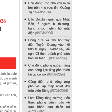
Chủ động ứng phó với mưa
lớn trên khu vực tỉnh Quảng
Trị
(09/08/2026)
Bão Dolphin quét qua Nhật
Bản, 6 người bị thương,
hàng chục nghìn hộ mất
điện
(08/08/2026)
Đóng cửa xả đáy hồ thủy
điện Tuyên Quang vào hồi
08h00 ngày 09/8/2026, đề
nghị 03 tỉnh, thành phố đảm
bảo an toàn...
(08/08/2026)
Chủ động phòng ngừa, nâng
cao năng lực ứng phó thiên
ành áp thấp
tai tại cơ sở
(07/08/2026)
ức gió mạnh
Công điện chủ động ứng
g 24 giờ tới,
phó với áp thấp nhiệt đới
trên biển Đông
(07/08/2026)
ân các tỉnh,
Lâm Đồng tăng cường kiến
thức phòng bệnh, bảo vệ
sức khỏe sau thiên tai
ức kiểm đếm,
(07/08/2026)
 biết vị trí,