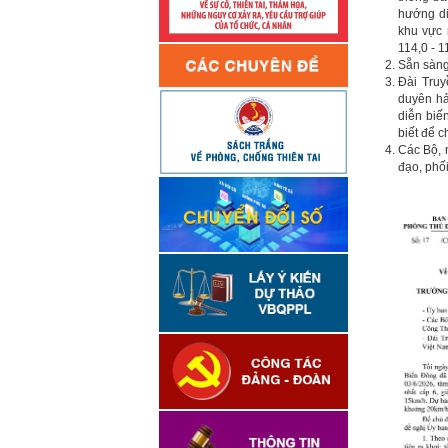
hướng di
khu vực 
114,0 - 
Sẵn sàng 
Đài Truy
duyên hả
diễn biế
biết để 
Các Bộ, 
đạo, phố