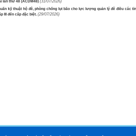
(31/07/2026)
tai lần thứ 48 (ACDM48)
huấn kỹ thuật hộ đê, phòng chống lụt bão cho lực lượng quản lý đê điều các tỉ
(29/07/2026)
p III đến cấp đặc biệt.