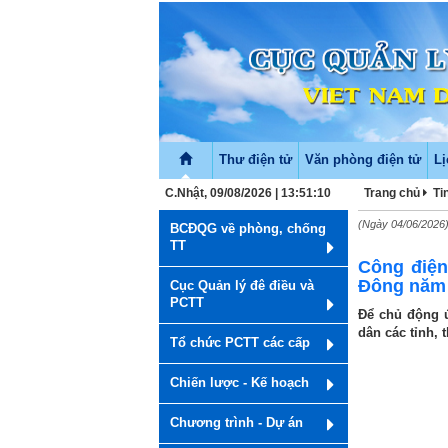
Thư điện tử
Văn phòng điện tử
Lị
C.Nhật, 09/08/2026 | 13:51:10
Trang chủ
Ti
(Ngày 04/06/2026
BCĐQG về phòng, chống
TT
Công điện
Đông năm
Cục Quản lý đê điều và
PCTT
Để chủ động 
dân các tỉnh,
Tổ chức PCTT các cấp
Chiến lược - Kế hoạch
Chương trình - Dự án