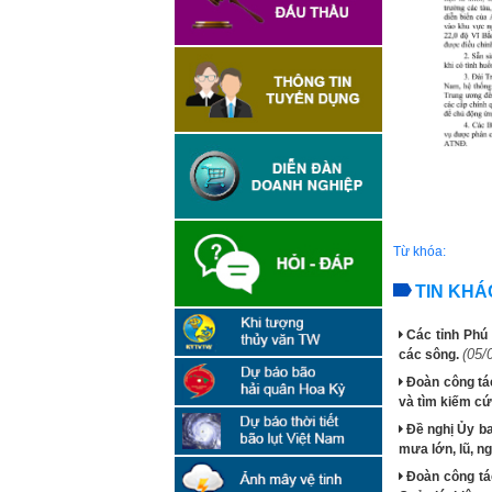
Từ khóa:
TIN KHÁ
Các tỉnh Phú 
(05/
các sông.
Đoàn công tác
và tìm kiếm cứ
Đề nghị Ủy b
mưa lớn, lũ, ng
Đoàn công tá