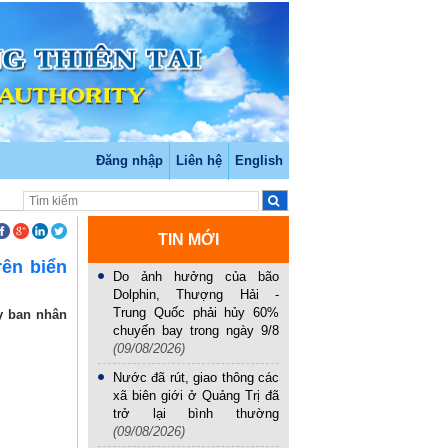
Đăng nhập
Liên hệ
English
TIN MỚI
rên biển
Do ảnh hưởng của bão
Dolphin, Thượng Hải -
Trung Quốc phải hủy 60%
y ban nhân
chuyến bay trong ngày 9/8
(09/08/2026)
Nước đã rút, giao thông các
xã biên giới ở Quảng Trị đã
trở lại bình thường
(09/08/2026)