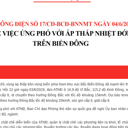
6, vùng áp thấp trên vùng biển phía Nam khu vực Bắc Biển Đông đã mạnh lên th
Đ). Hồi 22 giờ ngày 03/6/2026, tâm ATNĐ ở 16,9 độ Vĩ Bắc, 115,2 độ Kinh Đông, s
ật cấp 8, di chuyển theo hướng Đông Bắc với tốc độ khoảng 15km/h. Dự báo tron
theo hướng Đông Bắc tốc độ khoảng 20km/h, sức gió cấp 6, giật cấp 8.
g phó với ATNĐ, Ban Chỉ đạo Phòng thủ dân sự quốc gia đề nghị Ủy ban nhân d
c Bộ, ngành:
 chặt chẽ diễn biến của ATNĐ; quản lý chặt chẽ các phương tiện ra khơi; tổ ch
o cho chủ các phương tiện, thuyền trưởng các tàu, thuyền đang hoạt động trên biển