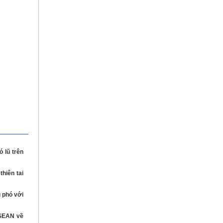
 lũ trên
hiên tai
 phó với
ASEAN về