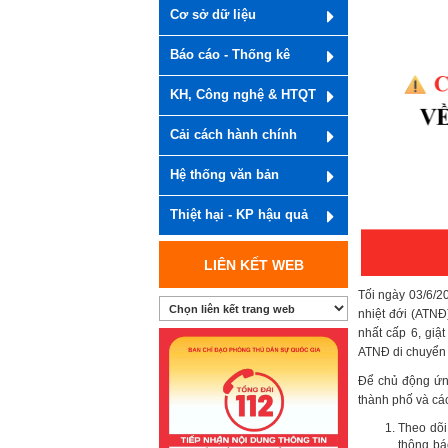
Cơ sở dữ liệu
Báo cáo - Thống kê
KH, Công nghệ & HTQT
Cải cách hành chính
Hệ thống văn bản
Thiệt hại - KP hậu quả
LIÊN KẾT WEB
Tối ngày 03/6/202
nhiệt đới (ATN
nhất cấp 6, gi
ATNĐ di chuyển 
Để chủ động ứn
thành phố và cá
Theo dõi
thông bá