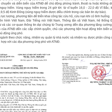
 chuyển và diễn biến của ATNĐ để chủ động phòng tránh, thoát ra hoặc không d
nguy hiểm. Vùng nguy hiểm trong 24 giờ tới: từ vĩ tuyến 16,0 - 22,0 độ Vĩ Bắc; t
119,5 độ Kinh Đông (vùng nguy hiểm được điều chỉnh trong các bản tin dự báo).
lực lượng, phương tiện để triển khai công tác cứu hộ, cứu nạn khi có tình huống.
ền hình Việt Nam, Đài Tiếng nói Việt Nam, Thông tấn xã Việt Nam, hệ thống Đ
i và các cơ quan thông tin đại chúng từ Trung ương đến địa phương tăng cường 
n của ATNĐ đến các cấp chính quyền, chủ các phương tiện hoạt động trên biển 
chủ động ứng phó.
ngành theo chức năng, nhiệm vụ quản lý nhà nước và nhiệm vụ được phân công 
i hợp với các địa phương ứng phó với ATNĐ.