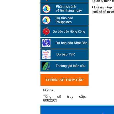
Quản lý thiên 
Hội nghị tập 
phố có đê từ cấ
THỐNG KÊ TRUY CẬP
Online:
Tổng số truy cập:
6082209