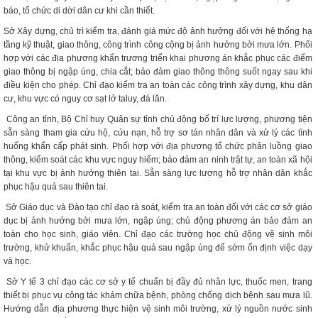
báo, tổ chức di dời dân cư khi cần thiết.
Sở Xây dựng, chủ trì kiểm tra, đánh giá mức độ ảnh hưởng đối với hệ thống hạ
tầng kỹ thuật, giao thông, công trình công cộng bị ảnh hưởng bởi mưa lớn. Phối
hợp với các địa phương khẩn trương triển khai phương án khắc phục các điểm
giao thông bị ngập úng, chia cắt; bảo đảm giao thông thông suốt ngay sau khi
điều kiện cho phép. Chỉ đạo kiểm tra an toàn các công trình xây dựng, khu dân
cư, khu vực có nguy cơ sạt lở taluy, đá lăn.
Công an tỉnh, Bộ Chỉ huy Quân sự tỉnh chủ động bố trí lực lượng, phương tiện
sẵn sàng tham gia cứu hộ, cứu nạn, hỗ trợ sơ tán nhân dân và xử lý các tình
huống khẩn cấp phát sinh. Phối hợp với địa phương tổ chức phân luồng giao
thông, kiểm soát các khu vực nguy hiểm; bảo đảm an ninh trật tự, an toàn xã hội
tại khu vực bị ảnh hưởng thiên tai. Sẵn sàng lực lượng hỗ trợ nhân dân khắc
phục hậu quả sau thiên tai.
Sở Giáo dục và Đào tạo chỉ đạo rà soát, kiểm tra an toàn đối với các cơ sở giáo
dục bị ảnh hưởng bởi mưa lớn, ngập úng; chủ động phương án bảo đảm an
toàn cho học sinh, giáo viên. Chỉ đạo các trường học chủ động vệ sinh môi
trường, khử khuẩn, khắc phục hậu quả sau ngập úng để sớm ổn định việc dạy
và học.
Sở Y tế 3 chỉ đạo các cơ sở y tế chuẩn bị đầy đủ nhân lực, thuốc men, trang
thiết bị phục vụ công tác khám chữa bệnh, phòng chống dịch bệnh sau mưa lũ.
Hướng dẫn địa phương thực hiện vệ sinh môi trường, xử lý nguồn nước sinh