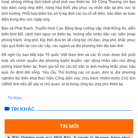
hoạt, phòng chống dịch bệnh phát sinh sau thiên tai. Sở Công Thương chỉ đạo
bảo đảm cung ứng điện, hàng hóa thiết yếu phục vụ nhân dân tại khu vực bị
ảnh hưởng. Phối hợp kiểm tra, xử lý kịp thời các sự cố về điện, bảo đảm an toàn
điện trong khu vực ngập úng.
Báo và Phát thanh, Truyền hình Cao Bằng tăng cường cập nhật thông tin, diễn
biến thời tiết, cảnh báo nguy cơ thiên tai; hướng dẫn nhân dân các biện pháp
phòng tránh, ứng phó. Kịp thời đưa tin về công tác chỉ đạo, ứng phó, khắc phục
hậu quả thiên tai của các cấp, các ngành và địa phương trên địa bàn tỉnh.
Đề nghị Ủy ban Mặt trận Tổ quốc Việt Nam tỉnh và các tổ chức đoàn thể phối
hợp với chính quyền địa phương tuyên truyền, vận động nhân dân chủ động
phòng tránh thiên tai; tham gia hỗ trợ các hộ dân bị ảnh hưởng khắc phục hậu
quả, ổn định đời sống. Yêu cầu Thủ trưởng các cơ quan, đơn vị, địa phương
nghiêm túc triển khai thực hiện Công điện này; chịu trách nhiệm trước Chủ tịch
UBND tỉnh nếu để xảy ra chủ quan, lơ là trong công tác ứng phó thiên tai.
Từ khóa:
TIN KHÁC
TIN MỚI
Bão Dolphin quét qua Nhật Bản, 6 người bị thương, hàng chục