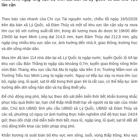
lân cận
Theo báo cáo nhanh của Chi cục Tài nguyên nước, chiều tối ngày 16/5/2026
trên địa bàn xã Lý Quốc, xã Đàm Thủy và một số khu vực lân cận xảy ra mưa
lớn cục bộ với cường suất rất lớn; trong đó lượng mưa đo được từ 19h00 đến
23h00 tại trạm Minh Long đạt 314,0 mm, trạm Đàm Thủy đạt 212,8 mm, gây
ngập úng nhiều khu vực dân cư, ảnh hưởng đến nhà ở, giao thông, trường học
và đời sống nhân dân.
Mưa lớn đã làm 114 nhà dân tại xã Lý Quốc bị ngập nước; tuyến Quốc lộ 4A tại
khu vực cầu Bản Thầng bị ngập sâu khoảng 0,7m; tuyến giao thông nông thôn
xóm Bản Thang, khu vực cầu Nà Mu bị ngập sâu trên 3 m; Trường Mầm non và
Trường Tiểu học Minh Long bị ngập nước. Nguy cơ tiếp tục xảy ra mưa lớn cục
bộ, ngập úng, lũ quét, sạt lở đất trong thời gian tới là rất cao, có thể tiếp tục ảnh
hưởng đến đời sống hân dân và hạ tầng thiết yếu.
Để chủ động ứng phó, tiếp tục theo dõi sát diễn biến thời tiết, khẩn trương khắc
phục hậu quả thiên tai, hạn chế thấp nhất thiệt hại về người và tài sản của nhân
dân, Chủ tịch UBND tỉnh yêu cầu UBND xã Lý Quốc, UBND xã Đàm Thủy và
các xã, phường có nguy cơ ảnh hưởng thực hiện nghiêm chế độ trực ban 24/24
giờ; theo dõi chặt chẽ diễn biến thời tiết, mưa lũ, ngập úng, lũ quét, sạt lở đất để
chủ động triển khai các biện pháp ứng phó.
Khẩn trương rà soát toàn bộ khu vực ven sông, suối, vùng thấp trũng, khu vực