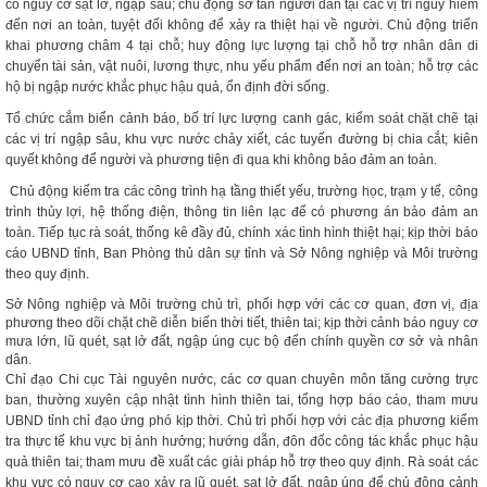
có nguy cơ sạt lở, ngập sâu; chủ động sơ tán người dân tại các vị trí nguy hiểm
đến nơi an toàn, tuyệt đối không để xảy ra thiệt hại về người. Chủ động triển
khai phương châm 4 tại chỗ; huy động lực lượng tại chỗ hỗ trợ nhân dân di
chuyển tài sản, vật nuôi, lương thực, nhu yếu phẩm đến nơi an toàn; hỗ trợ các
hộ bị ngập nước khắc phục hậu quả, ổn định đời sống.
Tổ chức cắm biển cảnh báo, bố trí lực lượng canh gác, kiểm soát chặt chẽ tại
các vị trí ngập sâu, khu vực nước chảy xiết, các tuyến đường bị chia cắt; kiên
quyết không để người và phương tiện đi qua khi không bảo đảm an toàn.
Chủ động kiểm tra các công trình hạ tầng thiết yếu, trường học, trạm y tế, công
trình thủy lợi, hệ thống điện, thông tin liên lạc để có phương án bảo đảm an
toàn. Tiếp tục rà soát, thống kê đầy đủ, chính xác tình hình thiệt hại; kịp thời báo
cáo UBND tỉnh, Ban Phòng thủ dân sự tỉnh và Sở Nông nghiệp và Môi trường
theo quy định.
Sở Nông nghiệp và Môi trường chủ trì, phối hợp với các cơ quan, đơn vị, địa
phương theo dõi chặt chẽ diễn biến thời tiết, thiên tai; kịp thời cảnh báo nguy cơ
mưa lớn, lũ quét, sạt lở đất, ngập úng cục bộ đến chính quyền cơ sở và nhân
dân.
Chỉ đạo Chi cục Tài nguyên nước, các cơ quan chuyên môn tăng cường trực
ban, thường xuyên cập nhật tình hình thiên tai, tổng hợp báo cáo, tham mưu
UBND tỉnh chỉ đạo ứng phó kịp thời. Chủ trì phối hợp với các địa phương kiểm
tra thực tế khu vực bị ảnh hưởng; hướng dẫn, đôn đốc công tác khắc phục hậu
quả thiên tai; tham mưu đề xuất các giải pháp hỗ trợ theo quy định. Rà soát các
khu vực có nguy cơ cao xảy ra lũ quét, sạt lở đất, ngập úng để chủ động cảnh