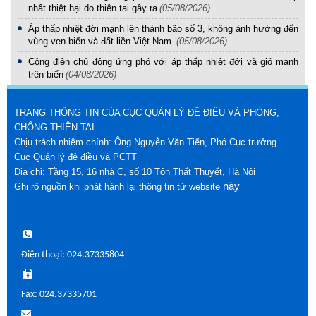
nhất thiệt hại do thiên tai gây ra
(05/08/2026)
Áp thấp nhiệt đới mạnh lên thành bão số 3, không ảnh hưởng đến
vùng ven biển và đất liền Việt Nam.
(05/08/2026)
Công điện chủ động ứng phó với áp thấp nhiệt đới và gió mạnh
trên biển
(04/08/2026)
TRANG THÔNG TIN CỦA CỤC QUẢN LÝ ĐÊ ĐIỀU VÀ PHÒNG,
CHỐNG THIÊN TAI
Chịu trách nhiệm chính: Ông Nguyễn Văn Tiến, Phó Cục trưởng
Cục Quản lý đê điều và PCTT
Địa chỉ: Tầng 15, 16 nhà C, số 10 Tôn Thất Thuyết, Hà Nội
này
Ghi rõ nguồn khi phát hành lại thông tin từ website
Điện thoại: 024.37335804
Fax: 024.37335701