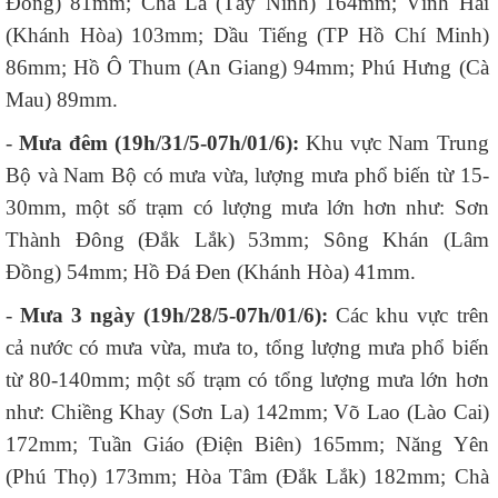
Đồng) 81mm; Chà Là (Tây Ninh) 164mm; Vĩnh Hải
(Khánh Hòa) 103mm; Dầu Tiếng (TP Hồ Chí Minh)
86mm; Hồ Ô Thum (An Giang) 94mm; Phú Hưng (Cà
Mau) 89mm.
-
Mưa đêm (19h/
31
/
5
-07h/
01
/
6
):
Khu vực Nam Trung
Bộ và Nam Bộ có mưa vừa, lượng mưa phổ biến từ 15-
30mm, một số trạm có lượng mưa lớn hơn như: Sơn
Thành Đông (Đắk Lắk) 53mm; Sông Khán (Lâm
Đồng) 54mm; Hồ Đá Đen (Khánh Hòa) 41mm.
-
Mưa 3 ngày (19h/
28
/
5
-07h/
01/6
):
Các khu vực trên
cả nước có mưa vừa, mưa to, tổng lượng mưa phổ biến
từ 80-140mm; một số trạm có tổng lượng mưa lớn hơn
như: Chiềng Khay (Sơn La) 142mm; Võ Lao (Lào Cai)
172mm; Tuần Giáo (Điện Biên) 165mm; Năng Yên
(Phú Thọ) 173mm; Hòa Tâm (Đắk Lắk) 182mm; Chà